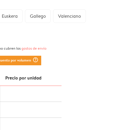
Euskera
Gallego
Valenciano
 no cubren los
gastos de envío
question_mark_circle
cuento por volumen
Precio por unidad