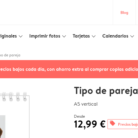
Blog
iginales
Imprimir fotos
Tarjetas
Calendarios
slim_arrow_down
slim_arrow_down
slim_arrow_down
slim_arrow_down
po de pareja
recios bajos cada día, con ahorro extra al comprar copias adici
Tipo de parej
A5 vertical
Desde
12,99 €
offers
Precios baj