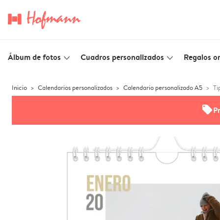
Álbum de fotos
Cuadros personalizados
Regalos or
slim_arrow_down
slim_arrow_down
Inicio
Calendarios personalizados
Calendario personalizado A5
Ti
offers
P