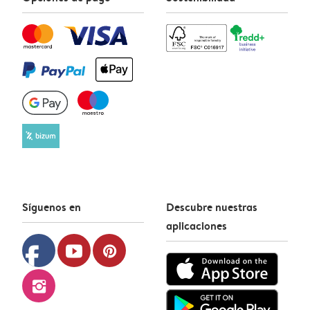
Síguenos en
Descubre nuestras
aplicaciones
facebook
youtube
pinterest
instagram