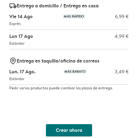
delivery_standard_v2
Entrega a domicilio / Entrega en casa
Vie 14 Ago
6,99 €
MÁS RÁPIDO
Exprés
Lun 17 Ago
4,99 €
Estándar
marker-pin
Entrega en taquilla/oficina de correos
Lun. 17 Ago.
3,49 €
MÁS BARATO
Estándar
Pedir varios productos puede cambiar los plazos de entrega.
Crear ahora