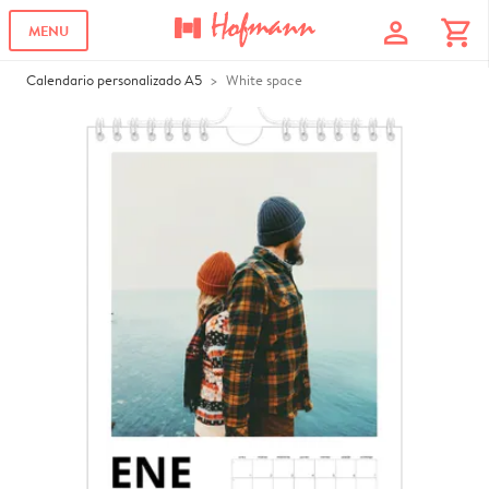
profile
shopping_cart
MENU
Calendario personalizado A5
White space