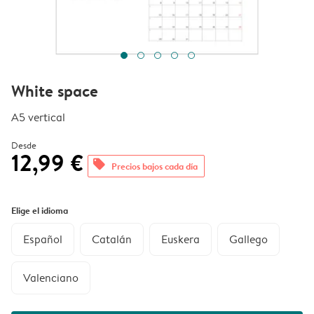
White space
A5 vertical
Desde
12,99 €
offers
Precios bajos cada día
Elige el idioma
Español
Catalán
Euskera
Gallego
Valenciano