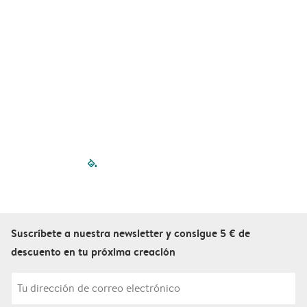
filled-pagination
outlined-paginatio
outlined-paginat
outlined-pagin
outlined-pag
outlined-p
Suscríbete a nuestra newsletter y consigue 5 € de
descuento en tu próxima creación