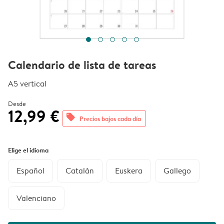
Calendario de lista de tareas
A5 vertical
Desde
12,99 €
offers
Precios bajos cada día
Elige el idioma
Español
Catalán
Euskera
Gallego
Valenciano