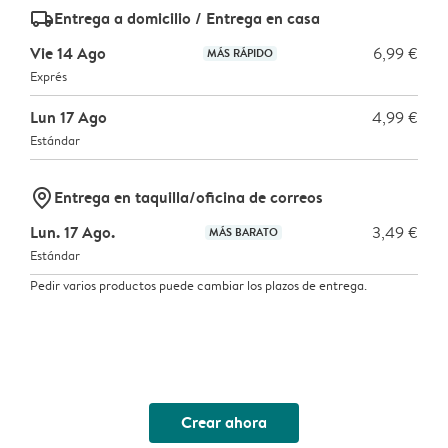
delivery_standard_v2
Entrega a domicilio / Entrega en casa
Vie 14 Ago
6,99 €
MÁS RÁPIDO
Exprés
Lun 17 Ago
4,99 €
Estándar
marker-pin
Entrega en taquilla/oficina de correos
Lun. 17 Ago.
3,49 €
MÁS BARATO
Estándar
Pedir varios productos puede cambiar los plazos de entrega.
Crear ahora