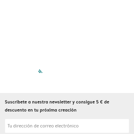
filled-pagination
outlined-paginatio
outlined-paginat
outlined-pagin
outlined-pag
outlined-p
Suscríbete a nuestra newsletter y consigue 5 € de
descuento en tu próxima creación