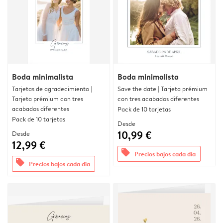
Boda minimalista
Boda minimalista
Tarjetas de agradecimiento |
Save the date | Tarjeta prémium
Tarjeta prémium con tres
con tres acabados diferentes
acabados diferentes
Pack de 10 tarjetas
Pack de 10 tarjetas
Desde
10,99 €
Desde
12,99 €
offers
Precios bajos cada día
offers
Precios bajos cada día