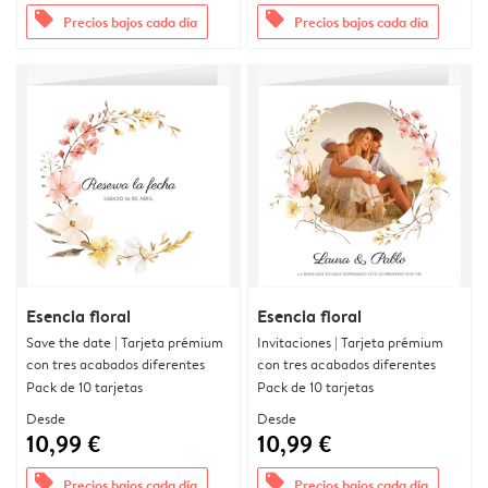
offers
offers
Precios bajos cada día
Precios bajos cada día
Esencia floral
Esencia floral
Save the date | Tarjeta prémium
Invitaciones | Tarjeta prémium
con tres acabados diferentes
con tres acabados diferentes
Pack de 10 tarjetas
Pack de 10 tarjetas
Desde
Desde
10,99 €
10,99 €
offers
offers
Precios bajos cada día
Precios bajos cada día