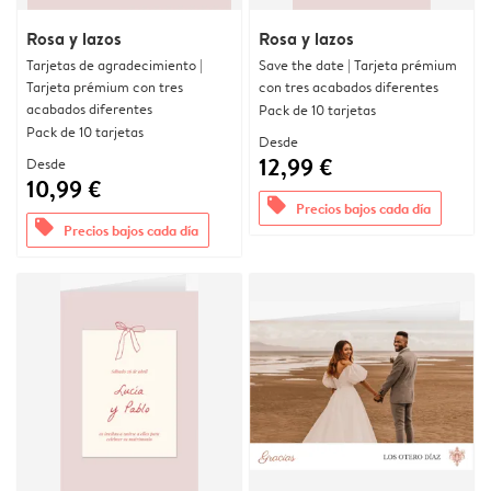
Rosa y lazos
Rosa y lazos
Tarjetas de agradecimiento |
Save the date | Tarjeta prémium
Tarjeta prémium con tres
con tres acabados diferentes
acabados diferentes
Pack de 10 tarjetas
Pack de 10 tarjetas
Desde
12,99 €
Desde
10,99 €
offers
Precios bajos cada día
offers
Precios bajos cada día