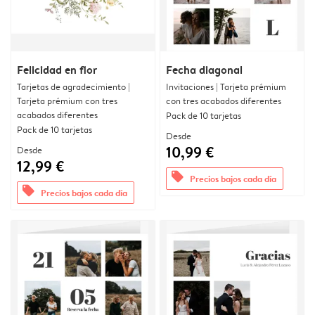
Felicidad en flor
Fecha diagonal
Tarjetas de agradecimiento |
Invitaciones | Tarjeta prémium
Tarjeta prémium con tres
con tres acabados diferentes
acabados diferentes
Pack de 10 tarjetas
Pack de 10 tarjetas
Desde
10,99 €
Desde
12,99 €
offers
Precios bajos cada día
offers
Precios bajos cada día