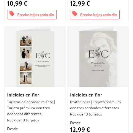
10,99 €
12,99 €
offers
offers
Precios bajos cada día
Precios bajos cada día
Iniciales en flor
Iniciales en flor
Tarjetas de agradecimiento |
Invitaciones | Tarjeta prémium
Tarjeta prémium con tres
con tres acabados diferentes
acabados diferentes
Pack de 10 tarjetas
Pack de 10 tarjetas
Desde
12,99 €
Desde