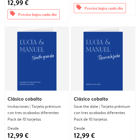
12,99 €
offers
Precios bajos cada día
offers
Precios bajos cada día
Clásico cobalto
Clásico cobalto
Invitaciones | Tarjeta prémium
Save the date | Tarjeta prémium
con tres acabados diferentes
con tres acabados diferentes
Pack de 10 tarjetas
Pack de 10 tarjetas
Desde
Desde
12,99 €
12,99 €