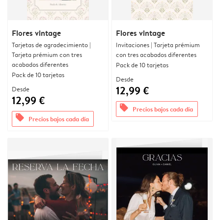
Flores vintage
Flores vintage
Tarjetas de agradecimiento |
Invitaciones | Tarjeta prémium
Tarjeta prémium con tres
con tres acabados diferentes
acabados diferentes
Pack de 10 tarjetas
Pack de 10 tarjetas
Desde
12,99 €
Desde
12,99 €
offers
Precios bajos cada día
offers
Precios bajos cada día