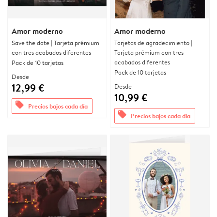
Amor moderno
Amor moderno
Save the date | Tarjeta prémium
Tarjetas de agradecimiento |
con tres acabados diferentes
Tarjeta prémium con tres
acabados diferentes
Pack de 10 tarjetas
Pack de 10 tarjetas
Desde
12,99 €
Desde
10,99 €
offers
Precios bajos cada día
offers
Precios bajos cada día