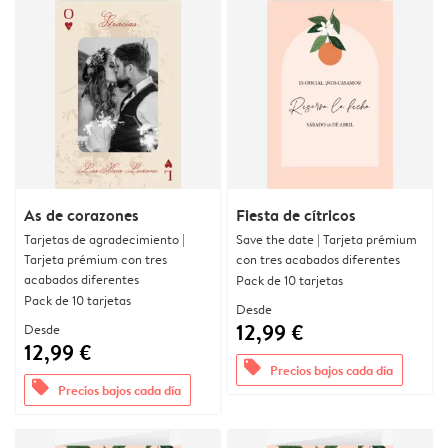
As de corazones
Fiesta de cítricos
Tarjetas de agradecimiento |
Save the date | Tarjeta prémium
Tarjeta prémium con tres
con tres acabados diferentes
acabados diferentes
Pack de 10 tarjetas
Pack de 10 tarjetas
Desde
12,99 €
Desde
12,99 €
offers
Precios bajos cada día
offers
Precios bajos cada día