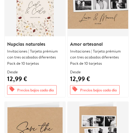
Nupcias naturales
Amor artesanal
Invitaciones | Tarjeta prémium
Invitaciones | Tarjeta prémium
con tres acabados diferentes
con tres acabados diferentes
Pack de 10 tarjetas
Pack de 10 tarjetas
Desde
Desde
12,99 €
12,99 €
offers
offers
Precios bajos cada día
Precios bajos cada día