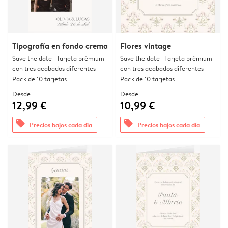
Tipografía en fondo crema
Flores vintage
Save the date | Tarjeta prémium
Save the date | Tarjeta prémium
con tres acabados diferentes
con tres acabados diferentes
Pack de 10 tarjetas
Pack de 10 tarjetas
Desde
Desde
12,99 €
10,99 €
offers
offers
Precios bajos cada día
Precios bajos cada día