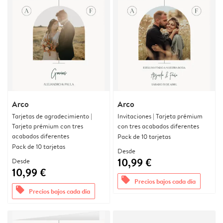
Arco
Arco
Tarjetas de agradecimiento |
Invitaciones | Tarjeta prémium
Tarjeta prémium con tres
con tres acabados diferentes
acabados diferentes
Pack de 10 tarjetas
Pack de 10 tarjetas
Desde
10,99 €
Desde
10,99 €
offers
Precios bajos cada día
offers
Precios bajos cada día