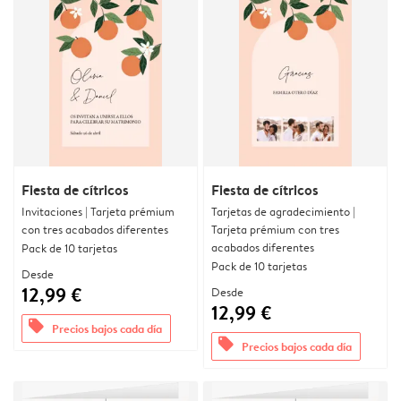
Fiesta de cítricos
Fiesta de cítricos
Invitaciones | Tarjeta prémium
Tarjetas de agradecimiento |
con tres acabados diferentes
Tarjeta prémium con tres
acabados diferentes
Pack de 10 tarjetas
Pack de 10 tarjetas
Desde
12,99 €
Desde
12,99 €
offers
Precios bajos cada día
offers
Precios bajos cada día