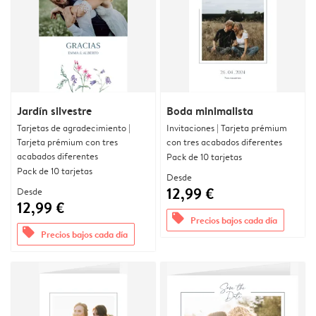
Jardín silvestre
Boda minimalista
Tarjetas de agradecimiento |
Invitaciones | Tarjeta prémium
Tarjeta prémium con tres
con tres acabados diferentes
acabados diferentes
Pack de 10 tarjetas
Pack de 10 tarjetas
Desde
12,99 €
Desde
12,99 €
offers
Precios bajos cada día
offers
Precios bajos cada día