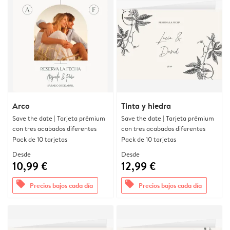
Arco
Tinta y hiedra
Save the date | Tarjeta prémium
Save the date | Tarjeta prémium
con tres acabados diferentes
con tres acabados diferentes
Pack de 10 tarjetas
Pack de 10 tarjetas
Desde
Desde
10,99 €
12,99 €
offers
offers
Precios bajos cada día
Precios bajos cada día