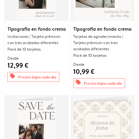
Tipografía en fondo crema
Tipografía en fondo crema
Invitaciones | Tarjeta prémium
Tarjetas de agradecimiento |
con tres acabados diferentes
Tarjeta prémium con tres
acabados diferentes
Pack de 10 tarjetas
Pack de 10 tarjetas
Desde
12,99 €
Desde
10,99 €
offers
Precios bajos cada día
offers
Precios bajos cada día