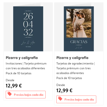
Pizarra y caligrafía
Pizarra y caligrafía
Invitaciones | Tarjeta prémium
Tarjetas de agradecimiento |
con tres acabados diferentes
Tarjeta prémium con tres
acabados diferentes
Pack de 10 tarjetas
Pack de 10 tarjetas
Desde
12,99 €
Desde
12,99 €
offers
Precios bajos cada día
offers
Precios bajos cada día