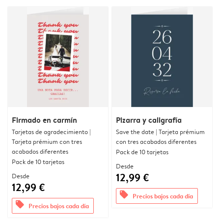
Firmado en carmín
Pizarra y caligrafía
Tarjetas de agradecimiento |
Save the date | Tarjeta prémium
Tarjeta prémium con tres
con tres acabados diferentes
acabados diferentes
Pack de 10 tarjetas
Pack de 10 tarjetas
Desde
12,99 €
Desde
12,99 €
offers
Precios bajos cada día
offers
Precios bajos cada día