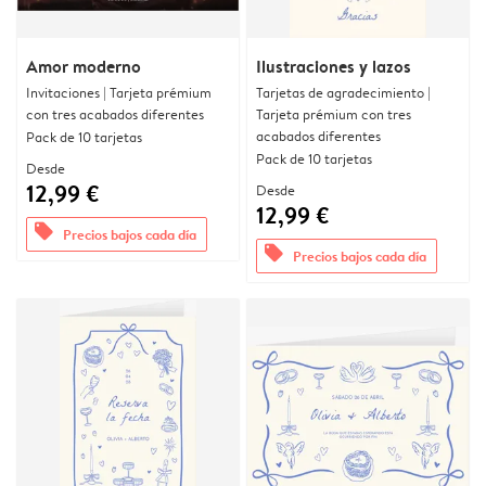
Amor moderno
Ilustraciones y lazos
Invitaciones | Tarjeta prémium
Tarjetas de agradecimiento |
con tres acabados diferentes
Tarjeta prémium con tres
acabados diferentes
Pack de 10 tarjetas
Pack de 10 tarjetas
Desde
12,99 €
Desde
12,99 €
offers
Precios bajos cada día
offers
Precios bajos cada día