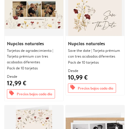
Nupcias naturales
Nupcias naturales
Tarjetas de agradecimiento |
Save the date | Tarjeta prémium
Tarjeta prémium con tres
con tres acabados diferentes
acabados diferentes
Pack de 10 tarjetas
Pack de 10 tarjetas
Desde
10,99 €
Desde
12,99 €
offers
Precios bajos cada día
offers
Precios bajos cada día