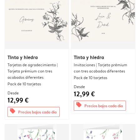
Tinta y hiedra
Tinta y hiedra
Tarjetas de agradecimiento |
Invitaciones | Tarjeta prémium
Tarjeta prémium con tres
con tres acabados diferentes
acabados diferentes
Pack de 10 tarjetas
Pack de 10 tarjetas
Desde
12,99 €
Desde
12,99 €
offers
Precios bajos cada día
offers
Precios bajos cada día