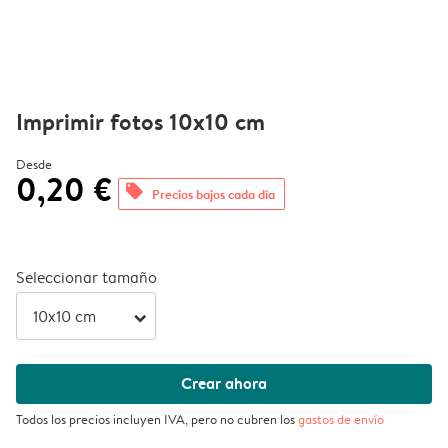
Imprimir fotos 10x10 cm
Desde
0,20 €
offers
Precios bajos cada día
Seleccionar tamaño
arrow_right
Crear ahora
Todos los precios incluyen IVA, pero no cubren los
gastos de envío