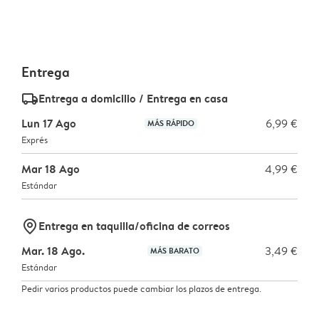
Entrega
delivery_standard_v2
Entrega a domicilio / Entrega en casa
Lun 17 Ago
6,99 €
MÁS RÁPIDO
Exprés
Mar 18 Ago
4,99 €
Estándar
marker-pin
Entrega en taquilla/oficina de correos
Mar. 18 Ago.
3,49 €
MÁS BARATO
Estándar
Pedir varios productos puede cambiar los plazos de entrega.