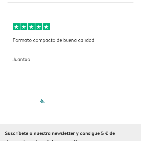
Formato compacto de buena calidad
L
n
e
Juantxo
S
filled-pagination
outlined-paginatio
outlined-paginat
outlined-pagin
outlined-pag
outlined-p
Suscríbete a nuestra newsletter y consigue 5 € de