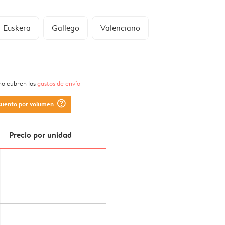
Euskera
Gallego
Valenciano
 no cubren los
gastos de envío
question_mark_circle
cuento por volumen
Precio por unidad