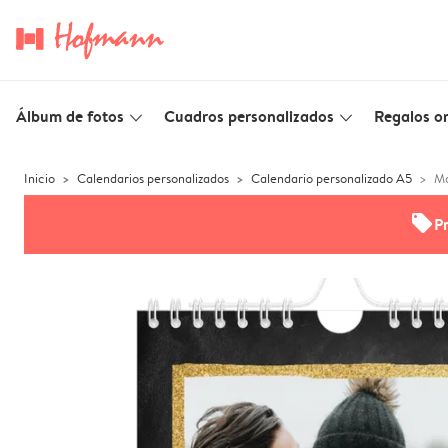
Álbum de fotos
Cuadros personalizados
Regalos or
slim_arrow_down
slim_arrow_down
Inicio
Calendarios personalizados
Calendario personalizado A5
Ma
offers
P