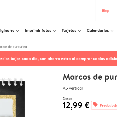
Blog
iginales
Imprimir fotos
Tarjetas
Calendarios
slim_arrow_down
slim_arrow_down
slim_arrow_down
slim_arrow_down
rcos de purpurina
recios bajos cada día, con ahorro extra al comprar copias adici
Marcos de pu
A5 vertical
Desde
12,99 €
offers
Precios baj