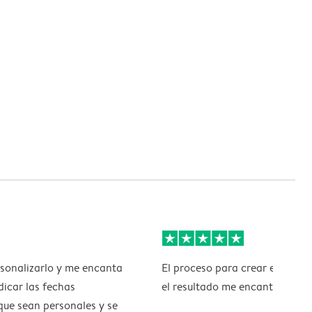
rsonalizarlo y me encanta
El proceso para crear el regalo 
dicar las fechas
el resultado me encantó
ue sean personales y se