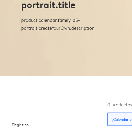
portrait.title
product.calendar.family_a5-
portrait.createYourOwn.description
0
producto
¡Calendario
Elegir tipo