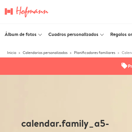
Álbum de fotos
Cuadros personalizados
Regalos or
slim_arrow_down
slim_arrow_down
Inicio
Calendarios personalizados
Planificadores familiares
Calen
offers
P
calendar.family_a5-