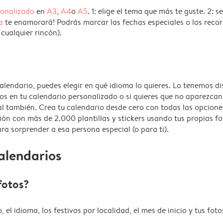
sonalizado
en
A3
,
A4
o
A5
. 1: elige el tema que más te guste. 2: s
a
te enamorará! Podrás marcar las fechas especiales o los record
 cualquier rincón).
alendario, puedes elegir en qué idioma lo quieres. Lo tenemos di
vos en tu calendario personalizado o si quieres que no aparezcan 
al también. Crea tu calendario desde cero con todas las opciones
ón con más de 2.000 plantillas y stickers usando tus propias fo
 sorprender a esa persona especial (o para ti).
alendarios
fotos?
l idioma, los festivos por localidad, el mes de inicio y tus fot