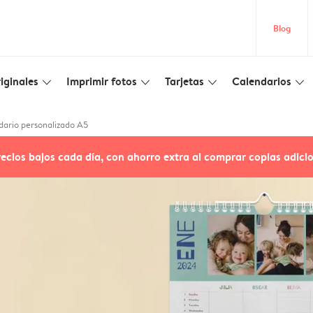
Blog
iginales
Imprimir fotos
Tarjetas
Calendarios
slim_arrow_down
slim_arrow_down
slim_arrow_down
slim_arrow_down
dario personalizado A5
recios bajos cada día, con ahorro extra al comprar copias adici