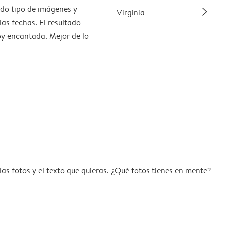
slim_arrow_right
do tipo de imágenes y
Virginia
as fechas. El resultado
oy encantada. Mejor de lo
s fotos y el texto que quieras. ¿Qué fotos tienes en mente?