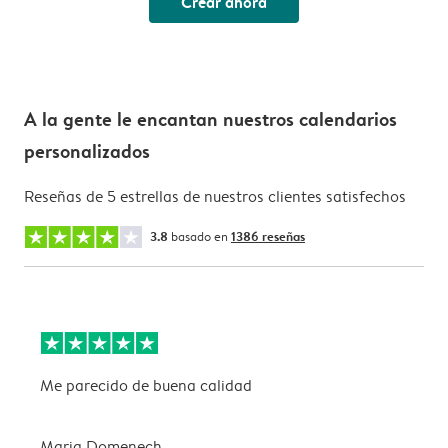
Crear ahora
A la gente le encantan nuestros calendarios
personalizados
Reseñas de 5 estrellas de nuestros clientes satisfechos
3.8
basado en
1386 reseñas
Me parecido de buena calidad
B
Maria Domenech
n