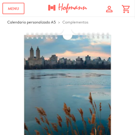
profile
shopping_cart
MENU
Calendario personalizado A5
Complementos