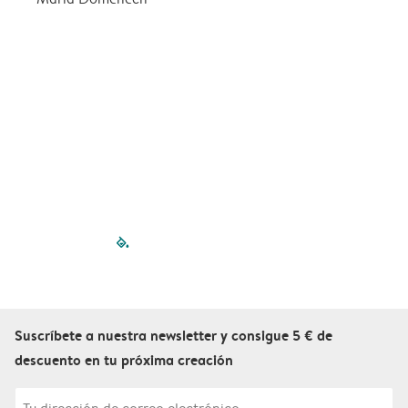
filled-pagination
outlined-paginatio
outlined-paginat
outlined-pagin
outlined-pag
outlined-p
Suscríbete a nuestra newsletter y consigue 5 € de
descuento en tu próxima creación