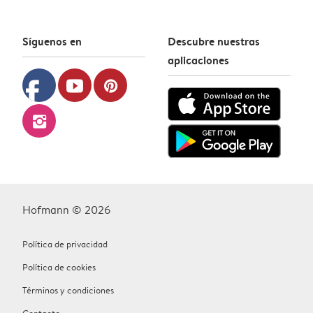
Síguenos en
Descubre nuestras
aplicaciones
facebook
youtube
pinterest
instagram
Hofmann © 2026
Política de privacidad
Política de cookies
Términos y condiciones
Contacto