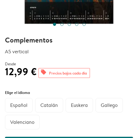
Complementos
A5 vertical
Desde
12,99 €
offers
Precios bajos cada día
Elige el idioma
Español
Catalán
Euskera
Gallego
Valenciano