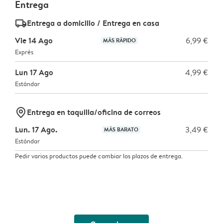
Entrega
delivery_standard_v2
Entrega a domicilio / Entrega en casa
Vie 14 Ago
6,99 €
MÁS RÁPIDO
Exprés
Lun 17 Ago
4,99 €
Estándar
marker-pin
Entrega en taquilla/oficina de correos
Lun. 17 Ago.
3,49 €
MÁS BARATO
Estándar
Pedir varios productos puede cambiar los plazos de entrega.