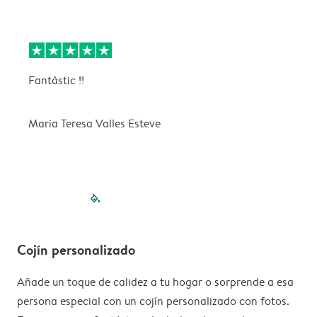
Fantàstic !!
B
s
Maria Teresa Valles Esteve
R
filled-pagination
outlined-paginatio
outlined-paginat
outlined-pagin
outlined-pag
outlined-p
Cojín personalizado
Añade un toque de calidez a tu hogar o sorprende a esa
persona especial con un cojín personalizado con fotos.