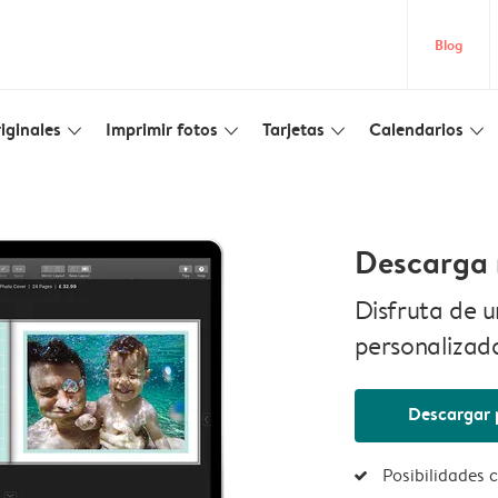
Blog
iginales
Imprimir fotos
Tarjetas
Calendarios
slim_arrow_down
slim_arrow_down
slim_arrow_down
slim_arrow_down
Descarga 
Disfruta de u
personalizad
Descargar 
Posibilidades c