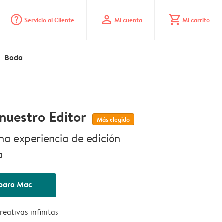
question_mark_circle
profile
shopping_cart
Servicio al Cliente
Mi cuenta
Mi carrito
Boda
nuestro Editor
Más elegido
na experiencia de edición
a
para Mac
reativas infinitas