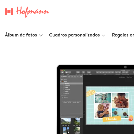
Álbum de fotos
Cuadros personalizados
Regalos or
slim_arrow_down
slim_arrow_down