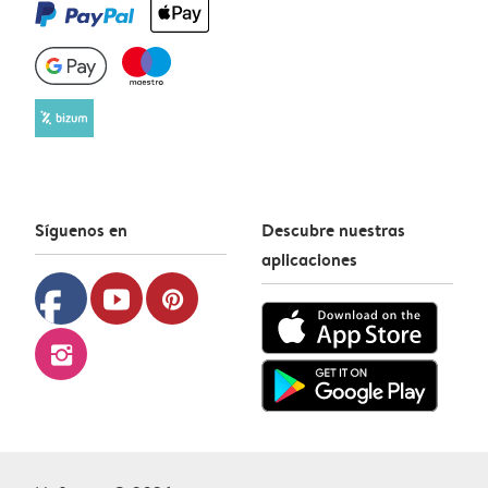
Síguenos en
Descubre nuestras
aplicaciones
facebook
youtube
pinterest
instagram