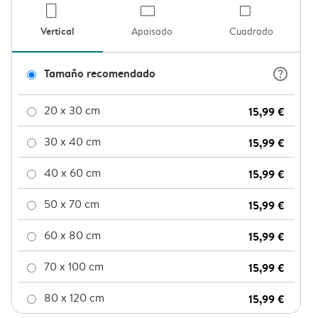
product-por
product
pro
Vertical
Apaisado
Cuadrado
question_mark_circle
Tamaño recomendado
20 x 30 cm
15,99 €
30 x 40 cm
15,99 €
40 x 60 cm
15,99 €
50 x 70 cm
15,99 €
60 x 80 cm
15,99 €
70 x 100 cm
15,99 €
80 x 120 cm
15,99 €