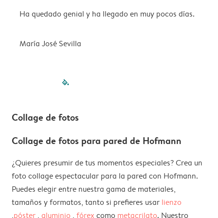
Ha quedado genial y ha llegado en muy pocos días.
I
María José Sevilla
filled-pagination
outlined-paginatio
outlined-paginat
outlined-pagin
outlined-pag
outlined-p
Collage de fotos
Collage de fotos para pared de Hofmann
¿Quieres presumir de tus momentos especiales? Crea un
foto collage espectacular para la pared con Hofmann.
Puedes elegir entre nuestra gama de materiales,
tamaños y formatos, tanto si prefieres usar
lienzo
,
póster
,
aluminio
,
fórex
como
metacrilato
. Nuestro