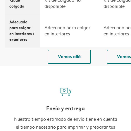
Kit de colgado no
Kit de colga
Kit de
colgado
disponible
disponible
Adecuado
Adecuado para colgar
Adecuado pa
para colgar
en interiores /
en interiores
en interiores
exteriores
Vamos allá
Vamos 
delivery
Envío y entrega
Nuestro tiempo estimado de envío tiene en cuenta
el tiempo necesario para imprimir y preparar tus