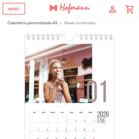
profile
shopping_cart
MENU
Calendario personalizado A5
Meses numerados