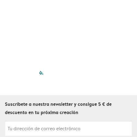
filled-pagination
outlined-paginatio
outlined-paginat
outlined-pagin
outlined-pag
outlined-p
Suscríbete a nuestra newsletter y consigue 5 € de
descuento en tu próxima creación