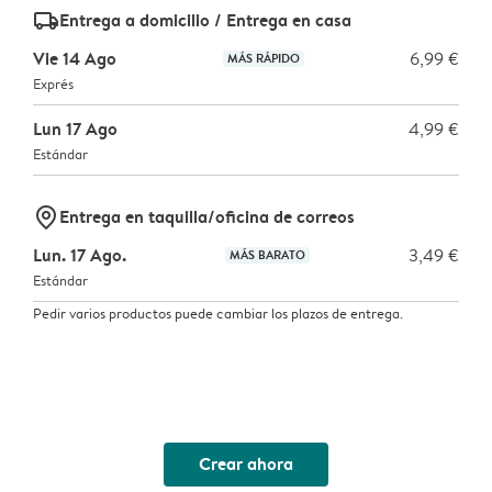
delivery_standard_v2
Entrega a domicilio / Entrega en casa
Vie 14 Ago
6,99 €
MÁS RÁPIDO
Exprés
Lun 17 Ago
4,99 €
Estándar
marker-pin
Entrega en taquilla/oficina de correos
Lun. 17 Ago.
3,49 €
MÁS BARATO
Estándar
Pedir varios productos puede cambiar los plazos de entrega.
Crear ahora