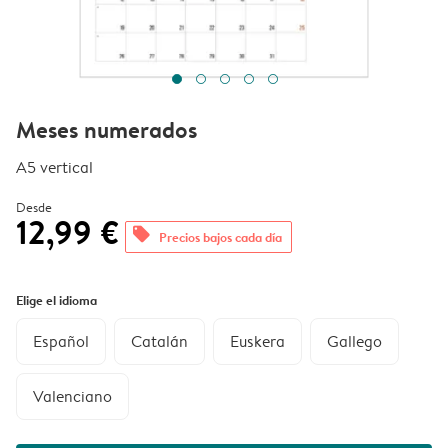
Meses numerados
A5 vertical
Desde
12,99 €
offers
Precios bajos cada día
Elige el idioma
Español
Catalán
Euskera
Gallego
Valenciano