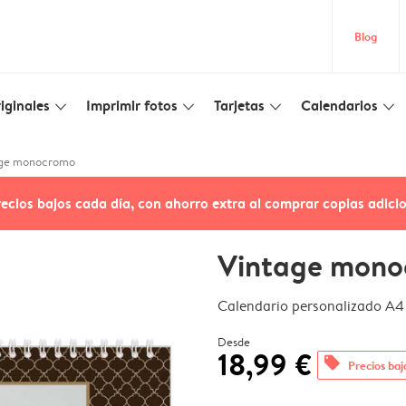
Blog
iginales
Imprimir fotos
Tarjetas
Calendarios
slim_arrow_down
slim_arrow_down
slim_arrow_down
slim_arrow_down
age monocromo
recios bajos cada día, con ahorro extra al comprar copias adici
Vintage mon
Calendario personalizado A4 
Desde
18,99 €
offers
Precios baj