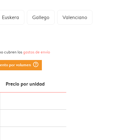
Euskera
Gallego
Valenciano
 no cubren los
gastos de envío
question_mark_circle
uento por volumen
Precio por unidad