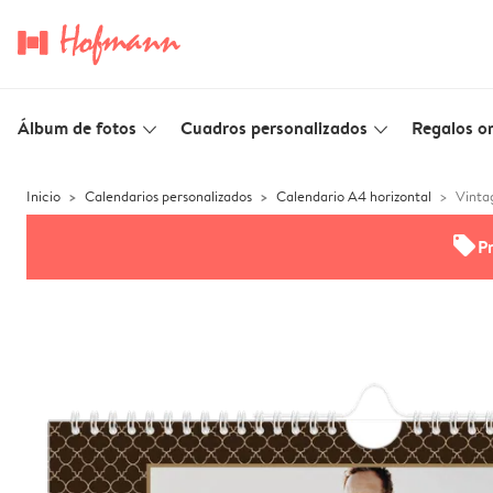
Álbum de fotos
Cuadros personalizados
Regalos or
slim_arrow_down
slim_arrow_down
Inicio
Calendarios personalizados
Calendario A4 horizontal
Vint
offers
P