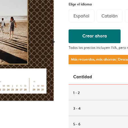
Elige el idioma
Español
Catalán
Crear ahora
Todos los precios incluyen IVA, pero
Más recuerdos, más ahorras
| Desc
Cantidad
1 - 2
3 - 4
5 - 6