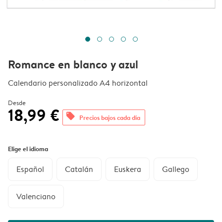
Romance en blanco y azul
Calendario personalizado A4 horizontal
Desde
18,99 €
offers
Precios bajos cada día
Elige el idioma
Español
Catalán
Euskera
Gallego
Valenciano