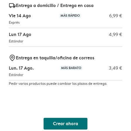
delivery_standard_v2
Entrega a domicilio / Entrega en casa
Vie 14 Ago
6,99 €
MÁS RÁPIDO
Exprés
Lun 17 Ago
4,99 €
Estándar
marker-pin
Entrega en taquilla/oficina de correos
Lun. 17 Ago.
3,49 €
MÁS BARATO
Estándar
Pedir varios productos puede cambiar los plazos de entrega.
Crear ahora