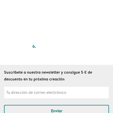
filled-pagination
outlined-paginatio
outlined-paginat
outlined-pagin
outlined-pag
outlined-p
Suscríbete a nuestra newsletter y consigue 5 € de
descuento en tu próxima creación
Enviar