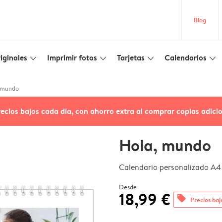
Blog
iginales
Imprimir fotos
Tarjetas
Calendarios
slim_arrow_down
slim_arrow_down
slim_arrow_down
slim_arrow_down
 mundo
recios bajos cada día, con ahorro extra al comprar copias adici
Hola, mundo
Calendario personalizado A4 
Desde
18,99 €
offers
Precios baj