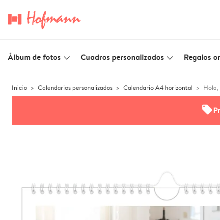
Álbum de fotos
Cuadros personalizados
Regalos or
slim_arrow_down
slim_arrow_down
Inicio
Calendarios personalizados
Calendario A4 horizontal
Hola,
offers
P