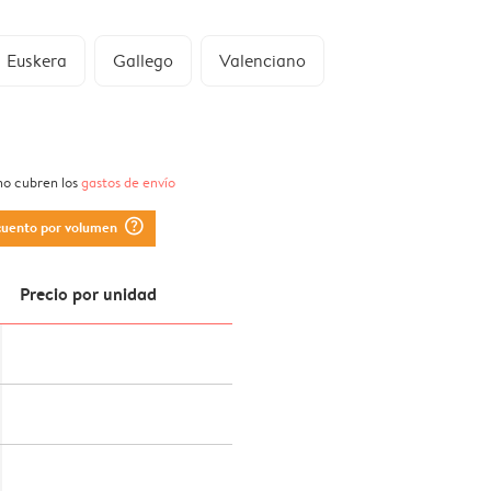
Euskera
Gallego
Valenciano
 no cubren los
gastos de envío
question_mark_circle
cuento por volumen
Precio por unidad