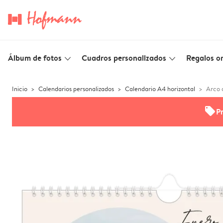
Álbum de fotos
Cuadros personalizados
Regalos or
slim_arrow_down
slim_arrow_down
Inicio
Calendarios personalizados
Calendario A4 horizontal
Arco 
offers
P