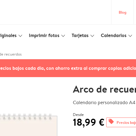
Blog
iginales
Imprimir fotos
Tarjetas
Calendarios
slim_arrow_down
slim_arrow_down
slim_arrow_down
slim_arrow_down
de recuerdos
recios bajos cada día, con ahorro extra al comprar copias adici
Arco de recue
Calendario personalizado A4 
Desde
18,99 €
offers
Precios baj