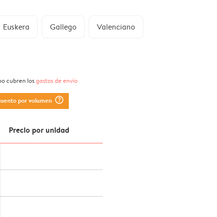
Euskera
Gallego
Valenciano
 no cubren los
gastos de envío
question_mark_circle
cuento por volumen
Precio por unidad