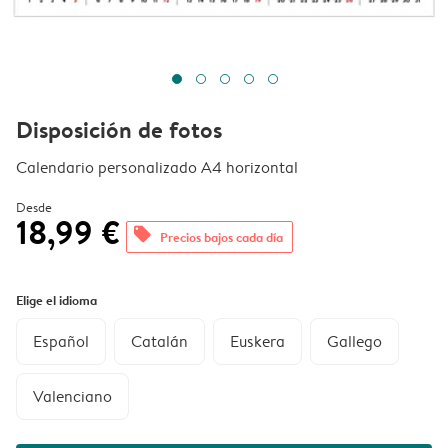
Disposición de fotos
Calendario personalizado A4 horizontal
Desde
18,99 €
offers
Precios bajos cada día
Elige el idioma
Español
Catalán
Euskera
Gallego
Valenciano