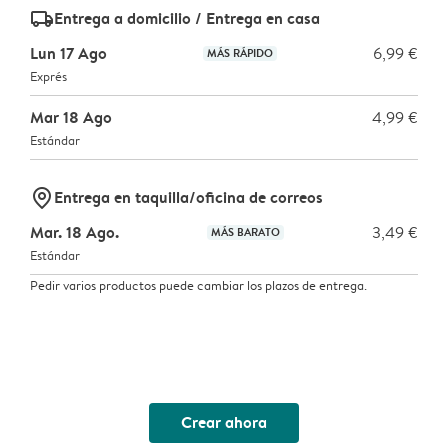
delivery_standard_v2
Entrega a domicilio / Entrega en casa
Lun 17 Ago
6,99 €
MÁS RÁPIDO
Exprés
Mar 18 Ago
4,99 €
Estándar
marker-pin
Entrega en taquilla/oficina de correos
Mar. 18 Ago.
3,49 €
MÁS BARATO
Estándar
Pedir varios productos puede cambiar los plazos de entrega.
Crear ahora