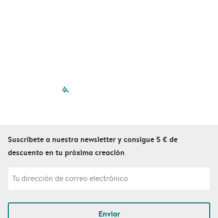
filled-pagination
outlined-paginatio
outlined-paginat
outlined-pagin
outlined-pag
outlined-p
Suscríbete a nuestra newsletter y consigue 5 € de
descuento en tu próxima creación
Enviar