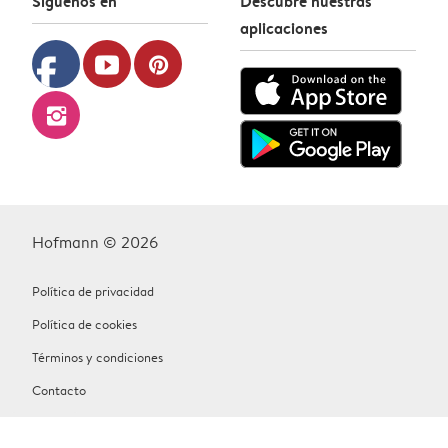
Síguenos en
Descubre nuestras
aplicaciones
facebook
youtube
pinterest
instagram
Hofmann © 2026
Política de privacidad
Política de cookies
Términos y condiciones
Contacto