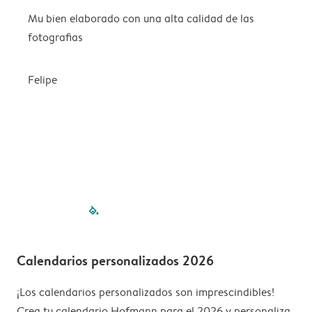
Mu bien elaborado con una alta calidad de las
L
fotografias
Felipe
filled-pagination
outlined-paginatio
outlined-paginat
outlined-pagin
outlined-pag
outlined-p
Calendarios personalizados 2026
¡Los calendarios personalizados son imprescindibles!
Crea tu calendario Hofmann para el 2026 y personaliza