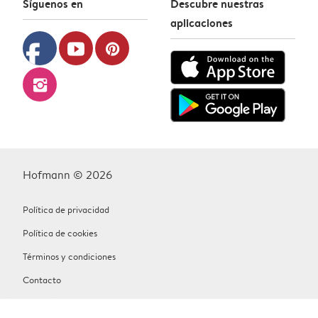
Síguenos en
Descubre nuestras
aplicaciones
facebook
youtube
pinterest
instagram
Hofmann © 2026
Política de privacidad
Política de cookies
Términos y condiciones
Contacto