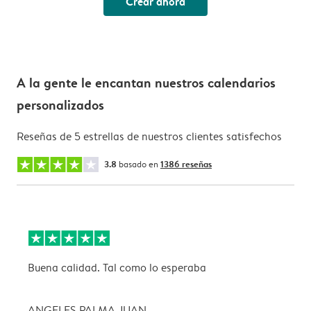
Crear ahora
A la gente le encantan nuestros calendarios
personalizados
Reseñas de 5 estrellas de nuestros clientes satisfechos
3.8
basado en
1386 reseñas
Buena calidad. Tal como lo esperaba
L
ANGELES PALMA JUAN