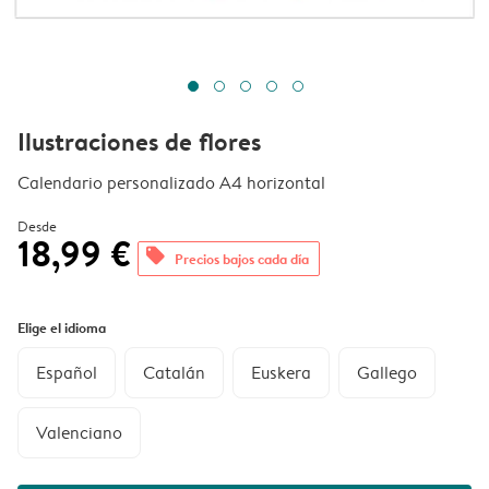
Ilustraciones de flores
Calendario personalizado A4 horizontal
Desde
18,99 €
offers
Precios bajos cada día
Elige el idioma
Español
Catalán
Euskera
Gallego
Valenciano