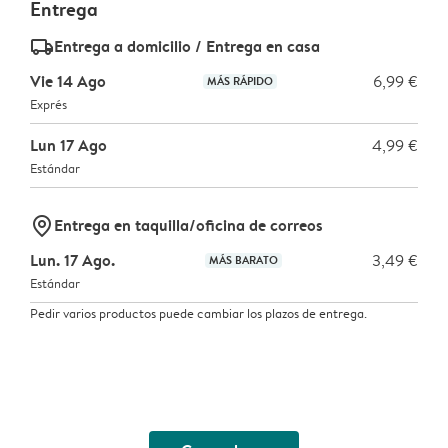
Entrega
delivery_standard_v2
Entrega a domicilio / Entrega en casa
Vie 14 Ago
6,99 €
MÁS RÁPIDO
Exprés
Lun 17 Ago
4,99 €
Estándar
marker-pin
Entrega en taquilla/oficina de correos
Lun. 17 Ago.
3,49 €
MÁS BARATO
Estándar
Pedir varios productos puede cambiar los plazos de entrega.