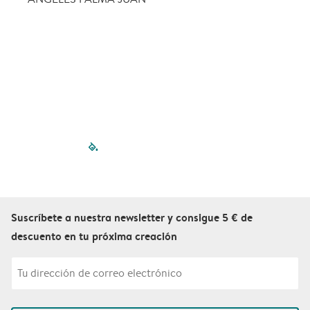
filled-pagination
outlined-paginatio
outlined-paginat
outlined-pagin
outlined-pag
outlined-p
Suscríbete a nuestra newsletter y consigue 5 € de
descuento en tu próxima creación