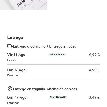
Entrega
delivery_standard_v2
Entrega a domicilio / Entrega en casa
Vie 14 Ago
6,99 €
MÁS RÁPIDO
Exprés
Lun 17 Ago
4,99 €
Estándar
marker-pin
Entrega en taquilla/oficina de correos
Lun. 17 Ago.
3,49 €
MÁS BARATO
Estándar