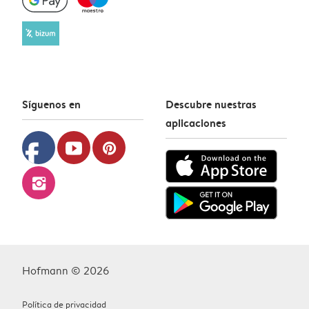
Síguenos en
Descubre nuestras
aplicaciones
facebook
youtube
pinterest
instagram
Hofmann © 2026
Política de privacidad