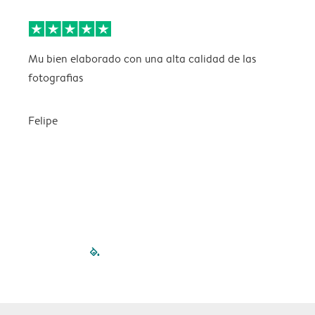
Mu bien elaborado con una alta calidad de las
L
fotografias
Felipe
filled-pagination
outlined-paginatio
outlined-paginat
outlined-pagin
outlined-pag
outlined-p