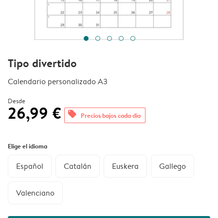
Tipo divertido
Calendario personalizado A3
Desde
26,99 €
offers
Precios bajos cada día
Elige el idioma
Español
Catalán
Euskera
Gallego
Valenciano