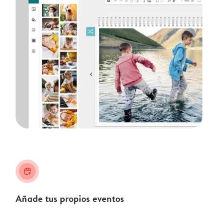
calendar_plus
Añade tus propios eventos