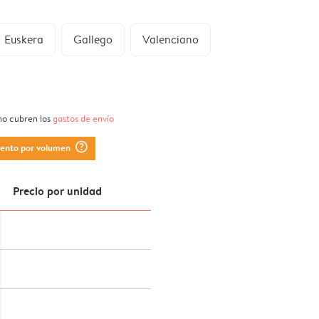
Euskera
Gallego
Valenciano
 no cubren los
gastos de envío
question_mark_circle
uento por volumen
Precio por unidad