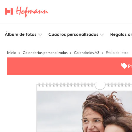
Álbum de fotos
Cuadros personalizados
Regalos or
slim_arrow_down
slim_arrow_down
Inicio
Calendarios personalizados
Calendarios A3
Estilo de letra
offers
P