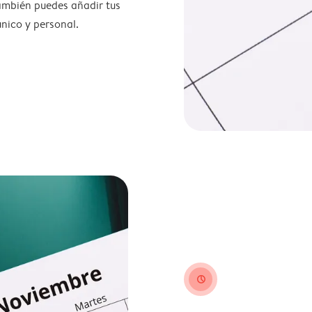
también puedes añadir tus
nico y personal.
clock