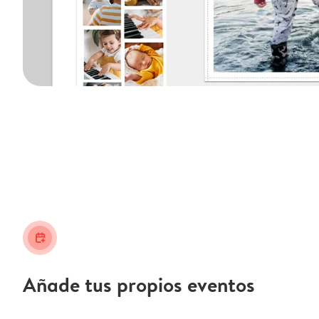
calendar_plus
Añade tus propios eventos