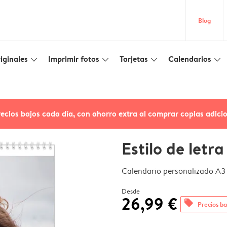
Blog
iginales
Imprimir fotos
Tarjetas
Calendarios
slim_arrow_down
slim_arrow_down
slim_arrow_down
slim_arrow_down
recios bajos cada día, con ahorro extra al comprar copias adici
Estilo de letra
Calendario personalizado A3
Desde
26,99 €
offers
Precios ba