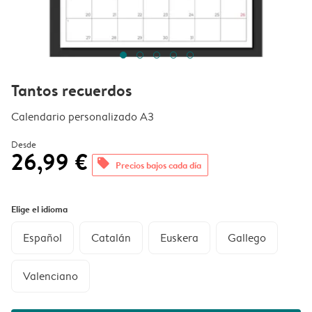
Tantos recuerdos
Calendario personalizado A3
Desde
26,99 €
offers
Precios bajos cada día
Elige el idioma
Español
Catalán
Euskera
Gallego
Valenciano