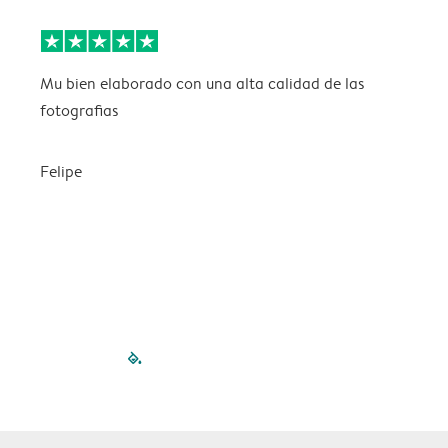
Mu bien elaborado con una alta calidad de las
L
fotografias
Felipe
filled-pagination
outlined-paginatio
outlined-paginat
outlined-pagin
outlined-pag
outlined-p