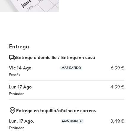
Entrega
delivery_standard_v2
Entrega a domicilio / Entrega en casa
Vie 14 Ago
6,99 €
MÁS RÁPIDO
Exprés
Lun 17 Ago
4,99 €
Estándar
marker-pin
Entrega en taquilla/oficina de correos
Lun. 17 Ago.
3,49 €
MÁS BARATO
Estándar