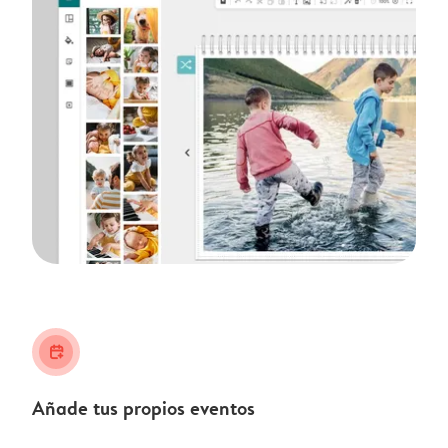
calendar_plus
Añade tus propios eventos