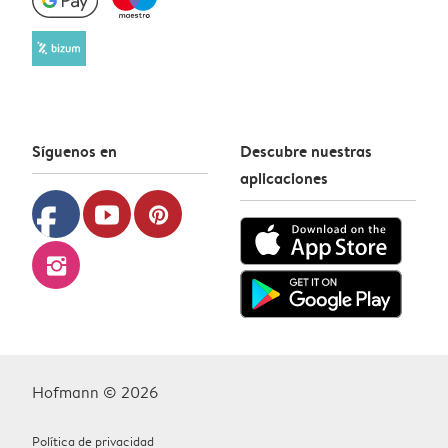
Síguenos en
Descubre nuestras
aplicaciones
facebook
youtube
pinterest
instagram
Hofmann © 2026
Política de privacidad