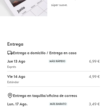
súper suave.
Entrega
delivery_standard_v2
Entrega a domicilio / Entrega en casa
Jue 13 Ago
6,99 €
MÁS RÁPIDO
Exprés
Vie 14 Ago
4,99 €
Estándar
marker-pin
Entrega en taquilla/oficina de correos
Lun. 17 Ago.
3,49 €
MÁS BARATO