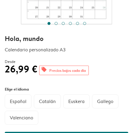
Hola, mundo
Calendario personalizado A3
Desde
26,99 €
offers
Precios bajos cada día
Elige el idioma
Español
Catalán
Euskera
Gallego
Valenciano