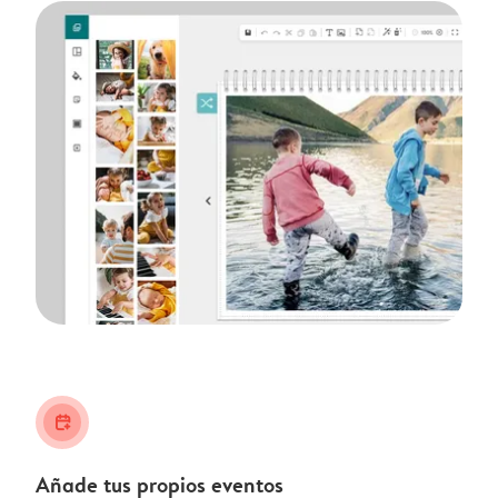
calendar_plus
Añade tus propios eventos