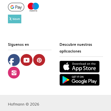
Síguenos en
Descubre nuestras
aplicaciones
facebook
youtube
pinterest
instagram
Hofmann © 2026