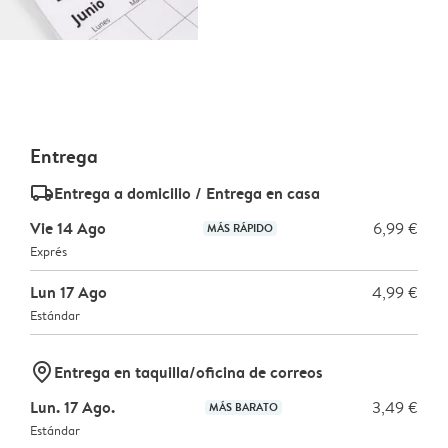
Entrega
delivery_standard_v2
Entrega a domicilio / Entrega en casa
Vie 14 Ago
6,99 €
MÁS RÁPIDO
Exprés
Lun 17 Ago
4,99 €
Estándar
marker-pin
Entrega en taquilla/oficina de correos
Lun. 17 Ago.
3,49 €
MÁS BARATO
Estándar