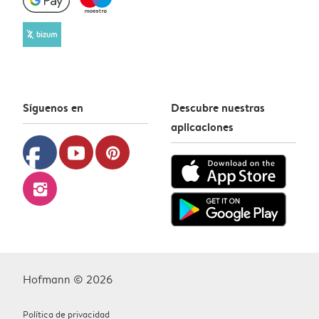
Síguenos en
Descubre nuestras
aplicaciones
facebook
youtube
pinterest
instagram
Hofmann © 2026
Política de privacidad