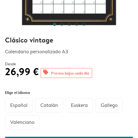
Clásico vintage
Calendario personalizado A3
Desde
26,99 €
offers
Precios bajos cada día
Elige el idioma
Español
Catalán
Euskera
Gallego
Valenciano