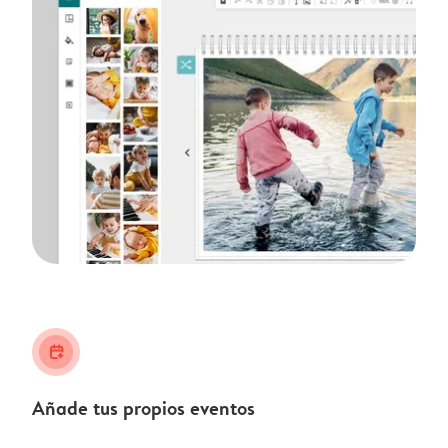
calendar_plus
Añade tus propios eventos