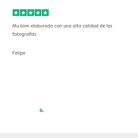
Mu bien elaborado con una alta calidad de las
L
fotografias
Felipe
filled-pagination
outlined-paginatio
outlined-paginat
outlined-pagin
outlined-pag
outlined-p