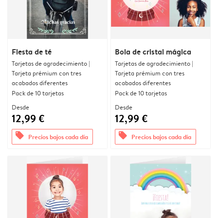
Fiesta de té
Bola de cristal mágica
Tarjetas de agradecimiento |
Tarjetas de agradecimiento |
Tarjeta prémium con tres
Tarjeta prémium con tres
acabados diferentes
acabados diferentes
Pack de 10 tarjetas
Pack de 10 tarjetas
Desde
Desde
12,99 €
12,99 €
offers
offers
Precios bajos cada día
Precios bajos cada día