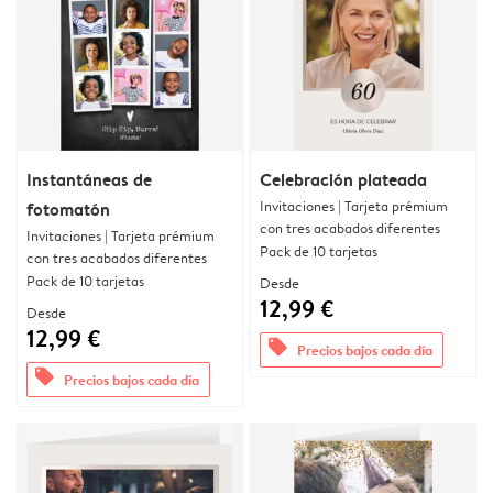
Instantáneas de
Celebración plateada
Invitaciones | Tarjeta prémium
fotomatón
con tres acabados diferentes
Invitaciones | Tarjeta prémium
Pack de 10 tarjetas
con tres acabados diferentes
Pack de 10 tarjetas
Desde
12,99 €
Desde
12,99 €
offers
Precios bajos cada día
offers
Precios bajos cada día