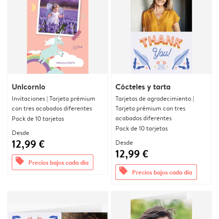
Unicornio
Cócteles y tarta
Invitaciones | Tarjeta prémium
Tarjetas de agradecimiento |
con tres acabados diferentes
Tarjeta prémium con tres
acabados diferentes
Pack de 10 tarjetas
Pack de 10 tarjetas
Desde
12,99 €
Desde
12,99 €
offers
Precios bajos cada día
offers
Precios bajos cada día