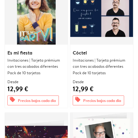
Es mi fiesta
Cóctel
Invitaciones | Tarjeta prémium
Invitaciones | Tarjeta prémium
con tres acabados diferentes
con tres acabados diferentes
Pack de 10 tarjetas
Pack de 10 tarjetas
Desde
Desde
12,99 €
12,99 €
offers
offers
Precios bajos cada día
Precios bajos cada día