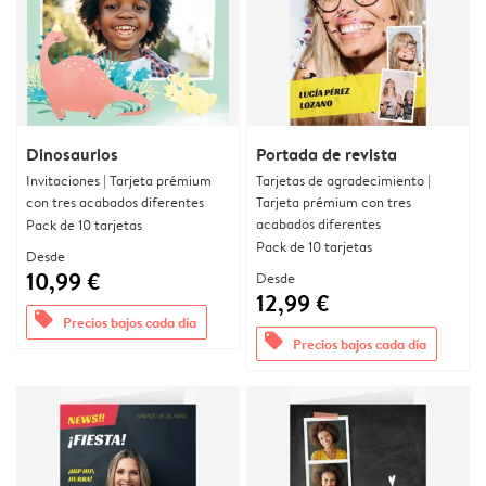
Dinosaurios
Portada de revista
Invitaciones | Tarjeta prémium
Tarjetas de agradecimiento |
con tres acabados diferentes
Tarjeta prémium con tres
acabados diferentes
Pack de 10 tarjetas
Pack de 10 tarjetas
Desde
10,99 €
Desde
12,99 €
offers
Precios bajos cada día
offers
Precios bajos cada día