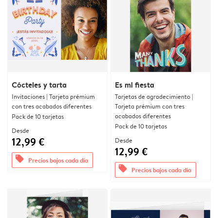
Cócteles y tarta
Es mi fiesta
Invitaciones | Tarjeta prémium
Tarjetas de agradecimiento |
con tres acabados diferentes
Tarjeta prémium con tres
acabados diferentes
Pack de 10 tarjetas
Pack de 10 tarjetas
Desde
12,99 €
Desde
12,99 €
offers
Precios bajos cada día
offers
Precios bajos cada día