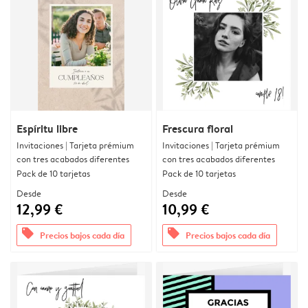
Espíritu libre
Frescura floral
Invitaciones | Tarjeta prémium
Invitaciones | Tarjeta prémium
con tres acabados diferentes
con tres acabados diferentes
Pack de 10 tarjetas
Pack de 10 tarjetas
Desde
Desde
12,99 €
10,99 €
offers
offers
Precios bajos cada día
Precios bajos cada día