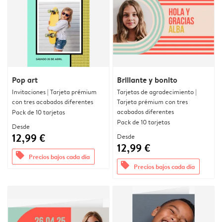
Pop art
Brillante y bonito
Invitaciones | Tarjeta prémium
Tarjetas de agradecimiento |
con tres acabados diferentes
Tarjeta prémium con tres
acabados diferentes
Pack de 10 tarjetas
Pack de 10 tarjetas
Desde
12,99 €
Desde
12,99 €
offers
Precios bajos cada día
offers
Precios bajos cada día