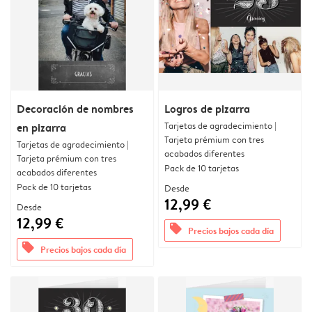
Decoración de nombres
Logros de pizarra
Tarjetas de agradecimiento |
en pizarra
Tarjeta prémium con tres
Tarjetas de agradecimiento |
acabados diferentes
Tarjeta prémium con tres
Pack de 10 tarjetas
acabados diferentes
Pack de 10 tarjetas
Desde
12,99 €
Desde
12,99 €
offers
Precios bajos cada día
offers
Precios bajos cada día