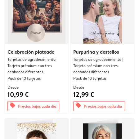
Celebración plateada
Purpurina y destellos
Tarjetas de agradecimiento |
Tarjetas de agradecimiento |
Tarjeta prémium con tres
Tarjeta prémium con tres
acabados diferentes
acabados diferentes
Pack de 10 tarjetas
Pack de 10 tarjetas
Desde
Desde
10,99 €
12,99 €
offers
offers
Precios bajos cada día
Precios bajos cada día