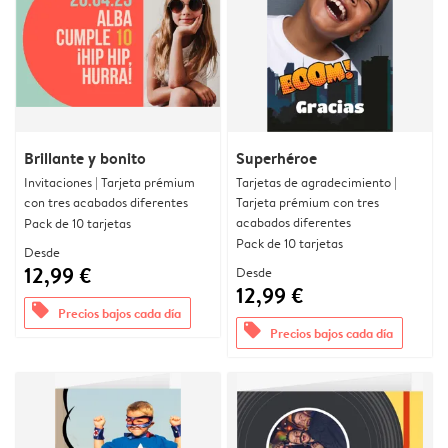
Brillante y bonito
Superhéroe
Invitaciones | Tarjeta prémium
Tarjetas de agradecimiento |
con tres acabados diferentes
Tarjeta prémium con tres
acabados diferentes
Pack de 10 tarjetas
Pack de 10 tarjetas
Desde
12,99 €
Desde
12,99 €
offers
Precios bajos cada día
offers
Precios bajos cada día