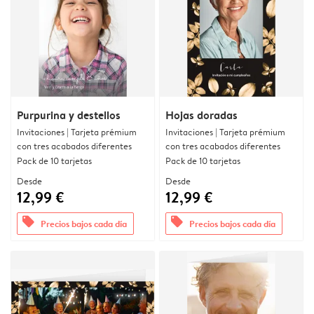
Purpurina y destellos
Hojas doradas
Invitaciones | Tarjeta prémium
Invitaciones | Tarjeta prémium
con tres acabados diferentes
con tres acabados diferentes
Pack de 10 tarjetas
Pack de 10 tarjetas
Desde
Desde
12,99 €
12,99 €
offers
offers
Precios bajos cada día
Precios bajos cada día