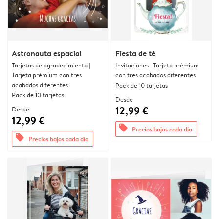
Astronauta espacial
Fiesta de té
Tarjetas de agradecimiento |
Invitaciones | Tarjeta prémium
Tarjeta prémium con tres
con tres acabados diferentes
acabados diferentes
Pack de 10 tarjetas
Pack de 10 tarjetas
Desde
12,99 €
Desde
12,99 €
offers
Precios bajos cada día
offers
Precios bajos cada día