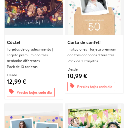
Cóctel
Carta de confeti
Tarjetas de agradecimiento |
Invitaciones | Tarjeta prémium
Tarjeta prémium con tres
con tres acabados diferentes
acabados diferentes
Pack de 10 tarjetas
Pack de 10 tarjetas
Desde
10,99 €
Desde
12,99 €
offers
Precios bajos cada día
offers
Precios bajos cada día