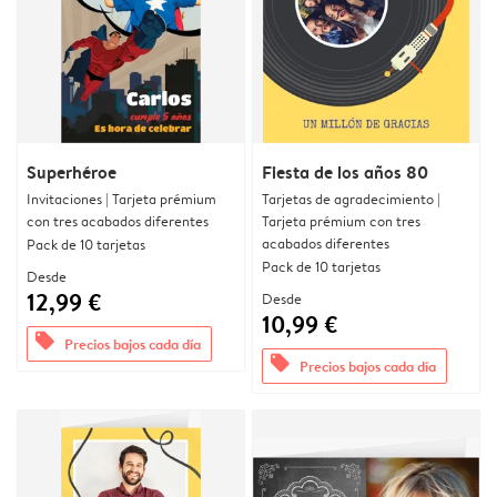
Superhéroe
Fiesta de los años 80
Invitaciones | Tarjeta prémium
Tarjetas de agradecimiento |
con tres acabados diferentes
Tarjeta prémium con tres
acabados diferentes
Pack de 10 tarjetas
Pack de 10 tarjetas
Desde
12,99 €
Desde
10,99 €
offers
Precios bajos cada día
offers
Precios bajos cada día