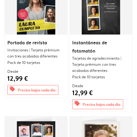
Portada de revista
Instantáneas de
Invitaciones | Tarjeta prémium
fotomatón
con tres acabados diferentes
Tarjetas de agradecimiento |
Pack de 10 tarjetas
Tarjeta prémium con tres
acabados diferentes
Desde
12,99 €
Pack de 10 tarjetas
Desde
offers
Precios bajos cada día
12,99 €
offers
Precios bajos cada día