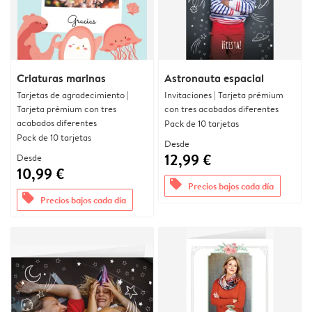
Criaturas marinas
Astronauta espacial
Tarjetas de agradecimiento |
Invitaciones | Tarjeta prémium
Tarjeta prémium con tres
con tres acabados diferentes
acabados diferentes
Pack de 10 tarjetas
Pack de 10 tarjetas
Desde
12,99 €
Desde
10,99 €
offers
Precios bajos cada día
offers
Precios bajos cada día