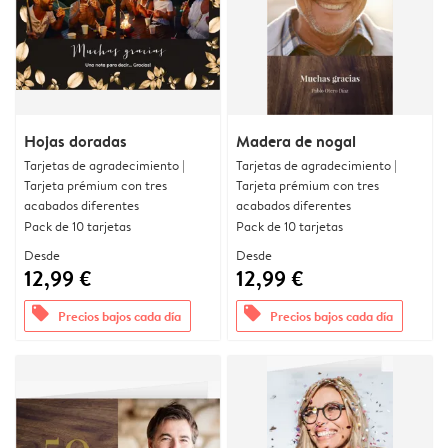
Hojas doradas
Madera de nogal
Tarjetas de agradecimiento |
Tarjetas de agradecimiento |
Tarjeta prémium con tres
Tarjeta prémium con tres
acabados diferentes
acabados diferentes
Pack de 10 tarjetas
Pack de 10 tarjetas
Desde
Desde
12,99 €
12,99 €
offers
offers
Precios bajos cada día
Precios bajos cada día