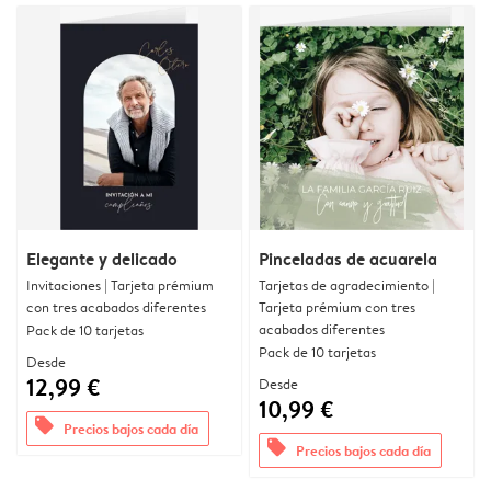
Elegante y delicado
Pinceladas de acuarela
Invitaciones | Tarjeta prémium
Tarjetas de agradecimiento |
con tres acabados diferentes
Tarjeta prémium con tres
acabados diferentes
Pack de 10 tarjetas
Pack de 10 tarjetas
Desde
12,99 €
Desde
10,99 €
offers
Precios bajos cada día
offers
Precios bajos cada día