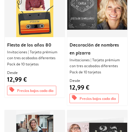
Fiesta de los años 80
Decoración de nombres
Invitaciones | Tarjeta prémium
en pizarra
con tres acabados diferentes
Invitaciones | Tarjeta prémium
Pack de 10 tarjetas
con tres acabados diferentes
Pack de 10 tarjetas
Desde
12,99 €
Desde
12,99 €
offers
Precios bajos cada día
offers
Precios bajos cada día