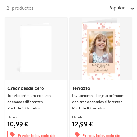
Popular
121
productos
arrow_right
Crear desde cero
Terrazzo
Tarjeta prémium con tres
Invitaciones | Tarjeta prémium
acabados diferentes
con tres acabados diferentes
Pack de 10 tarjetas
Pack de 10 tarjetas
Desde
Desde
10,99 €
12,99 €
offers
offers
Precios bajos cada día
Precios bajos cada día