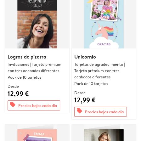
Logros de pizarra
Unicornio
Invitaciones | Tarjeta prémium
Tarjetas de agradecimiento |
con tres acabados diferentes
Tarjeta prémium con tres
acabados diferentes
Pack de 10 tarjetas
Pack de 10 tarjetas
Desde
12,99 €
Desde
12,99 €
offers
Precios bajos cada día
offers
Precios bajos cada día