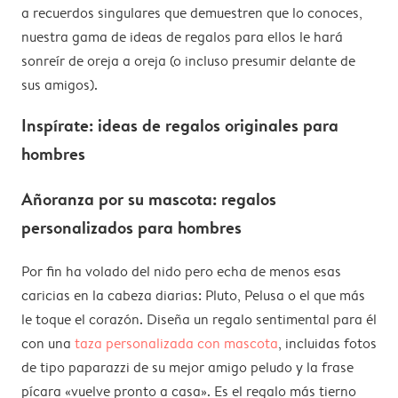
a recuerdos singulares que demuestren que lo conoces,
estas ideas que te damos.
nuestra gama de ideas de regalos para ellos le hará
sonreír de oreja a oreja (o incluso presumir delante de
sus amigos).
Inspírate: ideas de regalos originales para
hombres
Añoranza por su mascota: regalos
personalizados para hombres
Por fin ha volado del nido pero echa de menos esas
caricias en la cabeza diarias: Pluto, Pelusa o el que más
le toque el corazón. Diseña un regalo sentimental para él
con una
taza personalizada con mascota
, incluidas fotos
de tipo paparazzi de su mejor amigo peludo y la frase
pícara «vuelve pronto a casa». Es el regalo más tierno