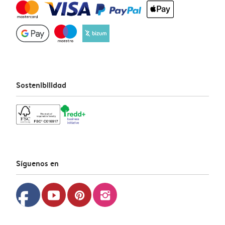
Sostenibilidad
Síguenos en
facebook
youtube
pinterest
instagram