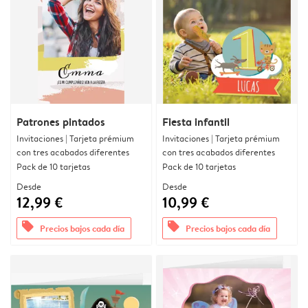
Patrones pintados
Fiesta infantil
Invitaciones | Tarjeta prémium
Invitaciones | Tarjeta prémium
con tres acabados diferentes
con tres acabados diferentes
Pack de 10 tarjetas
Pack de 10 tarjetas
Desde
Desde
12,99 €
10,99 €
offers
offers
Precios bajos cada día
Precios bajos cada día