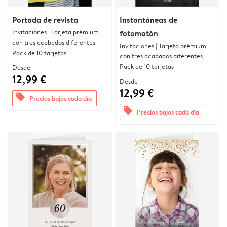
Portada de revista
Instantáneas de
Invitaciones | Tarjeta prémium
fotomatón
con tres acabados diferentes
Invitaciones | Tarjeta prémium
Pack de 10 tarjetas
con tres acabados diferentes
Pack de 10 tarjetas
Desde
12,99 €
Desde
12,99 €
offers
Precios bajos cada día
offers
Precios bajos cada día