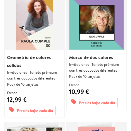
Geometría de colores
Marco de dos colores
Invitaciones | Tarjeta prémium
sólidos
con tres acabados diferentes
Invitaciones | Tarjeta prémium
Pack de 10 tarjetas
con tres acabados diferentes
Pack de 10 tarjetas
Desde
10,99 €
Desde
12,99 €
offers
Precios bajos cada día
offers
Precios bajos cada día