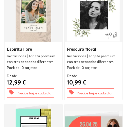
Espíritu libre
Frescura floral
Invitaciones | Tarjeta prémium
Invitaciones | Tarjeta prémium
con tres acabados diferentes
con tres acabados diferentes
Pack de 10 tarjetas
Pack de 10 tarjetas
Desde
Desde
12,99 €
10,99 €
offers
offers
Precios bajos cada día
Precios bajos cada día