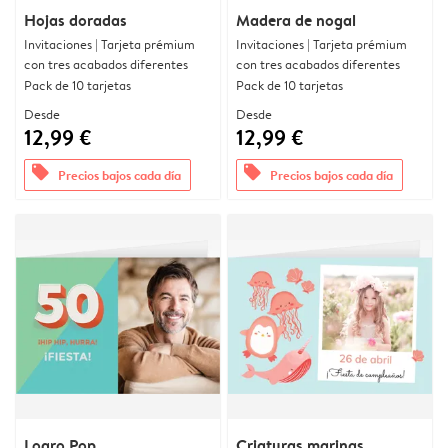
Hojas doradas
Madera de nogal
Invitaciones | Tarjeta prémium
Invitaciones | Tarjeta prémium
con tres acabados diferentes
con tres acabados diferentes
Pack de 10 tarjetas
Pack de 10 tarjetas
Desde
Desde
12,99 €
12,99 €
offers
offers
Precios bajos cada día
Precios bajos cada día
Logro Pop
Criaturas marinas