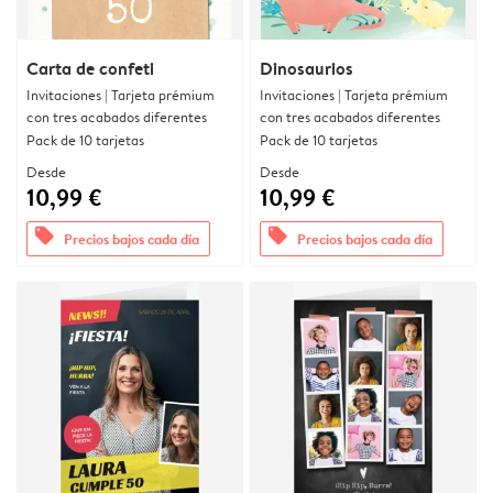
Carta de confeti
Dinosaurios
Invitaciones | Tarjeta prémium
Invitaciones | Tarjeta prémium
con tres acabados diferentes
con tres acabados diferentes
Pack de 10 tarjetas
Pack de 10 tarjetas
Desde
Desde
10,99 €
10,99 €
offers
offers
Precios bajos cada día
Precios bajos cada día