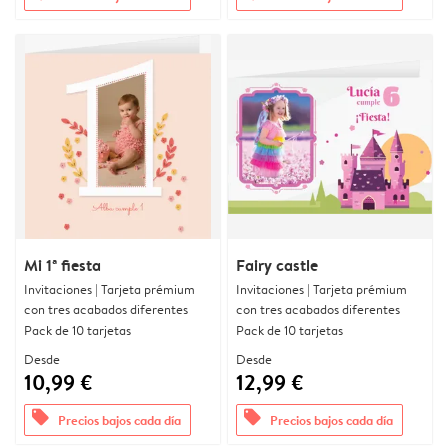
Mi 1ª fiesta
Fairy castle
Invitaciones | Tarjeta prémium
Invitaciones | Tarjeta prémium
con tres acabados diferentes
con tres acabados diferentes
Pack de 10 tarjetas
Pack de 10 tarjetas
Desde
Desde
10,99 €
12,99 €
offers
offers
Precios bajos cada día
Precios bajos cada día