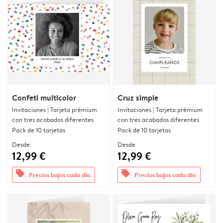
Confeti multicolor
Cruz simple
Invitaciones | Tarjeta prémium
Invitaciones | Tarjeta prémium
con tres acabados diferentes
con tres acabados diferentes
Pack de 10 tarjetas
Pack de 10 tarjetas
Desde
Desde
12,99 €
12,99 €
offers
offers
Precios bajos cada día
Precios bajos cada día