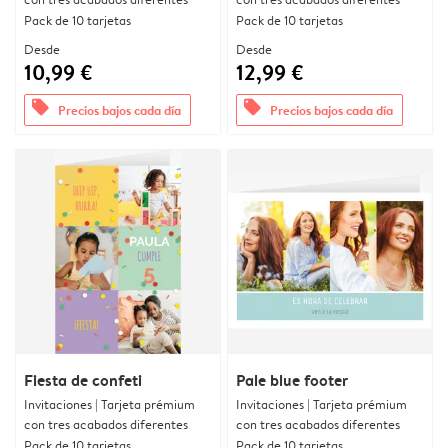
Pack de 10 tarjetas
Pack de 10 tarjetas
Desde
Desde
10,99 €
12,99 €
offers
offers
Precios bajos cada día
Precios bajos cada día
Fiesta de confeti
Pale blue footer
Invitaciones | Tarjeta prémium
Invitaciones | Tarjeta prémium
con tres acabados diferentes
con tres acabados diferentes
Pack de 10 tarjetas
Pack de 10 tarjetas