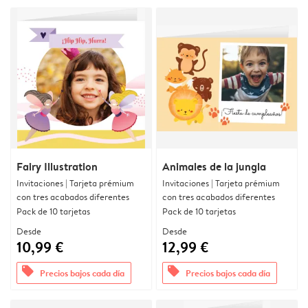
Fairy Illustration
Animales de la jungla
Invitaciones | Tarjeta prémium
Invitaciones | Tarjeta prémium
con tres acabados diferentes
con tres acabados diferentes
Pack de 10 tarjetas
Pack de 10 tarjetas
Desde
Desde
10,99 €
12,99 €
offers
offers
Precios bajos cada día
Precios bajos cada día