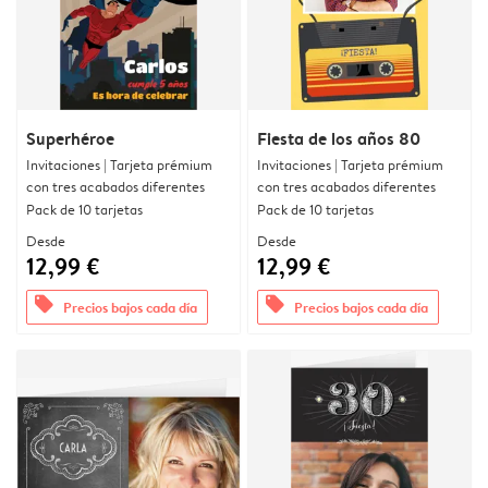
Superhéroe
Fiesta de los años 80
Invitaciones | Tarjeta prémium
Invitaciones | Tarjeta prémium
con tres acabados diferentes
con tres acabados diferentes
Pack de 10 tarjetas
Pack de 10 tarjetas
Desde
Desde
12,99 €
12,99 €
offers
offers
Precios bajos cada día
Precios bajos cada día