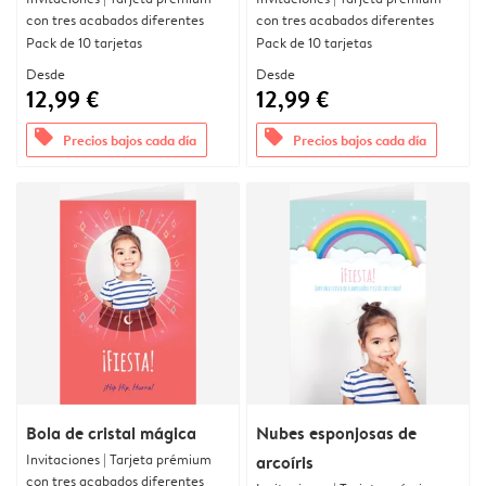
con tres acabados diferentes
con tres acabados diferentes
Pack de 10 tarjetas
Pack de 10 tarjetas
Desde
Desde
12,99 €
12,99 €
offers
offers
Precios bajos cada día
Precios bajos cada día
Bola de cristal mágica
Nubes esponjosas de
Invitaciones | Tarjeta prémium
arcoíris
con tres acabados diferentes