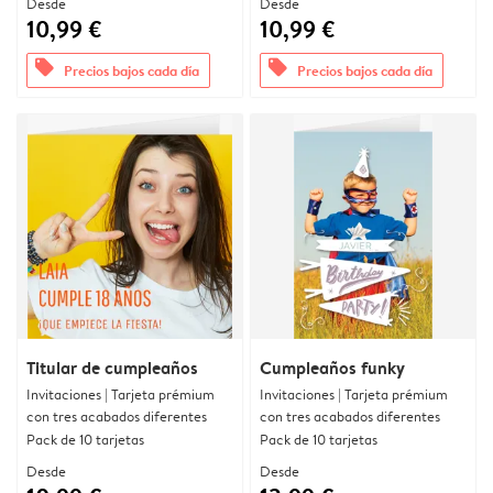
Desde
Desde
10,99 €
10,99 €
offers
offers
Precios bajos cada día
Precios bajos cada día
Titular de cumpleaños
Cumpleaños funky
Invitaciones | Tarjeta prémium
Invitaciones | Tarjeta prémium
con tres acabados diferentes
con tres acabados diferentes
Pack de 10 tarjetas
Pack de 10 tarjetas
Desde
Desde