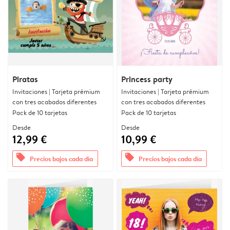
Piratas
Princess party
Invitaciones | Tarjeta prémium
Invitaciones | Tarjeta prémium
con tres acabados diferentes
con tres acabados diferentes
Pack de 10 tarjetas
Pack de 10 tarjetas
Desde
Desde
12,99 €
10,99 €
offers
offers
Precios bajos cada día
Precios bajos cada día