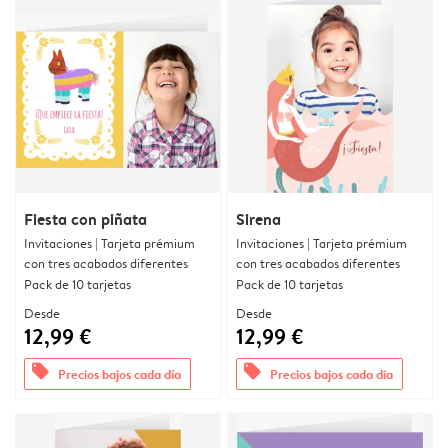
Fiesta con piñata
Sirena
Invitaciones | Tarjeta prémium
Invitaciones | Tarjeta prémium
con tres acabados diferentes
con tres acabados diferentes
Pack de 10 tarjetas
Pack de 10 tarjetas
Desde
Desde
12,99 €
12,99 €
offers
offers
Precios bajos cada día
Precios bajos cada día