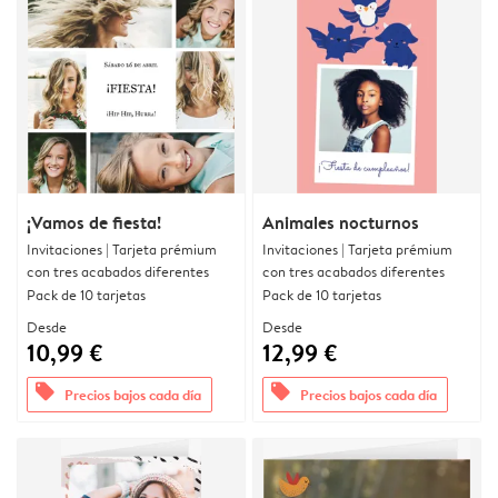
¡Vamos de fiesta!
Animales nocturnos
Invitaciones | Tarjeta prémium
Invitaciones | Tarjeta prémium
con tres acabados diferentes
con tres acabados diferentes
Pack de 10 tarjetas
Pack de 10 tarjetas
Desde
Desde
10,99 €
12,99 €
offers
offers
Precios bajos cada día
Precios bajos cada día