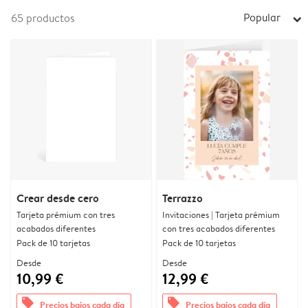
Popular
65
productos
arrow_right
Crear desde cero
Terrazzo
Tarjeta prémium con tres
Invitaciones | Tarjeta prémium
acabados diferentes
con tres acabados diferentes
Pack de 10 tarjetas
Pack de 10 tarjetas
Desde
Desde
10,99 €
12,99 €
offers
offers
Precios bajos cada día
Precios bajos cada día