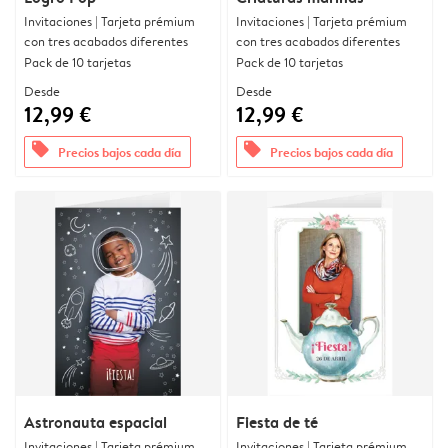
Invitaciones | Tarjeta prémium
Invitaciones | Tarjeta prémium
con tres acabados diferentes
con tres acabados diferentes
Pack de 10 tarjetas
Pack de 10 tarjetas
Desde
Desde
12,99 €
12,99 €
offers
offers
Precios bajos cada día
Precios bajos cada día
Astronauta espacial
Fiesta de té
Invitaciones | Tarjeta prémium
Invitaciones | Tarjeta prémium