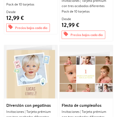
Invitaciones | Tarjeta prémium
Pack de 10 tarjetas
con tres acabados diferentes
Pack de 10 tarjetas
Desde
12,99 €
Desde
12,99 €
offers
Precios bajos cada día
offers
Precios bajos cada día
Diversión con pegatinas
Fiesta de cumpleaños
Invitaciones | Tarjeta prémium
Invitaciones | Tarjeta prémium
con tres acabados diferentes
con tres acabados diferentes