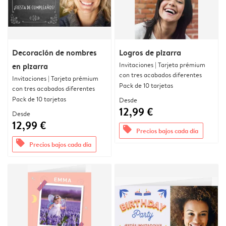
Decoración de nombres
Logros de pizarra
Invitaciones | Tarjeta prémium
en pizarra
con tres acabados diferentes
Invitaciones | Tarjeta prémium
Pack de 10 tarjetas
con tres acabados diferentes
Pack de 10 tarjetas
Desde
12,99 €
Desde
12,99 €
offers
Precios bajos cada día
offers
Precios bajos cada día