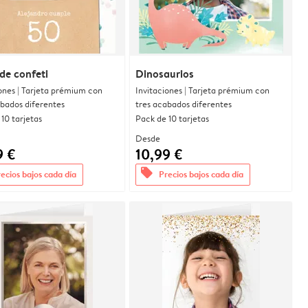
de confeti
Dinosaurios
ones | Tarjeta prémium con
Invitaciones | Tarjeta prémium con
abados diferentes
tres acabados diferentes
10 tarjetas
Pack de 10 tarjetas
Desde
9 €
10,99 €
offers
ecios bajos cada día
Precios bajos cada día