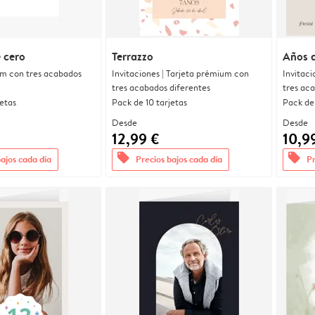
 cero
Terrazzo
Años d
um con tres acabados
Invitaciones | Tarjeta prémium con
Invitaci
tres acabados diferentes
tres ac
jetas
Pack de 10 tarjetas
Pack de 
Desde
Desde
12,99 €
10,9
offers
offers
bajos cada día
Precios bajos cada día
Pr