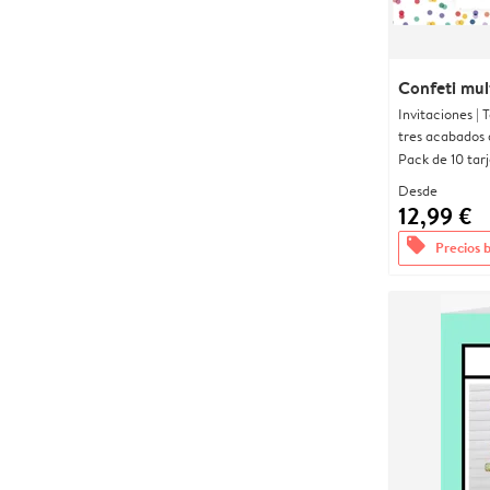
Confeti mul
Invitaciones |
tres acabados 
Pack de 10 tar
Desde
12,99 €
offers
Precios 