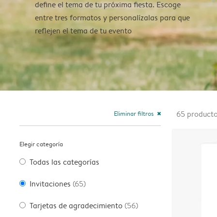
define el tema de tu próxima fiesta. Escoge
entre tres formatos y personalízalas para que
reflejen el tema de tu evento
Eliminar filtros
65
product
close
Elegir categoría
Todas las categorías
Invitaciones
(65)
Tarjetas de agradecimiento
(56)