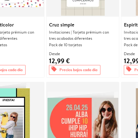
ticolor
Cruz simple
Espírit
 Tarjeta prémium con
Invitaciones | Tarjeta prémium con
Invitaci
diferentes
tres acabados diferentes
tres ac
jetas
Pack de 10 tarjetas
Pack de 
Desde
Desde
12,99 €
12,9
offers
offers
bajos cada día
Precios bajos cada día
Pr