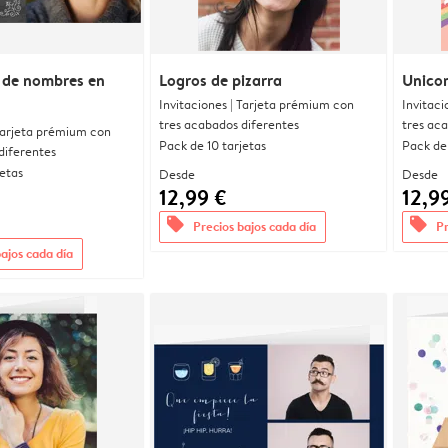
 de nombres en
Logros de pizarra
Unicor
Invitaciones | Tarjeta prémium con
Invitaci
tres acabados diferentes
tres ac
 Tarjeta prémium con
Pack de 10 tarjetas
Pack de 
diferentes
jetas
Desde
Desde
12,99 €
12,9
offers
offers
Precios bajos cada día
Pr
bajos cada día