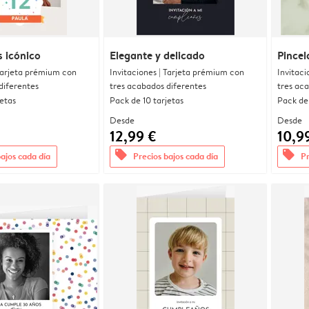
 icónico
Elegante y delicado
Pincel
 Tarjeta prémium con
Invitaciones | Tarjeta prémium con
Invitaci
diferentes
tres acabados diferentes
tres ac
jetas
Pack de 10 tarjetas
Pack de 
Desde
Desde
12,99 €
10,9
offers
offers
bajos cada día
Precios bajos cada día
Pr