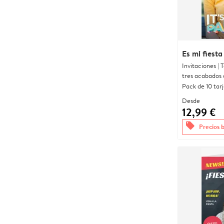
Es mi fiesta
Invitaciones |
tres acabados 
Pack de 10 tar
Desde
12,99 €
offers
Precios 