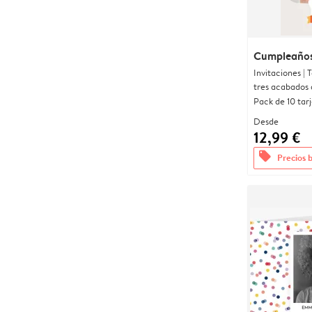
Cumpleaños
Invitaciones |
tres acabados 
Pack de 10 tar
Desde
12,99 €
offers
Precios 