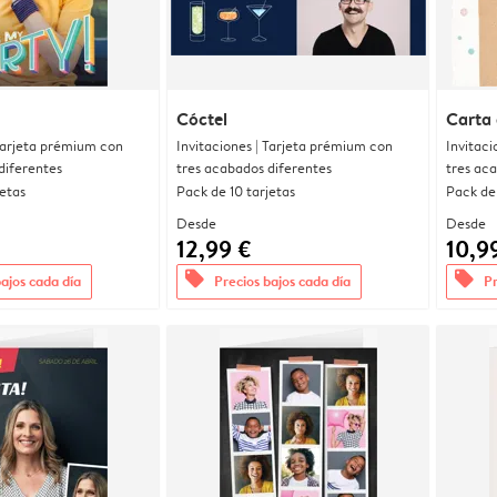
Cóctel
Carta 
 Tarjeta prémium con
Invitaciones | Tarjeta prémium con
Invitaci
diferentes
tres acabados diferentes
tres ac
jetas
Pack de 10 tarjetas
Pack de 
Desde
Desde
12,99 €
10,9
offers
offers
bajos cada día
Precios bajos cada día
Pr