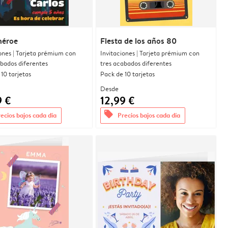
héroe
Fiesta de los años 80
ones | Tarjeta prémium con
Invitaciones | Tarjeta prémium con
abados diferentes
tres acabados diferentes
10 tarjetas
Pack de 10 tarjetas
Desde
9 €
12,99 €
offers
ecios bajos cada día
Precios bajos cada día