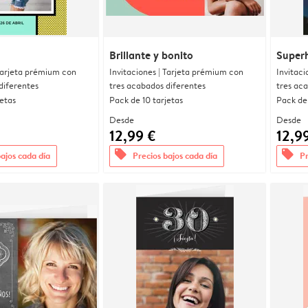
Brillante y bonito
Super
 Tarjeta prémium con
Invitaciones | Tarjeta prémium con
Invitaci
diferentes
tres acabados diferentes
tres ac
jetas
Pack de 10 tarjetas
Pack de 
Desde
Desde
12,99 €
12,9
offers
offers
bajos cada día
Precios bajos cada día
Pr