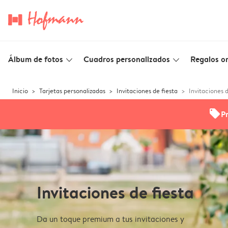
Álbum de fotos
Cuadros personalizados
Regalos or
slim_arrow_down
slim_arrow_down
Inicio
Tarjetas personalizadas
Invitaciones de fiesta
Invitaciones d
offers
P
Invitaciones de fiesta
Da un toque premium a tus invitaciones y