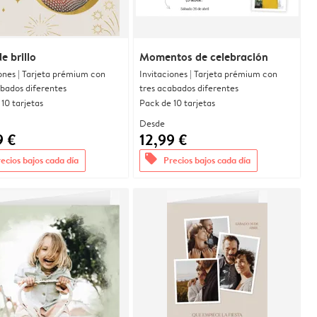
e brillo
Momentos de celebración
ones | Tarjeta prémium con
Invitaciones | Tarjeta prémium con
abados diferentes
tres acabados diferentes
10 tarjetas
Pack de 10 tarjetas
Desde
9 €
12,99 €
offers
ecios bajos cada día
Precios bajos cada día