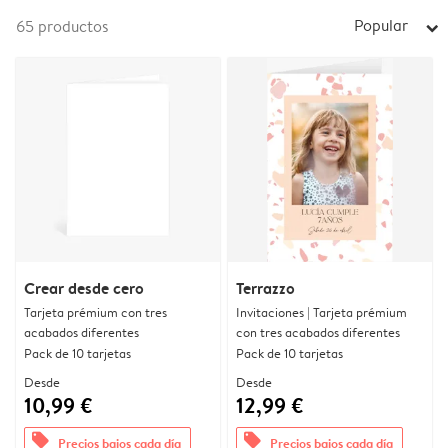
Popular
65
productos
arrow_right
Crear desde cero
Terrazzo
Tarjeta prémium con tres
Invitaciones | Tarjeta prémium
acabados diferentes
con tres acabados diferentes
Pack de 10 tarjetas
Pack de 10 tarjetas
Desde
Desde
10,99 €
12,99 €
offers
offers
Precios bajos cada día
Precios bajos cada día