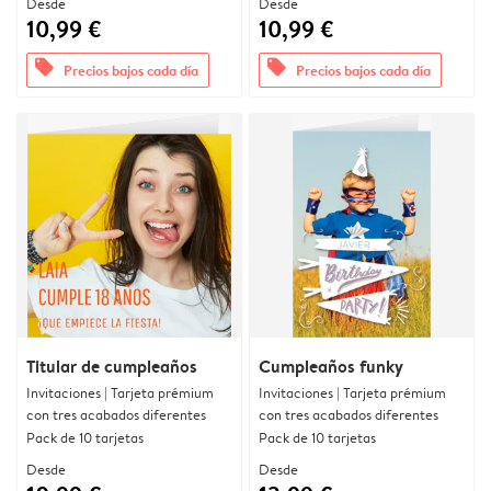
Desde
Desde
10,99 €
10,99 €
offers
offers
Precios bajos cada día
Precios bajos cada día
Titular de cumpleaños
Cumpleaños funky
Invitaciones | Tarjeta prémium
Invitaciones | Tarjeta prémium
con tres acabados diferentes
con tres acabados diferentes
Pack de 10 tarjetas
Pack de 10 tarjetas
Desde
Desde