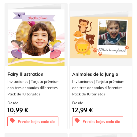
Fairy Illustration
Animales de la jungla
Invitaciones | Tarjeta prémium
Invitaciones | Tarjeta prémium
con tres acabados diferentes
con tres acabados diferentes
Pack de 10 tarjetas
Pack de 10 tarjetas
Desde
Desde
10,99 €
12,99 €
offers
offers
Precios bajos cada día
Precios bajos cada día