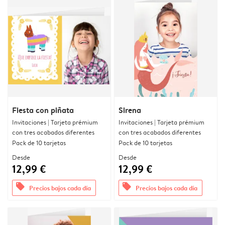
Fiesta con piñata
Sirena
Invitaciones | Tarjeta prémium
Invitaciones | Tarjeta prémium
con tres acabados diferentes
con tres acabados diferentes
Pack de 10 tarjetas
Pack de 10 tarjetas
Desde
Desde
12,99 €
12,99 €
offers
offers
Precios bajos cada día
Precios bajos cada día