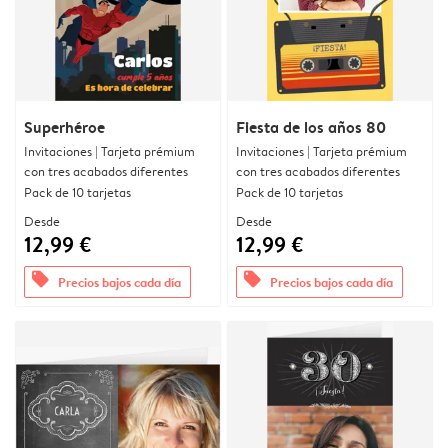
Superhéroe
Fiesta de los años 80
Invitaciones | Tarjeta prémium
Invitaciones | Tarjeta prémium
con tres acabados diferentes
con tres acabados diferentes
Pack de 10 tarjetas
Pack de 10 tarjetas
Desde
Desde
12,99 €
12,99 €
offers
offers
Precios bajos cada día
Precios bajos cada día