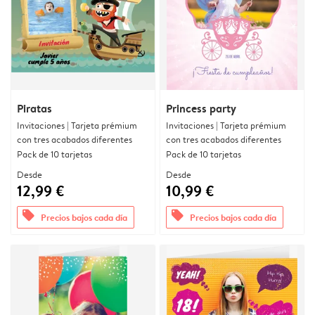
Piratas
Princess party
Invitaciones | Tarjeta prémium
Invitaciones | Tarjeta prémium
con tres acabados diferentes
con tres acabados diferentes
Pack de 10 tarjetas
Pack de 10 tarjetas
Desde
Desde
12,99 €
10,99 €
offers
offers
Precios bajos cada día
Precios bajos cada día