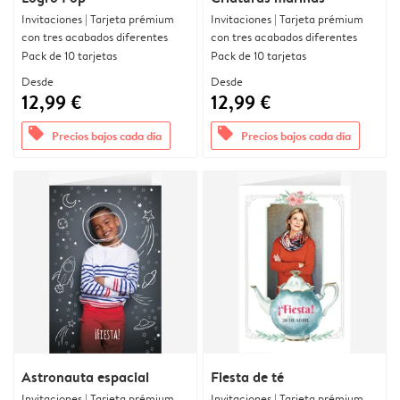
Invitaciones | Tarjeta prémium
Invitaciones | Tarjeta prémium
con tres acabados diferentes
con tres acabados diferentes
Pack de 10 tarjetas
Pack de 10 tarjetas
Desde
Desde
12,99 €
12,99 €
offers
offers
Precios bajos cada día
Precios bajos cada día
Astronauta espacial
Fiesta de té
Invitaciones | Tarjeta prémium
Invitaciones | Tarjeta prémium