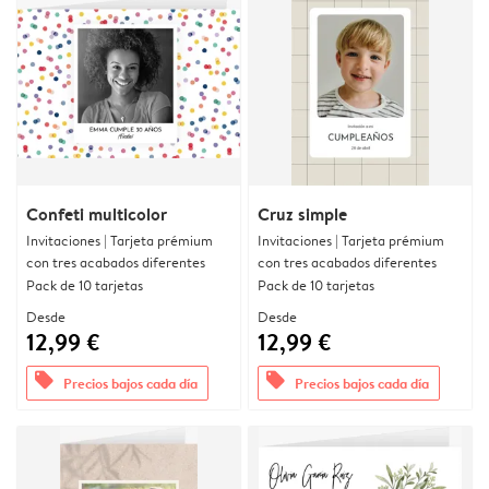
Confeti multicolor
Cruz simple
Invitaciones | Tarjeta prémium
Invitaciones | Tarjeta prémium
con tres acabados diferentes
con tres acabados diferentes
Pack de 10 tarjetas
Pack de 10 tarjetas
Desde
Desde
12,99 €
12,99 €
offers
offers
Precios bajos cada día
Precios bajos cada día