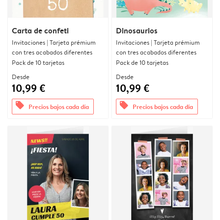
Carta de confeti
Dinosaurios
Invitaciones | Tarjeta prémium
Invitaciones | Tarjeta prémium
con tres acabados diferentes
con tres acabados diferentes
Pack de 10 tarjetas
Pack de 10 tarjetas
Desde
Desde
10,99 €
10,99 €
offers
offers
Precios bajos cada día
Precios bajos cada día