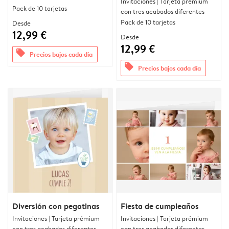
Invitaciones | Tarjeta prémium
Pack de 10 tarjetas
con tres acabados diferentes
Pack de 10 tarjetas
Desde
12,99 €
Desde
12,99 €
offers
Precios bajos cada día
offers
Precios bajos cada día
Diversión con pegatinas
Fiesta de cumpleaños
Invitaciones | Tarjeta prémium
Invitaciones | Tarjeta prémium
con tres acabados diferentes
con tres acabados diferentes