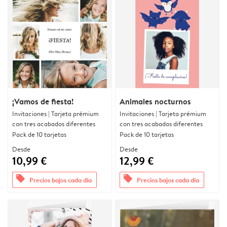
¡Vamos de fiesta!
Animales nocturnos
Invitaciones | Tarjeta prémium
Invitaciones | Tarjeta prémium
con tres acabados diferentes
con tres acabados diferentes
Pack de 10 tarjetas
Pack de 10 tarjetas
Desde
Desde
10,99 €
12,99 €
offers
offers
Precios bajos cada día
Precios bajos cada día