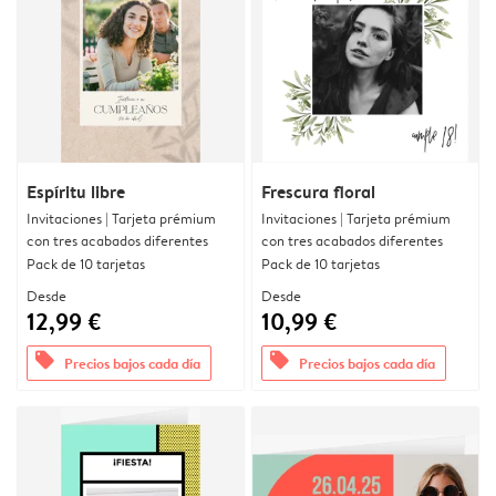
Espíritu libre
Frescura floral
Invitaciones | Tarjeta prémium
Invitaciones | Tarjeta prémium
con tres acabados diferentes
con tres acabados diferentes
Pack de 10 tarjetas
Pack de 10 tarjetas
Desde
Desde
12,99 €
10,99 €
offers
offers
Precios bajos cada día
Precios bajos cada día