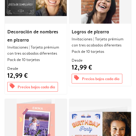
Decoración de nombres
Logros de pizarra
Invitaciones | Tarjeta prémium
en pizarra
con tres acabados diferentes
Invitaciones | Tarjeta prémium
Pack de 10 tarjetas
con tres acabados diferentes
Pack de 10 tarjetas
Desde
12,99 €
Desde
12,99 €
offers
Precios bajos cada día
offers
Precios bajos cada día