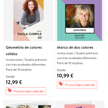
Geometría de colores
Marco de dos colores
Invitaciones | Tarjeta prémium
sólidos
con tres acabados diferentes
Invitaciones | Tarjeta prémium
Pack de 10 tarjetas
con tres acabados diferentes
Pack de 10 tarjetas
Desde
10,99 €
Desde
12,99 €
offers
Precios bajos cada día
offers
Precios bajos cada día