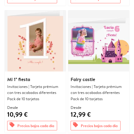
Mi 1ª fiesta
Fairy castle
Invitaciones | Tarjeta prémium
Invitaciones | Tarjeta prémium
con tres acabados diferentes
con tres acabados diferentes
Pack de 10 tarjetas
Pack de 10 tarjetas
Desde
Desde
10,99 €
12,99 €
offers
offers
Precios bajos cada día
Precios bajos cada día