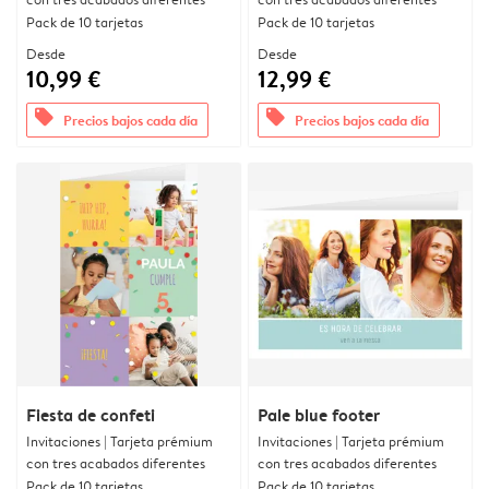
Pack de 10 tarjetas
Pack de 10 tarjetas
Desde
Desde
10,99 €
12,99 €
offers
offers
Precios bajos cada día
Precios bajos cada día
Fiesta de confeti
Pale blue footer
Invitaciones | Tarjeta prémium
Invitaciones | Tarjeta prémium
con tres acabados diferentes
con tres acabados diferentes
Pack de 10 tarjetas
Pack de 10 tarjetas