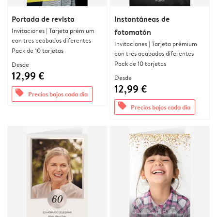
Portada de revista
Instantáneas de
Invitaciones | Tarjeta prémium
fotomatón
con tres acabados diferentes
Invitaciones | Tarjeta prémium
Pack de 10 tarjetas
con tres acabados diferentes
Pack de 10 tarjetas
Desde
12,99 €
Desde
12,99 €
offers
Precios bajos cada día
offers
Precios bajos cada día