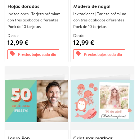
Hojas doradas
Madera de nogal
Invitaciones | Tarjeta prémium
Invitaciones | Tarjeta prémium
con tres acabados diferentes
con tres acabados diferentes
Pack de 10 tarjetas
Pack de 10 tarjetas
Desde
Desde
12,99 €
12,99 €
offers
offers
Precios bajos cada día
Precios bajos cada día
Logro Pop
Criaturas marinas