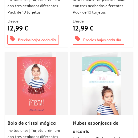
con tres acabados diferentes
con tres acabados diferentes
Pack de 10 tarjetas
Pack de 10 tarjetas
Desde
Desde
12,99 €
12,99 €
offers
offers
Precios bajos cada día
Precios bajos cada día
Bola de cristal mágica
Nubes esponjosas de
Invitaciones | Tarjeta prémium
arcoíris
con tres acabados diferentes