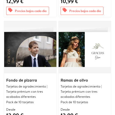
12,99 €
10,99 €
offers
offers
Precios bajos cada día
Precios bajos cada día
Fondo de pizarra
Ramas de olivo
Tarjetas de agradecimiento |
Tarjetas de agradecimiento |
Tarjeta prémium con tres
Tarjeta prémium con tres
acabados diferentes
acabados diferentes
Pack de 10 tarjetas
Pack de 10 tarjetas
Desde
Desde