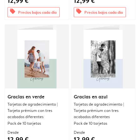
12,99 €
12,99 €
offers
offers
Precios bajos cada día
Precios bajos cada día
Gracias en verde
Gracias en azul
Tarjetas de agradecimiento |
Tarjetas de agradecimiento |
Tarjeta prémium con tres
Tarjeta prémium con tres
acabados diferentes
acabados diferentes
Pack de 10 tarjetas
Pack de 10 tarjetas
Desde
Desde
12,99 €
12,99 €