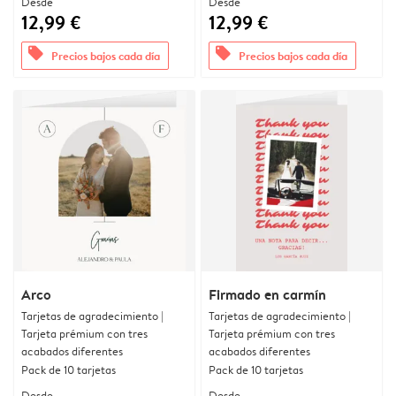
Desde
Desde
12,99 €
12,99 €
offers
offers
Precios bajos cada día
Precios bajos cada día
Arco
Firmado en carmín
Tarjetas de agradecimiento |
Tarjetas de agradecimiento |
Tarjeta prémium con tres
Tarjeta prémium con tres
acabados diferentes
acabados diferentes
Pack de 10 tarjetas
Pack de 10 tarjetas
Desde
Desde