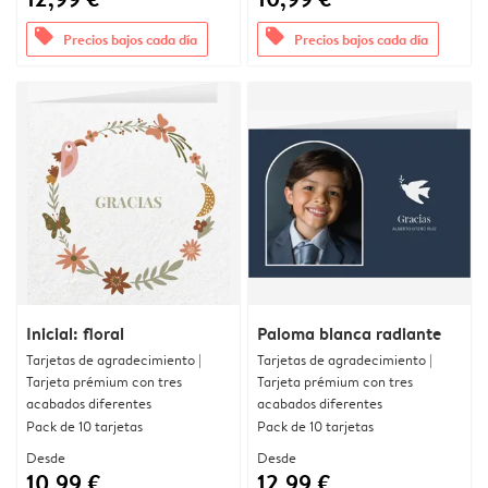
offers
offers
Precios bajos cada día
Precios bajos cada día
Inicial: floral
Paloma blanca radiante
Tarjetas de agradecimiento |
Tarjetas de agradecimiento |
Tarjeta prémium con tres
Tarjeta prémium con tres
acabados diferentes
acabados diferentes
Pack de 10 tarjetas
Pack de 10 tarjetas
Desde
Desde
10,99 €
12,99 €