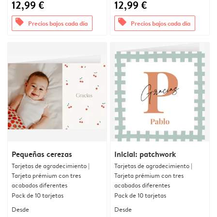
12,99 €
12,99 €
offers
offers
Precios bajos cada día
Precios bajos cada día
Pequeñas cerezas
Inicial: patchwork
Tarjetas de agradecimiento |
Tarjetas de agradecimiento |
Tarjeta prémium con tres
Tarjeta prémium con tres
acabados diferentes
acabados diferentes
Pack de 10 tarjetas
Pack de 10 tarjetas
Desde
Desde