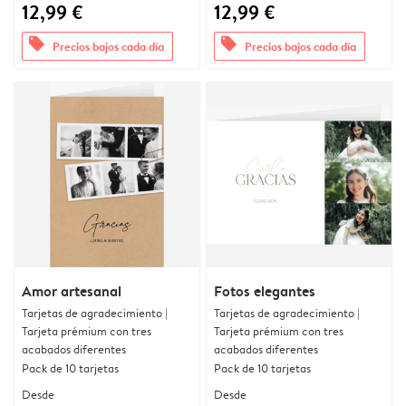
12,99 €
12,99 €
offers
offers
Precios bajos cada día
Precios bajos cada día
Amor artesanal
Fotos elegantes
Tarjetas de agradecimiento |
Tarjetas de agradecimiento |
Tarjeta prémium con tres
Tarjeta prémium con tres
acabados diferentes
acabados diferentes
Pack de 10 tarjetas
Pack de 10 tarjetas
Desde
Desde