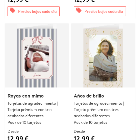
offers
offers
Precios bajos cada día
Precios bajos cada día
Rayas con mimo
Años de brillo
Tarjetas de agradecimiento |
Tarjetas de agradecimiento |
Tarjeta prémium con tres
Tarjeta prémium con tres
acabados diferentes
acabados diferentes
Pack de 10 tarjetas
Pack de 10 tarjetas
Desde
Desde
12,99 €
12,99 €