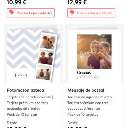
10,99 €
12,99 €
offers
offers
Precios bajos cada día
Precios bajos cada día
Fotomatón azteca
Mensaje de postal
Tarjetas de agradecimiento |
Tarjetas de agradecimiento |
Tarjeta prémium con tres
Tarjeta prémium con tres
acabados diferentes
acabados diferentes
Pack de 10 tarjetas
Pack de 10 tarjetas
Desde
Desde