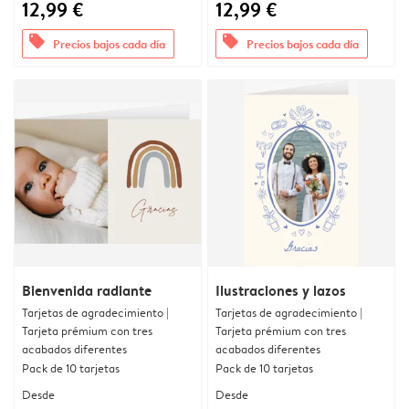
12,99 €
12,99 €
offers
offers
Precios bajos cada día
Precios bajos cada día
Bienvenida radiante
Ilustraciones y lazos
Tarjetas de agradecimiento |
Tarjetas de agradecimiento |
Tarjeta prémium con tres
Tarjeta prémium con tres
acabados diferentes
acabados diferentes
Pack de 10 tarjetas
Pack de 10 tarjetas
Desde
Desde