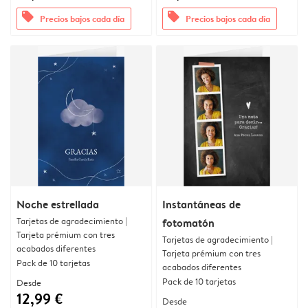
offers
offers
Precios bajos cada día
Precios bajos cada día
Noche estrellada
Instantáneas de
Tarjetas de agradecimiento |
fotomatón
Tarjeta prémium con tres
Tarjetas de agradecimiento |
acabados diferentes
Tarjeta prémium con tres
Pack de 10 tarjetas
acabados diferentes
Pack de 10 tarjetas
Desde
12,99 €
Desde