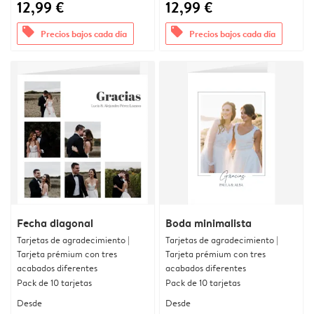
12,99 €
12,99 €
offers
offers
Precios bajos cada día
Precios bajos cada día
Fecha diagonal
Boda minimalista
Tarjetas de agradecimiento |
Tarjetas de agradecimiento |
Tarjeta prémium con tres
Tarjeta prémium con tres
acabados diferentes
acabados diferentes
Pack de 10 tarjetas
Pack de 10 tarjetas
Desde
Desde