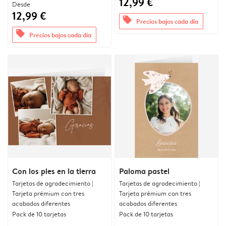
12,99 €
Desde
12,99 €
offers
Precios bajos cada día
offers
Precios bajos cada día
Con los pies en la tierra
Paloma pastel
Tarjetas de agradecimiento |
Tarjetas de agradecimiento |
Tarjeta prémium con tres
Tarjeta prémium con tres
acabados diferentes
acabados diferentes
Pack de 10 tarjetas
Pack de 10 tarjetas