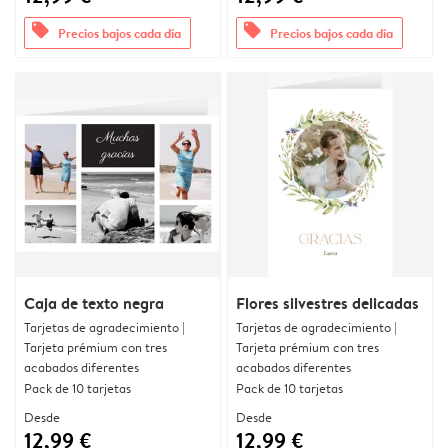
offers
offers
Precios bajos cada día
Precios bajos cada día
Caja de texto negra
Flores silvestres delicadas
Tarjetas de agradecimiento |
Tarjetas de agradecimiento |
Tarjeta prémium con tres
Tarjeta prémium con tres
acabados diferentes
acabados diferentes
Pack de 10 tarjetas
Pack de 10 tarjetas
Desde
Desde
12,99 €
12,99 €