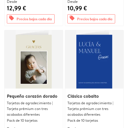
Desde
Desde
12,99 €
10,99 €
offers
offers
Precios bajos cada día
Precios bajos cada día
Pequeño corazón dorado
Clásico cobalto
Tarjetas de agradecimiento |
Tarjetas de agradecimiento |
Tarjeta prémium con tres
Tarjeta prémium con tres
acabados diferentes
acabados diferentes
Pack de 10 tarjetas
Pack de 10 tarjetas