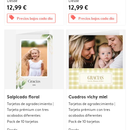
Desde
Desde
12,99 €
12,99 €
offers
offers
Precios bajos cada día
Precios bajos cada día
Salpicado floral
Cuadros vichy miel
Tarjetas de agradecimiento |
Tarjetas de agradecimiento |
Tarjeta prémium con tres
Tarjeta prémium con tres
acabados diferentes
acabados diferentes
Pack de 10 tarjetas
Pack de 10 tarjetas
Desde
Desde