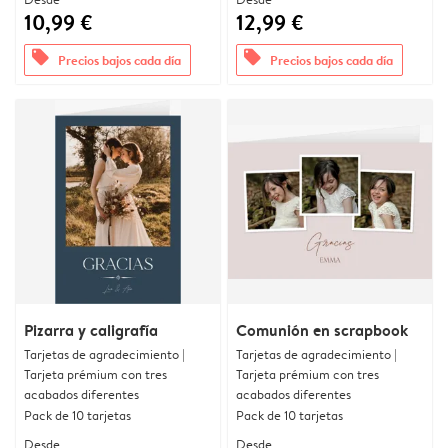
10,99 €
12,99 €
offers
offers
Precios bajos cada día
Precios bajos cada día
Pizarra y caligrafía
Comunión en scrapbook
Tarjetas de agradecimiento |
Tarjetas de agradecimiento |
Tarjeta prémium con tres
Tarjeta prémium con tres
acabados diferentes
acabados diferentes
Pack de 10 tarjetas
Pack de 10 tarjetas
Desde
Desde