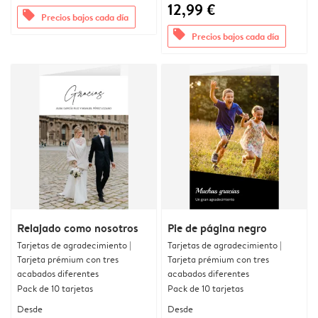
12,99 €
offers
Precios bajos cada día
offers
Precios bajos cada día
Relajado como nosotros
Pie de página negro
Tarjetas de agradecimiento |
Tarjetas de agradecimiento |
Tarjeta prémium con tres
Tarjeta prémium con tres
acabados diferentes
acabados diferentes
Pack de 10 tarjetas
Pack de 10 tarjetas
Desde
Desde