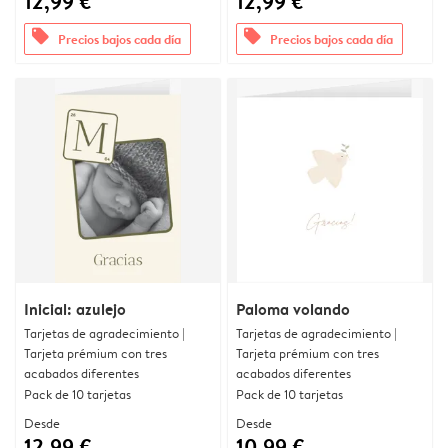
12,99 €
12,99 €
offers
offers
Precios bajos cada día
Precios bajos cada día
Inicial: azulejo
Paloma volando
Tarjetas de agradecimiento |
Tarjetas de agradecimiento |
Tarjeta prémium con tres
Tarjeta prémium con tres
acabados diferentes
acabados diferentes
Pack de 10 tarjetas
Pack de 10 tarjetas
Desde
Desde
12,99 €
10,99 €