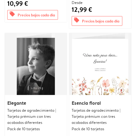
10,99 €
Desde
12,99 €
offers
Precios bajos cada día
offers
Precios bajos cada día
Elegante
Esencia floral
Tarjetas de agradecimiento |
Tarjetas de agradecimiento |
Tarjeta prémium con tres
Tarjeta prémium con tres
acabados diferentes
acabados diferentes
Pack de 10 tarjetas
Pack de 10 tarjetas