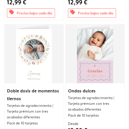
12,99 €
12,99 €
offers
offers
Precios bajos cada día
Precios bajos cada día
Doble dosis de momentos
Ondas dulces
Tarjetas de agradecimiento |
tiernos
Tarjeta prémium con tres
Tarjetas de agradecimiento |
acabados diferentes
Tarjeta prémium con tres
Pack de 10 tarjetas
acabados diferentes
Pack de 10 tarjetas
Desde