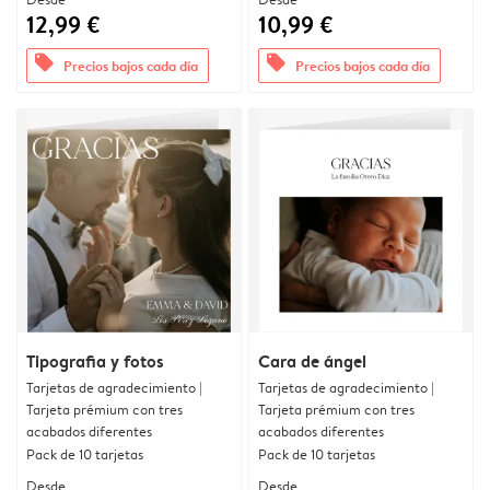
12,99 €
10,99 €
offers
offers
Precios bajos cada día
Precios bajos cada día
Tipografia y fotos
Cara de ángel
Tarjetas de agradecimiento |
Tarjetas de agradecimiento |
Tarjeta prémium con tres
Tarjeta prémium con tres
acabados diferentes
acabados diferentes
Pack de 10 tarjetas
Pack de 10 tarjetas
Desde
Desde