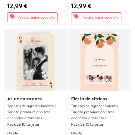
12,99 €
12,99 €
offers
offers
Precios bajos cada día
Precios bajos cada día
As de corazones
Fiesta de cítricos
Tarjetas de agradecimiento |
Tarjetas de agradecimiento |
Tarjeta prémium con tres
Tarjeta prémium con tres
acabados diferentes
acabados diferentes
Pack de 10 tarjetas
Pack de 10 tarjetas
Desde
Desde