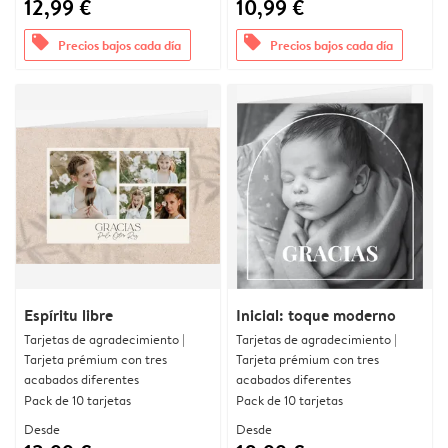
12,99 €
10,99 €
offers
offers
Precios bajos cada día
Precios bajos cada día
Espíritu libre
Inicial: toque moderno
Tarjetas de agradecimiento |
Tarjetas de agradecimiento |
Tarjeta prémium con tres
Tarjeta prémium con tres
acabados diferentes
acabados diferentes
Pack de 10 tarjetas
Pack de 10 tarjetas
Desde
Desde