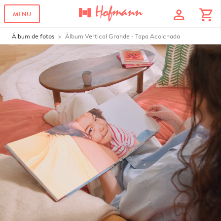
profile
shopping_cart
MENU
Álbum de fotos
Álbum Vertical Grande - Tapa Acolchada