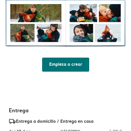
Empieza a crear
Entrega
delivery_standard_v2
Entrega a domicilio / Entrega en casa