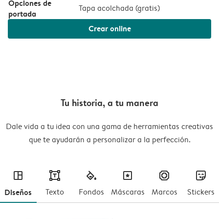
Opciones de
Tapa acolchada (
gratis
)
portada
Crear online
Tu historia, a tu manera
Dale vida a tu idea con una gama de herramientas creativas
que te ayudarán a personalizar a la perfección.
layout
text
fill
masks
frames
stickers
Diseños
Texto
Fondos
Máscaras
Marcos
Stickers