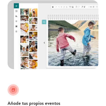
calendar_plus
Añade tus propios eventos