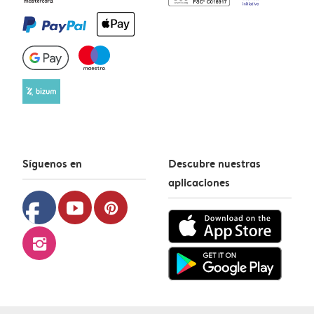
Síguenos en
Descubre nuestras
aplicaciones
facebook
youtube
pinterest
instagram