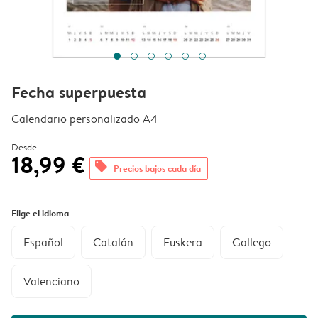
Fecha superpuesta
Calendario personalizado A4
Desde
18,99 €
offers
Precios bajos cada día
Elige el idioma
Español
Catalán
Euskera
Gallego
Valenciano