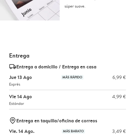
súper suave.
Entrega
delivery_standard_v2
Entrega a domicilio / Entrega en casa
Jue 13 Ago
6,99 €
MÁS RÁPIDO
Exprés
Vie 14 Ago
4,99 €
Estándar
marker-pin
Entrega en taquilla/oficina de correos
Vie. 14 Ago.
3,49 €
MÁS BARATO