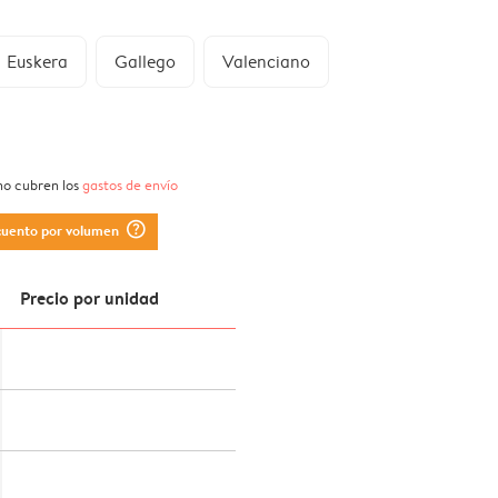
Euskera
Gallego
Valenciano
 no cubren los
gastos de envío
question_mark_circle
cuento por volumen
Precio por unidad