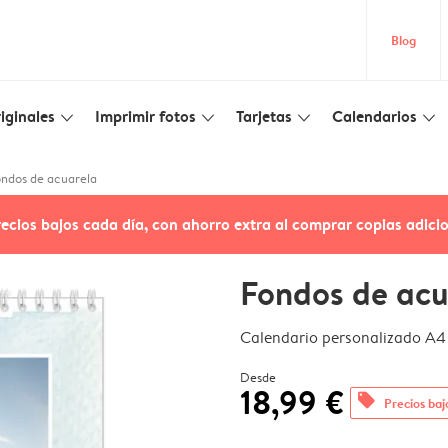
Blog
iginales
Imprimir fotos
Tarjetas
Calendarios
slim_arrow_down
slim_arrow_down
slim_arrow_down
slim_arrow_down
ndos de acuarela
recios bajos cada día, con ahorro extra al comprar copias adici
Fondos de acu
Calendario personalizado A4
Desde
18,99 €
offers
Precios baj