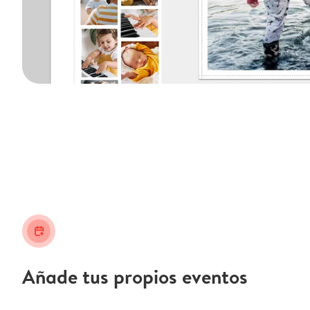
calendar_plus
Añade tus propios eventos