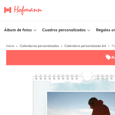
Álbum de fotos
Cuadros personalizados
Regalos or
slim_arrow_down
slim_arrow_down
Inicio
Calendarios personalizados
Calendario personalizado A4
Fo
offers
P