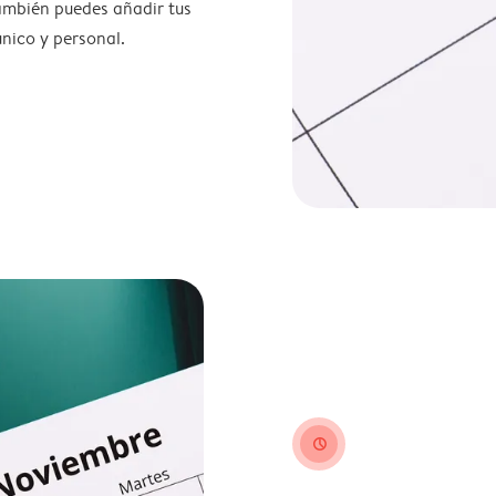
también puedes añadir tus
nico y personal.
clock