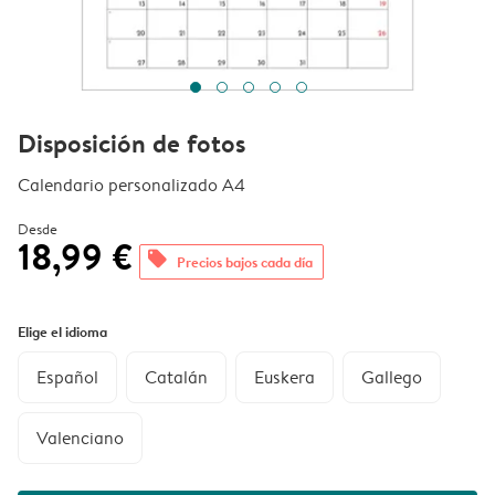
Disposición de fotos
Calendario personalizado A4
Desde
18,99 €
offers
Precios bajos cada día
Elige el idioma
Español
Catalán
Euskera
Gallego
Valenciano