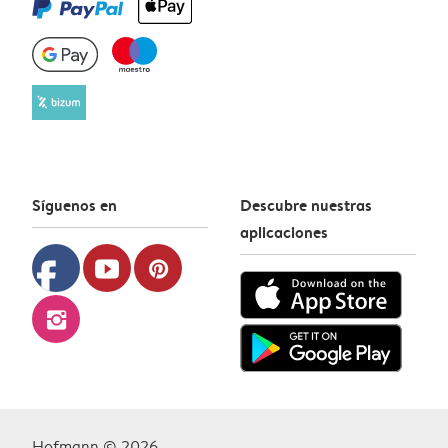
Síguenos en
Descubre nuestras
aplicaciones
facebook
youtube
pinterest
instagram
Hofmann © 2026