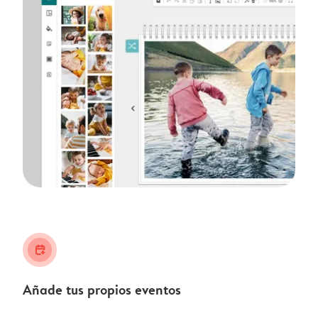
calendar_plus
Añade tus propios eventos