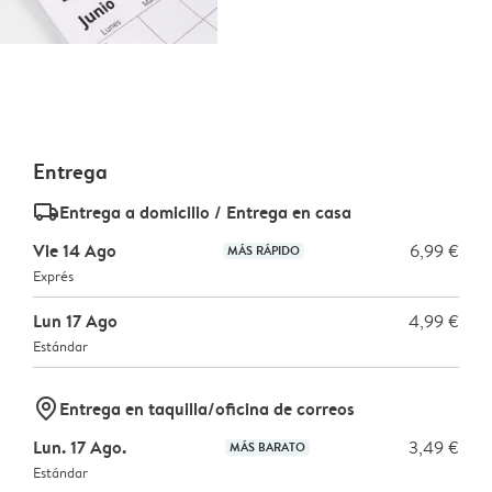
Entrega
delivery_standard_v2
Entrega a domicilio / Entrega en casa
Vie 14 Ago
6,99 €
MÁS RÁPIDO
Exprés
Lun 17 Ago
4,99 €
Estándar
marker-pin
Entrega en taquilla/oficina de correos
Lun. 17 Ago.
3,49 €
MÁS BARATO
Estándar