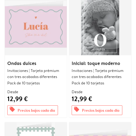
Ondas dulces
Inicial: toque moderno
Invitaciones | Tarjeta prémium
Invitaciones | Tarjeta prémium
con tres acabados diferentes
con tres acabados diferentes
Pack de 10 tarjetas
Pack de 10 tarjetas
Desde
Desde
12,99 €
12,99 €
offers
offers
Precios bajos cada día
Precios bajos cada día