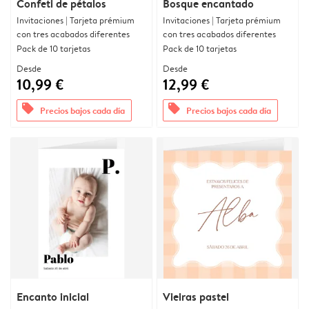
Confeti de pétalos
Bosque encantado
Invitaciones | Tarjeta prémium
Invitaciones | Tarjeta prémium
con tres acabados diferentes
con tres acabados diferentes
Pack de 10 tarjetas
Pack de 10 tarjetas
Desde
Desde
10,99 €
12,99 €
offers
offers
Precios bajos cada día
Precios bajos cada día
Encanto inicial
Vieiras pastel