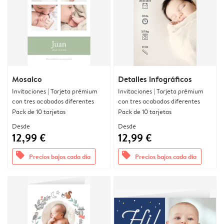
Mosaico
Detalles infográficos
Invitaciones | Tarjeta prémium
Invitaciones | Tarjeta prémium
con tres acabados diferentes
con tres acabados diferentes
Pack de 10 tarjetas
Pack de 10 tarjetas
Desde
Desde
12,99 €
12,99 €
offers
offers
Precios bajos cada día
Precios bajos cada día