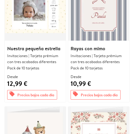
Nuestra pequeña estrella
Rayas con mimo
Invitaciones | Tarjeta prémium
Invitaciones | Tarjeta prémium
con tres acabados diferentes
con tres acabados diferentes
Pack de 10 tarjetas
Pack de 10 tarjetas
Desde
Desde
12,99 €
10,99 €
offers
offers
Precios bajos cada día
Precios bajos cada día