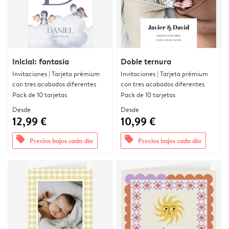
Inicial: fantasía
Doble ternura
Invitaciones | Tarjeta prémium
Invitaciones | Tarjeta prémium
con tres acabados diferentes
con tres acabados diferentes
Pack de 10 tarjetas
Pack de 10 tarjetas
Desde
Desde
12,99 €
10,99 €
offers
offers
Precios bajos cada día
Precios bajos cada día