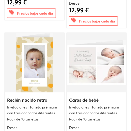
12,99 €
Desde
12,99 €
offers
Precios bajos cada día
offers
Precios bajos cada día
Recién nacido retro
Caras de bebé
Invitaciones | Tarjeta prémium
Invitaciones | Tarjeta prémium
con tres acabados diferentes
con tres acabados diferentes
Pack de 10 tarjetas
Pack de 10 tarjetas
Desde
Desde