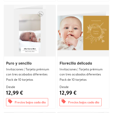
Puro y sencillo
Florecilla delicada
Invitaciones | Tarjeta prémium
Invitaciones | Tarjeta prémium
con tres acabados diferentes
con tres acabados diferentes
Pack de 10 tarjetas
Pack de 10 tarjetas
Desde
Desde
12,99 €
12,99 €
offers
offers
Precios bajos cada día
Precios bajos cada día