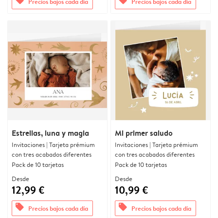
offers
offers
Precios bajos cada día
Precios bajos cada día
Estrellas, luna y magia
Mi primer saludo
Invitaciones | Tarjeta prémium
Invitaciones | Tarjeta prémium
con tres acabados diferentes
con tres acabados diferentes
Pack de 10 tarjetas
Pack de 10 tarjetas
Desde
Desde
12,99 €
10,99 €
offers
offers
Precios bajos cada día
Precios bajos cada día