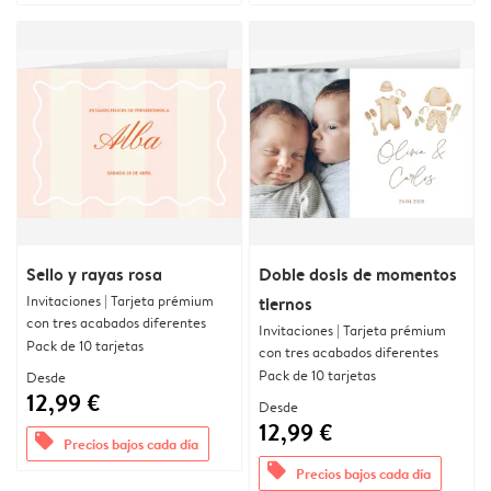
Sello y rayas rosa
Doble dosis de momentos
Invitaciones | Tarjeta prémium
tiernos
con tres acabados diferentes
Invitaciones | Tarjeta prémium
Pack de 10 tarjetas
con tres acabados diferentes
Pack de 10 tarjetas
Desde
12,99 €
Desde
12,99 €
offers
Precios bajos cada día
offers
Precios bajos cada día