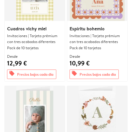
Cuadros vichy miel
Espíritu bohemio
Invitaciones | Tarjeta prémium
Invitaciones | Tarjeta prémium
con tres acabados diferentes
con tres acabados diferentes
Pack de 10 tarjetas
Pack de 10 tarjetas
Desde
Desde
12,99 €
10,99 €
offers
offers
Precios bajos cada día
Precios bajos cada día