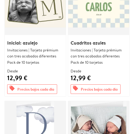
Inicial: azulejo
Cuadritos azules
Invitaciones | Tarjeta prémium
Invitaciones | Tarjeta prémium
con tres acabados diferentes
con tres acabados diferentes
Pack de 10 tarjetas
Pack de 10 tarjetas
Desde
Desde
12,99 €
12,99 €
offers
offers
Precios bajos cada día
Precios bajos cada día