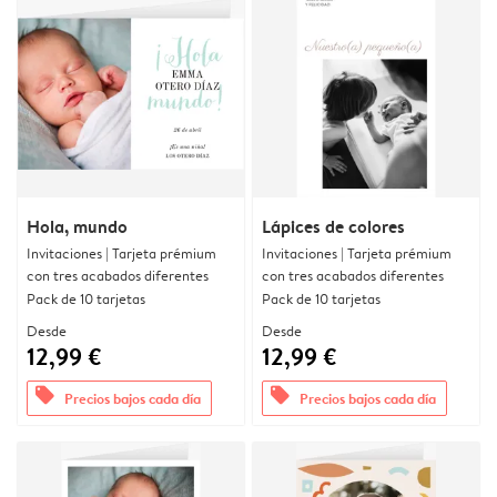
Hola, mundo
Lápices de colores
Invitaciones | Tarjeta prémium
Invitaciones | Tarjeta prémium
con tres acabados diferentes
con tres acabados diferentes
Pack de 10 tarjetas
Pack de 10 tarjetas
Desde
Desde
12,99 €
12,99 €
offers
offers
Precios bajos cada día
Precios bajos cada día