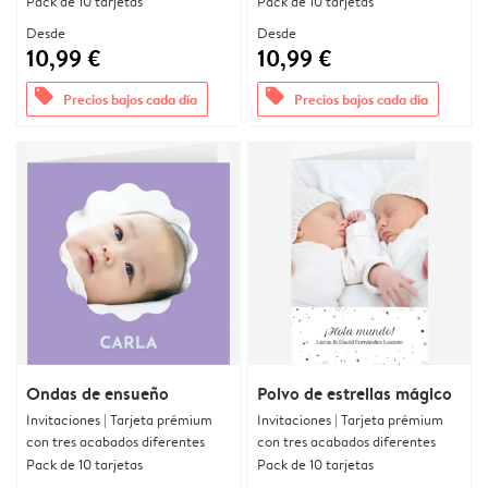
Pack de 10 tarjetas
Pack de 10 tarjetas
Desde
Desde
10,99 €
10,99 €
offers
offers
Precios bajos cada día
Precios bajos cada día
Ondas de ensueño
Polvo de estrellas mágico
Invitaciones | Tarjeta prémium
Invitaciones | Tarjeta prémium
con tres acabados diferentes
con tres acabados diferentes
Pack de 10 tarjetas
Pack de 10 tarjetas