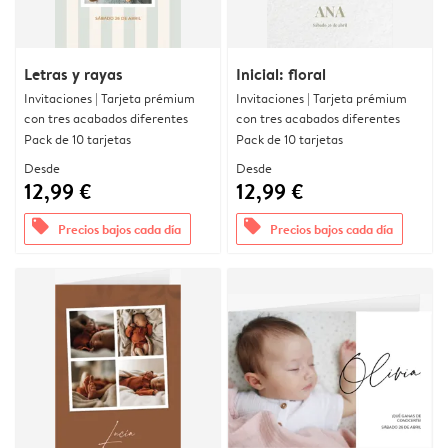
Letras y rayas
Inicial: floral
Invitaciones | Tarjeta prémium
Invitaciones | Tarjeta prémium
con tres acabados diferentes
con tres acabados diferentes
Pack de 10 tarjetas
Pack de 10 tarjetas
Desde
Desde
12,99 €
12,99 €
offers
offers
Precios bajos cada día
Precios bajos cada día