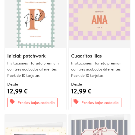
Inicial: patchwork
Cuadritos lilas
Invitaciones | Tarjeta prémium
Invitaciones | Tarjeta prémium
con tres acabados diferentes
con tres acabados diferentes
Pack de 10 tarjetas
Pack de 10 tarjetas
Desde
Desde
12,99 €
12,99 €
offers
offers
Precios bajos cada día
Precios bajos cada día