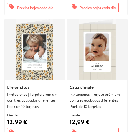
offers
offers
Precios bajos cada día
Precios bajos cada día
Limoncitos
Cruz simple
Invitaciones | Tarjeta prémium
Invitaciones | Tarjeta prémium
con tres acabados diferentes
con tres acabados diferentes
Pack de 10 tarjetas
Pack de 10 tarjetas
Desde
Desde
12,99 €
12,99 €