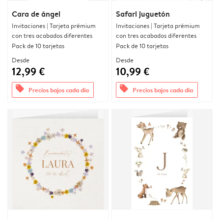
Cara de ángel
Safari juguetón
Invitaciones | Tarjeta prémium
Invitaciones | Tarjeta prémium
con tres acabados diferentes
con tres acabados diferentes
Pack de 10 tarjetas
Pack de 10 tarjetas
Desde
Desde
12,99 €
10,99 €
offers
offers
Precios bajos cada día
Precios bajos cada día