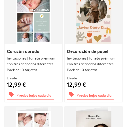
Corazón dorado
Decoración de papel
Invitaciones | Tarjeta prémium
Invitaciones | Tarjeta prémium
con tres acabados diferentes
con tres acabados diferentes
Pack de 10 tarjetas
Pack de 10 tarjetas
Desde
Desde
12,99 €
12,99 €
offers
offers
Precios bajos cada día
Precios bajos cada día