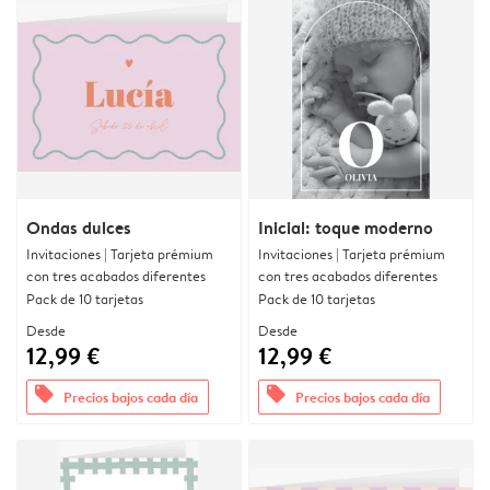
Ondas dulces
Inicial: toque moderno
Invitaciones | Tarjeta prémium
Invitaciones | Tarjeta prémium
con tres acabados diferentes
con tres acabados diferentes
Pack de 10 tarjetas
Pack de 10 tarjetas
Desde
Desde
12,99 €
12,99 €
offers
offers
Precios bajos cada día
Precios bajos cada día