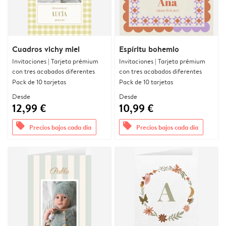
Cuadros vichy miel
Espíritu bohemio
Invitaciones | Tarjeta prémium
Invitaciones | Tarjeta prémium
con tres acabados diferentes
con tres acabados diferentes
Pack de 10 tarjetas
Pack de 10 tarjetas
Desde
Desde
12,99 €
10,99 €
offers
offers
Precios bajos cada día
Precios bajos cada día