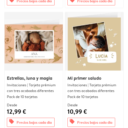
offers
offers
Precios bajos cada día
Precios bajos cada día
Estrellas, luna y magia
Mi primer saludo
Invitaciones | Tarjeta prémium
Invitaciones | Tarjeta prémium
con tres acabados diferentes
con tres acabados diferentes
Pack de 10 tarjetas
Pack de 10 tarjetas
Desde
Desde
12,99 €
10,99 €
offers
offers
Precios bajos cada día
Precios bajos cada día