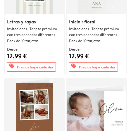
Letras y rayas
Inicial: floral
Invitaciones | Tarjeta prémium
Invitaciones | Tarjeta prémium
con tres acabados diferentes
con tres acabados diferentes
Pack de 10 tarjetas
Pack de 10 tarjetas
Desde
Desde
12,99 €
12,99 €
offers
offers
Precios bajos cada día
Precios bajos cada día