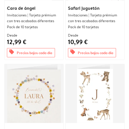
Cara de ángel
Safari juguetón
Invitaciones | Tarjeta prémium
Invitaciones | Tarjeta prémium
con tres acabados diferentes
con tres acabados diferentes
Pack de 10 tarjetas
Pack de 10 tarjetas
Desde
Desde
12,99 €
10,99 €
offers
offers
Precios bajos cada día
Precios bajos cada día