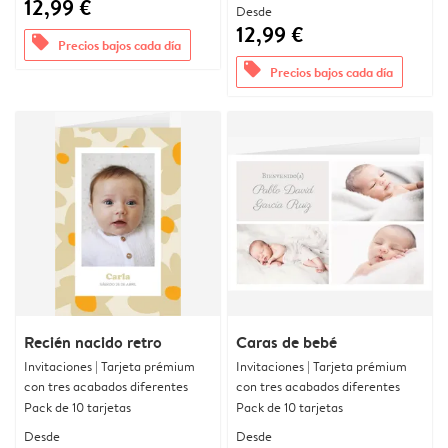
12,99 €
Desde
12,99 €
offers
Precios bajos cada día
offers
Precios bajos cada día
Recién nacido retro
Caras de bebé
Invitaciones | Tarjeta prémium
Invitaciones | Tarjeta prémium
con tres acabados diferentes
con tres acabados diferentes
Pack de 10 tarjetas
Pack de 10 tarjetas
Desde
Desde