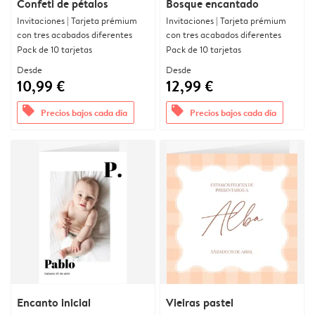
Confeti de pétalos
Bosque encantado
Invitaciones | Tarjeta prémium
Invitaciones | Tarjeta prémium
con tres acabados diferentes
con tres acabados diferentes
Pack de 10 tarjetas
Pack de 10 tarjetas
Desde
Desde
10,99 €
12,99 €
offers
offers
Precios bajos cada día
Precios bajos cada día
Encanto inicial
Vieiras pastel