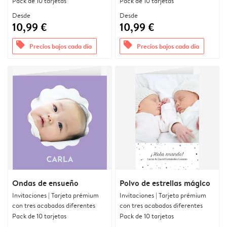
Pack de 10 tarjetas
Pack de 10 tarjetas
Desde
Desde
10,99 €
10,99 €
offers
offers
Precios bajos cada día
Precios bajos cada día
Ondas de ensueño
Polvo de estrellas mágico
Invitaciones | Tarjeta prémium
Invitaciones | Tarjeta prémium
con tres acabados diferentes
con tres acabados diferentes
Pack de 10 tarjetas
Pack de 10 tarjetas