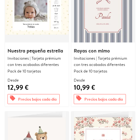
Nuestra pequeña estrella
Rayas con mimo
Invitaciones | Tarjeta prémium
Invitaciones | Tarjeta prémium
con tres acabados diferentes
con tres acabados diferentes
Pack de 10 tarjetas
Pack de 10 tarjetas
Desde
Desde
12,99 €
10,99 €
offers
offers
Precios bajos cada día
Precios bajos cada día