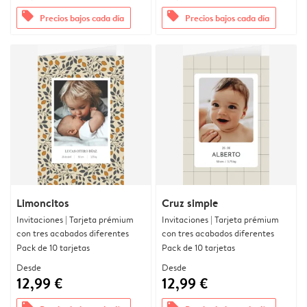
offers
offers
Precios bajos cada día
Precios bajos cada día
Limoncitos
Cruz simple
Invitaciones | Tarjeta prémium
Invitaciones | Tarjeta prémium
con tres acabados diferentes
con tres acabados diferentes
Pack de 10 tarjetas
Pack de 10 tarjetas
Desde
Desde
12,99 €
12,99 €