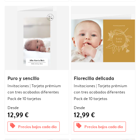
Puro y sencillo
Florecilla delicada
Invitaciones | Tarjeta prémium
Invitaciones | Tarjeta prémium
con tres acabados diferentes
con tres acabados diferentes
Pack de 10 tarjetas
Pack de 10 tarjetas
Desde
Desde
12,99 €
12,99 €
offers
offers
Precios bajos cada día
Precios bajos cada día