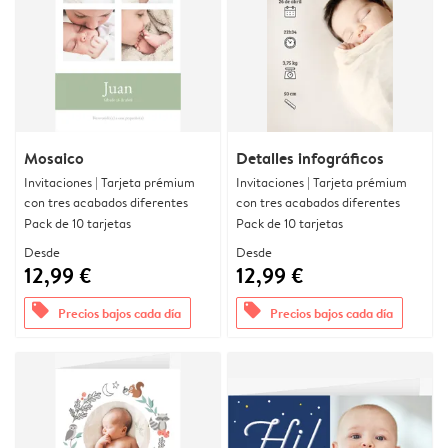
Mosaico
Detalles infográficos
Invitaciones | Tarjeta prémium
Invitaciones | Tarjeta prémium
con tres acabados diferentes
con tres acabados diferentes
Pack de 10 tarjetas
Pack de 10 tarjetas
Desde
Desde
12,99 €
12,99 €
offers
offers
Precios bajos cada día
Precios bajos cada día