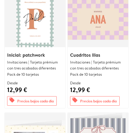
Inicial: patchwork
Cuadritos lilas
Invitaciones | Tarjeta prémium
Invitaciones | Tarjeta prémium
con tres acabados diferentes
con tres acabados diferentes
Pack de 10 tarjetas
Pack de 10 tarjetas
Desde
Desde
12,99 €
12,99 €
offers
offers
Precios bajos cada día
Precios bajos cada día