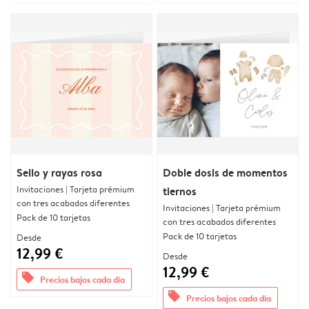
Sello y rayas rosa
Doble dosis de momentos
Invitaciones | Tarjeta prémium
tiernos
con tres acabados diferentes
Invitaciones | Tarjeta prémium
Pack de 10 tarjetas
con tres acabados diferentes
Pack de 10 tarjetas
Desde
12,99 €
Desde
12,99 €
offers
Precios bajos cada día
offers
Precios bajos cada día