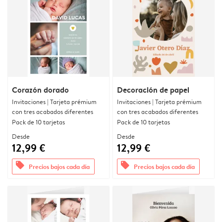
Corazón dorado
Decoración de papel
Invitaciones | Tarjeta prémium
Invitaciones | Tarjeta prémium
con tres acabados diferentes
con tres acabados diferentes
Pack de 10 tarjetas
Pack de 10 tarjetas
Desde
Desde
12,99 €
12,99 €
offers
offers
Precios bajos cada día
Precios bajos cada día