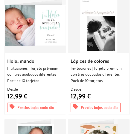
Hola, mundo
Lápices de colores
Invitaciones | Tarjeta prémium
Invitaciones | Tarjeta prémium
con tres acabados diferentes
con tres acabados diferentes
Pack de 10 tarjetas
Pack de 10 tarjetas
Desde
Desde
12,99 €
12,99 €
offers
offers
Precios bajos cada día
Precios bajos cada día