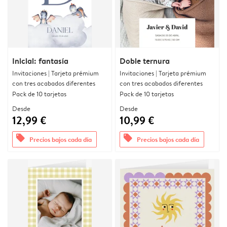
Inicial: fantasía
Doble ternura
Invitaciones | Tarjeta prémium
Invitaciones | Tarjeta prémium
con tres acabados diferentes
con tres acabados diferentes
Pack de 10 tarjetas
Pack de 10 tarjetas
Desde
Desde
12,99 €
10,99 €
offers
offers
Precios bajos cada día
Precios bajos cada día