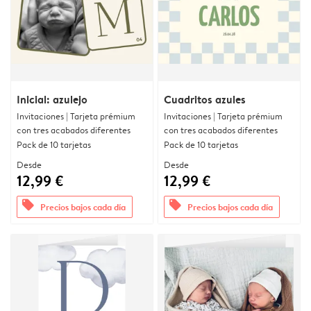
Inicial: azulejo
Cuadritos azules
Invitaciones | Tarjeta prémium
Invitaciones | Tarjeta prémium
con tres acabados diferentes
con tres acabados diferentes
Pack de 10 tarjetas
Pack de 10 tarjetas
Desde
Desde
12,99 €
12,99 €
offers
offers
Precios bajos cada día
Precios bajos cada día