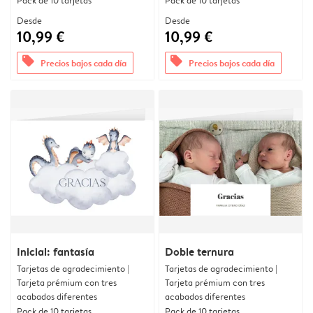
Pack de 10 tarjetas
Pack de 10 tarjetas
Desde
Desde
10,99 €
10,99 €
offers
offers
Precios bajos cada día
Precios bajos cada día
Inicial: fantasía
Doble ternura
Tarjetas de agradecimiento |
Tarjetas de agradecimiento |
Tarjeta prémium con tres
Tarjeta prémium con tres
acabados diferentes
acabados diferentes
Pack de 10 tarjetas
Pack de 10 tarjetas