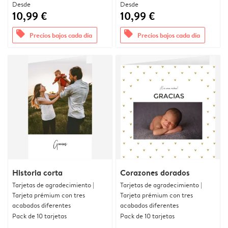
Desde
Desde
10,99 €
10,99 €
offers
offers
Precios bajos cada día
Precios bajos cada día
Historia corta
Corazones dorados
Tarjetas de agradecimiento |
Tarjetas de agradecimiento |
Tarjeta prémium con tres
Tarjeta prémium con tres
acabados diferentes
acabados diferentes
Pack de 10 tarjetas
Pack de 10 tarjetas