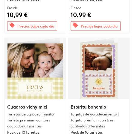
Desde
Desde
10,99 €
10,99 €
offers
offers
Precios bajos cada día
Precios bajos cada día
Cuadros vichy miel
Espíritu bohemio
Tarjetas de agradecimiento |
Tarjetas de agradecimiento |
Tarjeta prémium con tres
Tarjeta prémium con tres
acabados diferentes
acabados diferentes
Pack de 10 tarjetas
Pack de 10 tarjetas