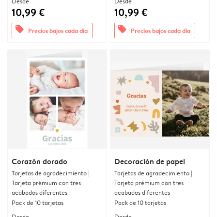
Desde
Desde
10,99 €
10,99 €
offers
offers
Precios bajos cada día
Precios bajos cada día
Corazón dorado
Decoración de papel
Tarjetas de agradecimiento |
Tarjetas de agradecimiento |
Tarjeta prémium con tres
Tarjeta prémium con tres
acabados diferentes
acabados diferentes
Pack de 10 tarjetas
Pack de 10 tarjetas
Desde
Desde