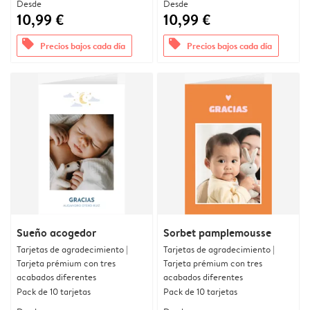
Desde
Desde
10,99 €
10,99 €
offers
offers
Precios bajos cada día
Precios bajos cada día
Sueño acogedor
Sorbet pamplemousse
Tarjetas de agradecimiento |
Tarjetas de agradecimiento |
Tarjeta prémium con tres
Tarjeta prémium con tres
acabados diferentes
acabados diferentes
Pack de 10 tarjetas
Pack de 10 tarjetas