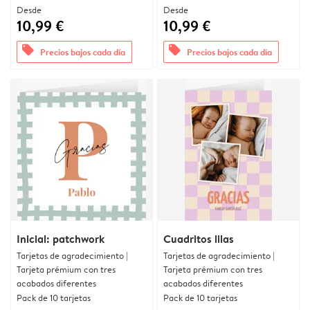
Desde
Desde
10,99 €
10,99 €
offers
offers
Precios bajos cada día
Precios bajos cada día
Inicial: patchwork
Cuadritos lilas
Tarjetas de agradecimiento |
Tarjetas de agradecimiento |
Tarjeta prémium con tres
Tarjeta prémium con tres
acabados diferentes
acabados diferentes
Pack de 10 tarjetas
Pack de 10 tarjetas