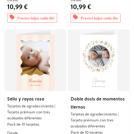
10,99 €
10,99 €
offers
offers
Precios bajos cada día
Precios bajos cada día
Sello y rayas rosa
Doble dosis de momentos
Tarjetas de agradecimiento |
tiernos
Tarjeta prémium con tres
Tarjetas de agradecimiento |
acabados diferentes
Tarjeta prémium con tres
Pack de 10 tarjetas
acabados diferentes
Pack de 10 tarjetas
Desde