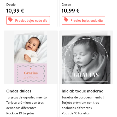
Desde
Desde
10,99 €
10,99 €
offers
offers
Precios bajos cada día
Precios bajos cada día
Ondas dulces
Inicial: toque moderno
Tarjetas de agradecimiento |
Tarjetas de agradecimiento |
Tarjeta prémium con tres
Tarjeta prémium con tres
acabados diferentes
acabados diferentes
Pack de 10 tarjetas
Pack de 10 tarjetas