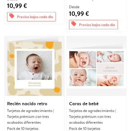
10,99 €
Desde
10,99 €
offers
Precios bajos cada día
offers
Precios bajos cada día
Recién nacido retro
Caras de bebé
Tarjetas de agradecimiento |
Tarjetas de agradecimiento |
Tarjeta prémium con tres
Tarjeta prémium con tres
acabados diferentes
acabados diferentes
Pack de 10 tarjetas
Pack de 10 tarjetas