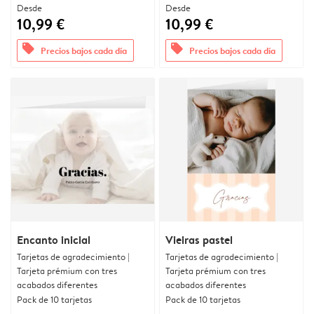
Desde
Desde
10,99 €
10,99 €
offers
offers
Precios bajos cada día
Precios bajos cada día
Encanto inicial
Vieiras pastel
Tarjetas de agradecimiento |
Tarjetas de agradecimiento |
Tarjeta prémium con tres
Tarjeta prémium con tres
acabados diferentes
acabados diferentes
Pack de 10 tarjetas
Pack de 10 tarjetas