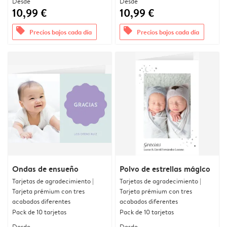
Desde
Desde
10,99 €
10,99 €
offers
offers
Precios bajos cada día
Precios bajos cada día
Ondas de ensueño
Polvo de estrellas mágico
Tarjetas de agradecimiento |
Tarjetas de agradecimiento |
Tarjeta prémium con tres
Tarjeta prémium con tres
acabados diferentes
acabados diferentes
Pack de 10 tarjetas
Pack de 10 tarjetas
Desde
Desde