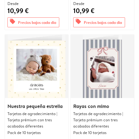
Desde
Desde
10,99 €
10,99 €
offers
offers
Precios bajos cada día
Precios bajos cada día
Nuestra pequeña estrella
Rayas con mimo
Tarjetas de agradecimiento |
Tarjetas de agradecimiento |
Tarjeta prémium con tres
Tarjeta prémium con tres
acabados diferentes
acabados diferentes
Pack de 10 tarjetas
Pack de 10 tarjetas