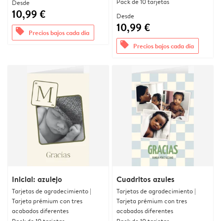
Pack de 10 tarjetas
Desde
10,99 €
Desde
10,99 €
offers
Precios bajos cada día
offers
Precios bajos cada día
Inicial: azulejo
Cuadritos azules
Tarjetas de agradecimiento |
Tarjetas de agradecimiento |
Tarjeta prémium con tres
Tarjeta prémium con tres
acabados diferentes
acabados diferentes