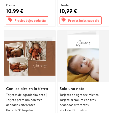
Desde
Desde
10,99 €
10,99 €
offers
offers
Precios bajos cada día
Precios bajos cada día
Con los pies en la tierra
Solo una nota
Tarjetas de agradecimiento |
Tarjetas de agradecimiento |
Tarjeta prémium con tres
Tarjeta prémium con tres
acabados diferentes
acabados diferentes
Pack de 10 tarjetas
Pack de 10 tarjetas