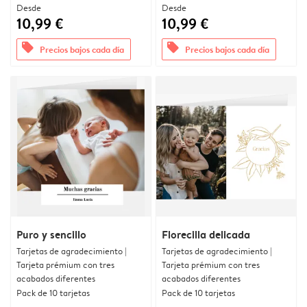
Desde
Desde
10,99 €
10,99 €
offers
offers
Precios bajos cada día
Precios bajos cada día
Puro y sencillo
Florecilla delicada
Tarjetas de agradecimiento |
Tarjetas de agradecimiento |
Tarjeta prémium con tres
Tarjeta prémium con tres
acabados diferentes
acabados diferentes
Pack de 10 tarjetas
Pack de 10 tarjetas