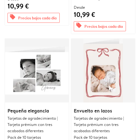
10,99 €
Desde
10,99 €
offers
Precios bajos cada día
offers
Precios bajos cada día
Pequeña elegancia
Envuelto en lazos
Tarjetas de agradecimiento |
Tarjetas de agradecimiento |
Tarjeta prémium con tres
Tarjeta prémium con tres
acabados diferentes
acabados diferentes
Pack de 10 tarjetas
Pack de 10 tarjetas