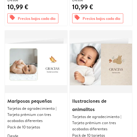
10,99 €
10,99 €
offers
offers
Precios bajos cada día
Precios bajos cada día
Mariposas pequeñas
Ilustraciones de
Tarjetas de agradecimiento |
animalitos
Tarjeta prémium con tres
Tarjetas de agradecimiento |
acabados diferentes
Tarjeta prémium con tres
Pack de 10 tarjetas
acabados diferentes
Pack de 10 tarjetas
Desde