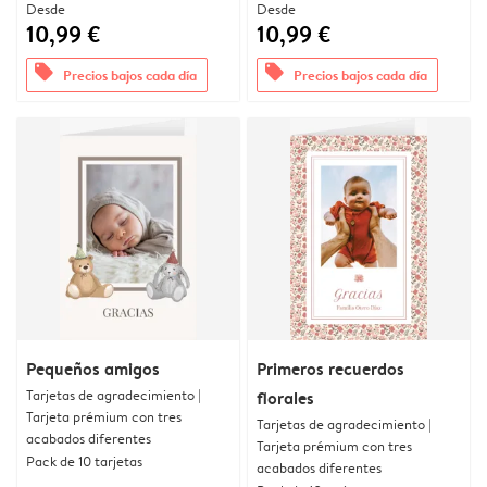
Desde
Desde
10,99 €
10,99 €
offers
offers
Precios bajos cada día
Precios bajos cada día
Pequeños amigos
Primeros recuerdos
Tarjetas de agradecimiento |
florales
Tarjeta prémium con tres
Tarjetas de agradecimiento |
acabados diferentes
Tarjeta prémium con tres
Pack de 10 tarjetas
acabados diferentes