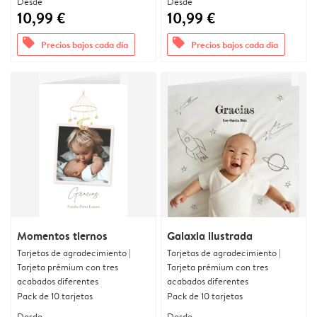
Desde
Desde
10,99 €
10,99 €
offers
offers
Precios bajos cada día
Precios bajos cada día
Momentos tiernos
Galaxia ilustrada
Tarjetas de agradecimiento |
Tarjetas de agradecimiento |
Tarjeta prémium con tres
Tarjeta prémium con tres
acabados diferentes
acabados diferentes
Pack de 10 tarjetas
Pack de 10 tarjetas
Desde
Desde