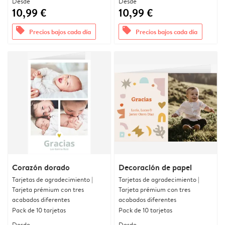
Desde
Desde
10,99 €
10,99 €
offers
offers
Precios bajos cada día
Precios bajos cada día
Corazón dorado
Decoración de papel
Tarjetas de agradecimiento |
Tarjetas de agradecimiento |
Tarjeta prémium con tres
Tarjeta prémium con tres
acabados diferentes
acabados diferentes
Pack de 10 tarjetas
Pack de 10 tarjetas
Desde
Desde