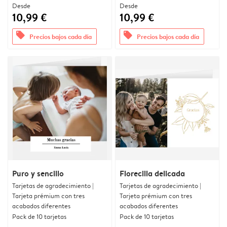
Desde
Desde
10,99 €
10,99 €
offers
offers
Precios bajos cada día
Precios bajos cada día
Puro y sencillo
Florecilla delicada
Tarjetas de agradecimiento |
Tarjetas de agradecimiento |
Tarjeta prémium con tres
Tarjeta prémium con tres
acabados diferentes
acabados diferentes
Pack de 10 tarjetas
Pack de 10 tarjetas