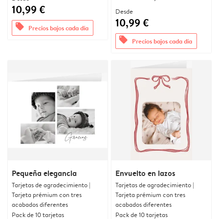
10,99 €
Desde
10,99 €
offers
Precios bajos cada día
offers
Precios bajos cada día
Pequeña elegancia
Envuelto en lazos
Tarjetas de agradecimiento |
Tarjetas de agradecimiento |
Tarjeta prémium con tres
Tarjeta prémium con tres
acabados diferentes
acabados diferentes
Pack de 10 tarjetas
Pack de 10 tarjetas