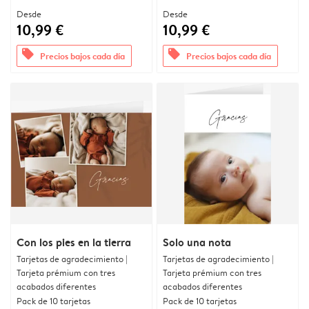
Desde
Desde
10,99 €
10,99 €
offers
offers
Precios bajos cada día
Precios bajos cada día
Con los pies en la tierra
Solo una nota
Tarjetas de agradecimiento |
Tarjetas de agradecimiento |
Tarjeta prémium con tres
Tarjeta prémium con tres
acabados diferentes
acabados diferentes
Pack de 10 tarjetas
Pack de 10 tarjetas