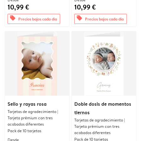
10,99 €
10,99 €
offers
offers
Precios bajos cada día
Precios bajos cada día
Sello y rayas rosa
Doble dosis de momentos
Tarjetas de agradecimiento |
tiernos
Tarjeta prémium con tres
Tarjetas de agradecimiento |
acabados diferentes
Tarjeta prémium con tres
Pack de 10 tarjetas
acabados diferentes
Pack de 10 tarjetas
Desde