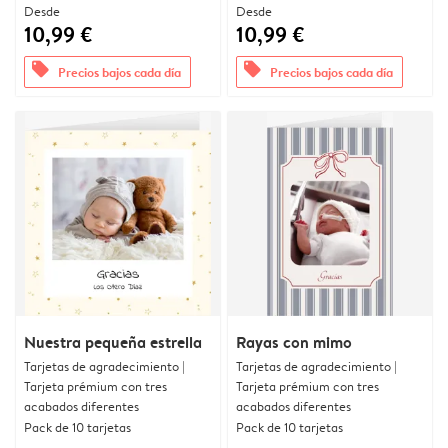
Desde
Desde
10,99 €
10,99 €
offers
offers
Precios bajos cada día
Precios bajos cada día
Nuestra pequeña estrella
Rayas con mimo
Tarjetas de agradecimiento |
Tarjetas de agradecimiento |
Tarjeta prémium con tres
Tarjeta prémium con tres
acabados diferentes
acabados diferentes
Pack de 10 tarjetas
Pack de 10 tarjetas