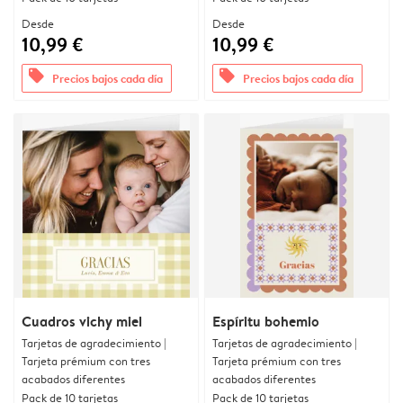
Desde
Desde
10,99 €
10,99 €
offers
offers
Precios bajos cada día
Precios bajos cada día
Cuadros vichy miel
Espíritu bohemio
Tarjetas de agradecimiento |
Tarjetas de agradecimiento |
Tarjeta prémium con tres
Tarjeta prémium con tres
acabados diferentes
acabados diferentes
Pack de 10 tarjetas
Pack de 10 tarjetas