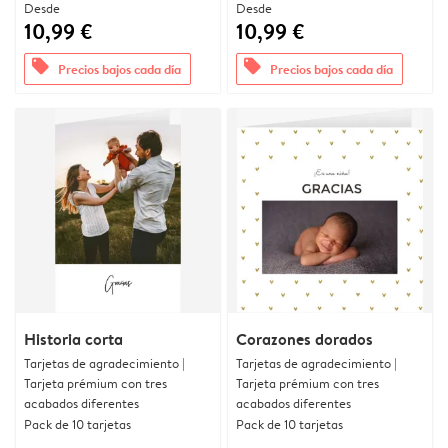
Desde
Desde
10,99 €
10,99 €
offers
offers
Precios bajos cada día
Precios bajos cada día
Historia corta
Corazones dorados
Tarjetas de agradecimiento |
Tarjetas de agradecimiento |
Tarjeta prémium con tres
Tarjeta prémium con tres
acabados diferentes
acabados diferentes
Pack de 10 tarjetas
Pack de 10 tarjetas