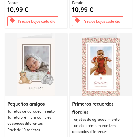
Desde
Desde
10,99 €
10,99 €
offers
offers
Precios bajos cada día
Precios bajos cada día
Pequeños amigos
Primeros recuerdos
Tarjetas de agradecimiento |
florales
Tarjeta prémium con tres
Tarjetas de agradecimiento |
acabados diferentes
Tarjeta prémium con tres
Pack de 10 tarjetas
acabados diferentes