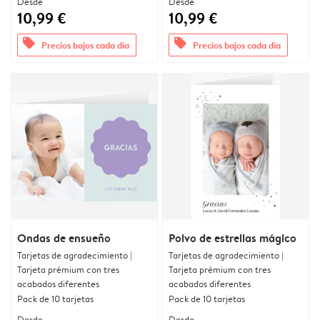
Desde
Desde
10,99 €
10,99 €
offers
offers
Precios bajos cada día
Precios bajos cada día
Ondas de ensueño
Polvo de estrellas mágico
Tarjetas de agradecimiento |
Tarjetas de agradecimiento |
Tarjeta prémium con tres
Tarjeta prémium con tres
acabados diferentes
acabados diferentes
Pack de 10 tarjetas
Pack de 10 tarjetas
Desde
Desde