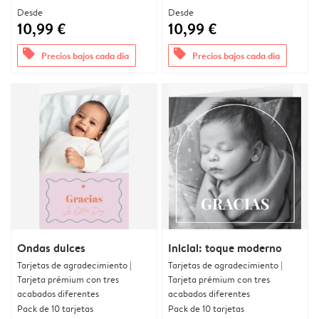
Desde
Desde
10,99 €
10,99 €
offers
offers
Precios bajos cada día
Precios bajos cada día
Ondas dulces
Inicial: toque moderno
Tarjetas de agradecimiento |
Tarjetas de agradecimiento |
Tarjeta prémium con tres
Tarjeta prémium con tres
acabados diferentes
acabados diferentes
Pack de 10 tarjetas
Pack de 10 tarjetas