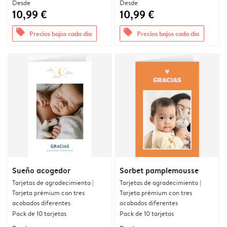
Desde
Desde
10,99 €
10,99 €
offers
offers
Precios bajos cada día
Precios bajos cada día
Sueño acogedor
Sorbet pamplemousse
Tarjetas de agradecimiento |
Tarjetas de agradecimiento |
Tarjeta prémium con tres
Tarjeta prémium con tres
acabados diferentes
acabados diferentes
Pack de 10 tarjetas
Pack de 10 tarjetas