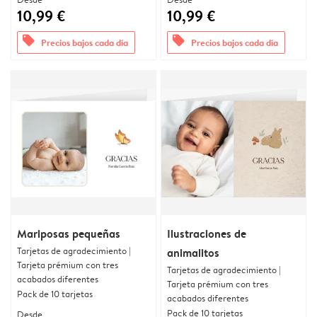
10,99 €
10,99 €
offers
offers
Precios bajos cada día
Precios bajos cada día
Mariposas pequeñas
Ilustraciones de
Tarjetas de agradecimiento |
animalitos
Tarjeta prémium con tres
Tarjetas de agradecimiento |
acabados diferentes
Tarjeta prémium con tres
Pack de 10 tarjetas
acabados diferentes
Pack de 10 tarjetas
Desde