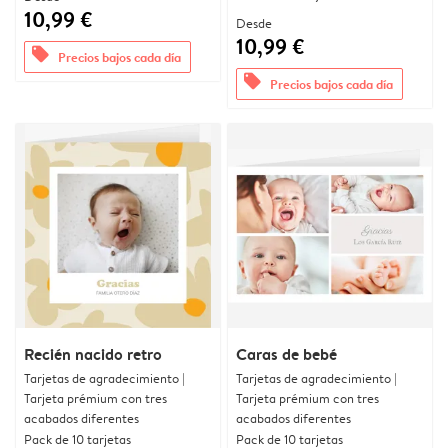
10,99 €
Desde
10,99 €
offers
Precios bajos cada día
offers
Precios bajos cada día
Recién nacido retro
Caras de bebé
Tarjetas de agradecimiento |
Tarjetas de agradecimiento |
Tarjeta prémium con tres
Tarjeta prémium con tres
acabados diferentes
acabados diferentes
Pack de 10 tarjetas
Pack de 10 tarjetas