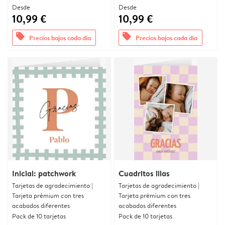
Desde
Desde
10,99 €
10,99 €
offers
offers
Precios bajos cada día
Precios bajos cada día
Inicial: patchwork
Cuadritos lilas
Tarjetas de agradecimiento |
Tarjetas de agradecimiento |
Tarjeta prémium con tres
Tarjeta prémium con tres
acabados diferentes
acabados diferentes
Pack de 10 tarjetas
Pack de 10 tarjetas