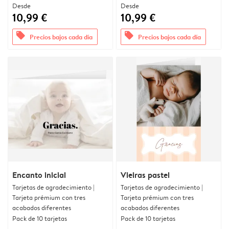
Desde
Desde
10,99 €
10,99 €
offers
offers
Precios bajos cada día
Precios bajos cada día
Encanto inicial
Vieiras pastel
Tarjetas de agradecimiento |
Tarjetas de agradecimiento |
Tarjeta prémium con tres
Tarjeta prémium con tres
acabados diferentes
acabados diferentes
Pack de 10 tarjetas
Pack de 10 tarjetas