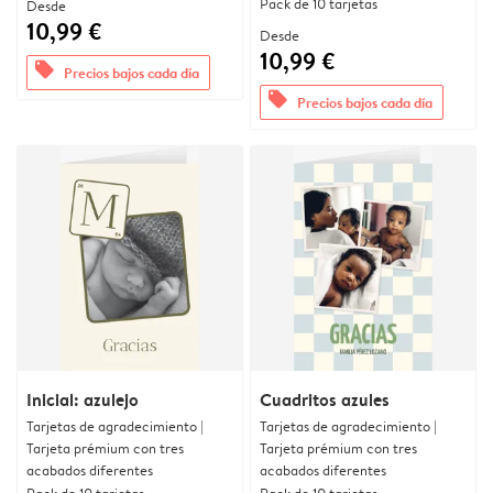
Pack de 10 tarjetas
Desde
10,99 €
Desde
10,99 €
offers
Precios bajos cada día
offers
Precios bajos cada día
Inicial: azulejo
Cuadritos azules
Tarjetas de agradecimiento |
Tarjetas de agradecimiento |
Tarjeta prémium con tres
Tarjeta prémium con tres
acabados diferentes
acabados diferentes