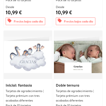
Pack de 10 tarjetas
Pack de 10 tarjetas
Desde
Desde
10,99 €
10,99 €
offers
offers
Precios bajos cada día
Precios bajos cada día
Inicial: fantasía
Doble ternura
Tarjetas de agradecimiento |
Tarjetas de agradecimiento |
Tarjeta prémium con tres
Tarjeta prémium con tres
acabados diferentes
acabados diferentes
Pack de 10 tarjetas
Pack de 10 tarjetas