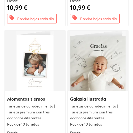
Desde
Desde
10,99 €
10,99 €
offers
offers
Precios bajos cada día
Precios bajos cada día
Momentos tiernos
Galaxia ilustrada
Tarjetas de agradecimiento |
Tarjetas de agradecimiento |
Tarjeta prémium con tres
Tarjeta prémium con tres
acabados diferentes
acabados diferentes
Pack de 10 tarjetas
Pack de 10 tarjetas
Desde
Desde