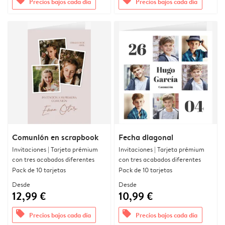
offers
offers
Precios bajos cada día
Precios bajos cada día
Comunión en scrapbook
Fecha diagonal
Invitaciones | Tarjeta prémium
Invitaciones | Tarjeta prémium
con tres acabados diferentes
con tres acabados diferentes
Pack de 10 tarjetas
Pack de 10 tarjetas
Desde
Desde
12,99 €
10,99 €
offers
offers
Precios bajos cada día
Precios bajos cada día