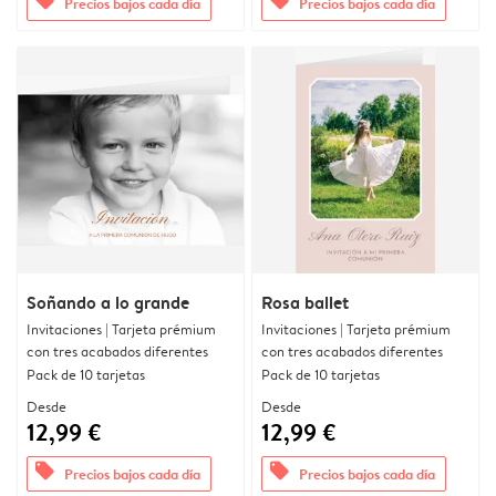
offers
offers
Precios bajos cada día
Precios bajos cada día
Soñando a lo grande
Rosa ballet
Invitaciones | Tarjeta prémium
Invitaciones | Tarjeta prémium
con tres acabados diferentes
con tres acabados diferentes
Pack de 10 tarjetas
Pack de 10 tarjetas
Desde
Desde
12,99 €
12,99 €
offers
offers
Precios bajos cada día
Precios bajos cada día