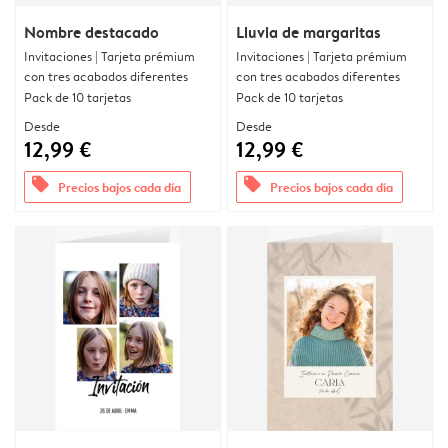
Nombre destacado
Lluvia de margaritas
Invitaciones | Tarjeta prémium
Invitaciones | Tarjeta prémium
con tres acabados diferentes
con tres acabados diferentes
Pack de 10 tarjetas
Pack de 10 tarjetas
Desde
Desde
12,99 €
12,99 €
offers
offers
Precios bajos cada día
Precios bajos cada día