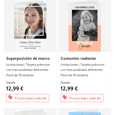
Superposición de marco
Comunión radiante
Invitaciones | Tarjeta prémium
Invitaciones | Tarjeta prémium
con tres acabados diferentes
con tres acabados diferentes
Pack de 10 tarjetas
Pack de 10 tarjetas
Desde
Desde
12,99 €
12,99 €
offers
offers
Precios bajos cada día
Precios bajos cada día