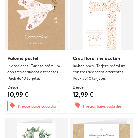
Paloma pastel
Cruz floral melocotón
Invitaciones | Tarjeta prémium
Invitaciones | Tarjeta prémium
con tres acabados diferentes
con tres acabados diferentes
Pack de 10 tarjetas
Pack de 10 tarjetas
Desde
Desde
10,99 €
12,99 €
offers
offers
Precios bajos cada día
Precios bajos cada día