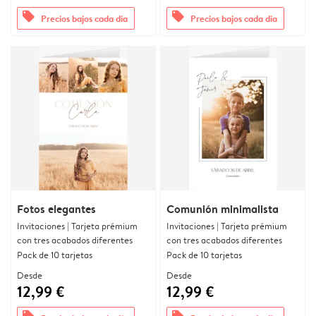
offers
offers
Precios bajos cada día
Precios bajos cada día
Fotos elegantes
Comunión minimalista
Invitaciones | Tarjeta prémium
Invitaciones | Tarjeta prémium
con tres acabados diferentes
con tres acabados diferentes
Pack de 10 tarjetas
Pack de 10 tarjetas
Desde
Desde
12,99 €
12,99 €