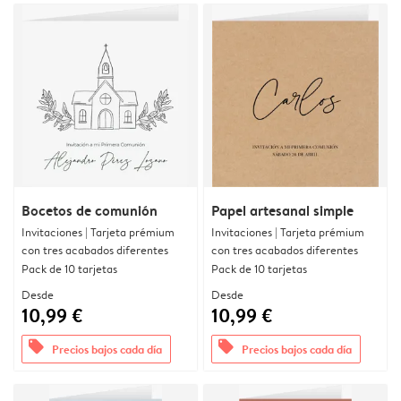
Bocetos de comunión
Papel artesanal simple
Invitaciones | Tarjeta prémium
Invitaciones | Tarjeta prémium
con tres acabados diferentes
con tres acabados diferentes
Pack de 10 tarjetas
Pack de 10 tarjetas
Desde
Desde
10,99 €
10,99 €
offers
offers
Precios bajos cada día
Precios bajos cada día