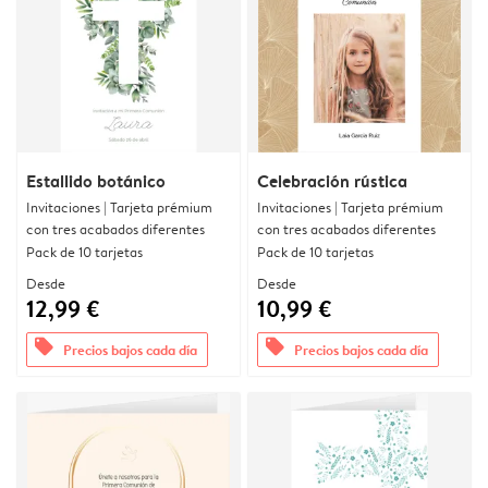
Estallido botánico
Celebración rústica
Invitaciones | Tarjeta prémium
Invitaciones | Tarjeta prémium
con tres acabados diferentes
con tres acabados diferentes
Pack de 10 tarjetas
Pack de 10 tarjetas
Desde
Desde
12,99 €
10,99 €
offers
offers
Precios bajos cada día
Precios bajos cada día