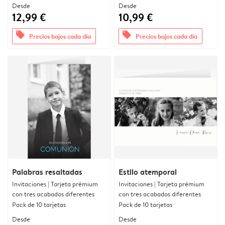
Desde
Desde
12,99 €
10,99 €
offers
offers
Precios bajos cada día
Precios bajos cada día
Palabras resaltadas
Estilo atemporal
Invitaciones | Tarjeta prémium
Invitaciones | Tarjeta prémium
con tres acabados diferentes
con tres acabados diferentes
Pack de 10 tarjetas
Pack de 10 tarjetas
Desde
Desde