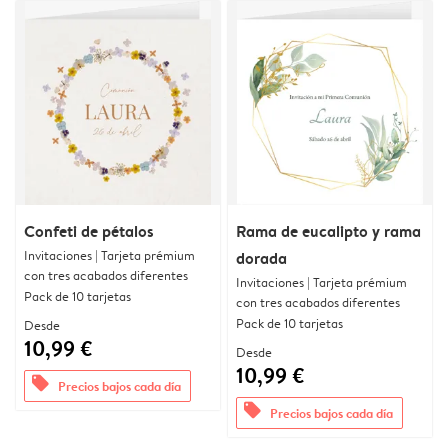
Confeti de pétalos
Rama de eucalipto y rama
Invitaciones | Tarjeta prémium
dorada
con tres acabados diferentes
Invitaciones | Tarjeta prémium
Pack de 10 tarjetas
con tres acabados diferentes
Pack de 10 tarjetas
Desde
10,99 €
Desde
10,99 €
offers
Precios bajos cada día
offers
Precios bajos cada día