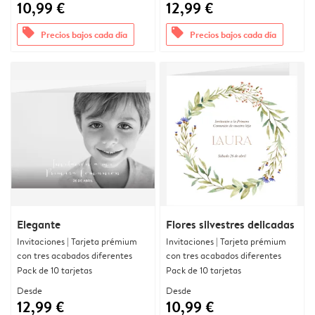
10,99 €
12,99 €
offers
offers
Precios bajos cada día
Precios bajos cada día
Elegante
Flores silvestres delicadas
Invitaciones | Tarjeta prémium
Invitaciones | Tarjeta prémium
con tres acabados diferentes
con tres acabados diferentes
Pack de 10 tarjetas
Pack de 10 tarjetas
Desde
Desde
12,99 €
10,99 €