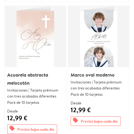
Acuarela abstracta
Marco oval moderno
Invitaciones | Tarjeta prémium
melocotón
con tres acabados diferentes
Invitaciones | Tarjeta prémium
Pack de 10 tarjetas
con tres acabados diferentes
Pack de 10 tarjetas
Desde
12,99 €
Desde
12,99 €
offers
Precios bajos cada día
offers
Precios bajos cada día