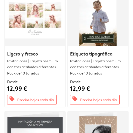
Ligero y fresco
Etiqueta tipográfica
Invitaciones | Tarjeta prémium
Invitaciones | Tarjeta prémium
con tres acabados diferentes
con tres acabados diferentes
Pack de 10 tarjetas
Pack de 10 tarjetas
Desde
Desde
12,99 €
12,99 €
offers
offers
Precios bajos cada día
Precios bajos cada día