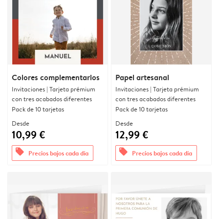
Colores complementarios
Papel artesanal
Invitaciones | Tarjeta prémium
Invitaciones | Tarjeta prémium
con tres acabados diferentes
con tres acabados diferentes
Pack de 10 tarjetas
Pack de 10 tarjetas
Desde
Desde
10,99 €
12,99 €
offers
offers
Precios bajos cada día
Precios bajos cada día