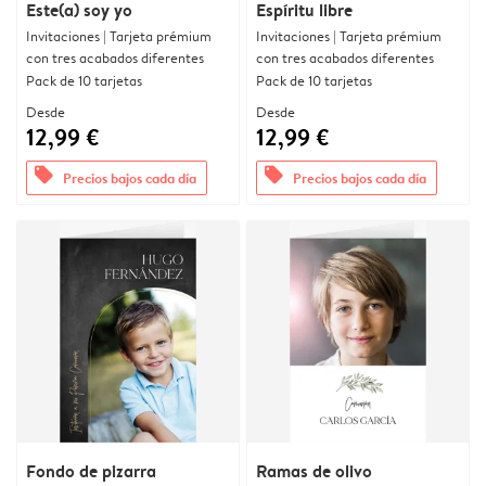
Este(a) soy yo
Espíritu libre
Invitaciones | Tarjeta prémium
Invitaciones | Tarjeta prémium
con tres acabados diferentes
con tres acabados diferentes
Pack de 10 tarjetas
Pack de 10 tarjetas
Desde
Desde
12,99 €
12,99 €
offers
offers
Precios bajos cada día
Precios bajos cada día
Fondo de pizarra
Ramas de olivo