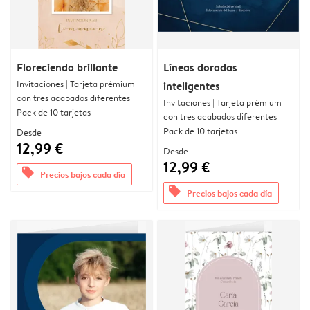
Floreciendo brillante
Líneas doradas
Invitaciones | Tarjeta prémium
inteligentes
con tres acabados diferentes
Invitaciones | Tarjeta prémium
Pack de 10 tarjetas
con tres acabados diferentes
Pack de 10 tarjetas
Desde
12,99 €
Desde
12,99 €
offers
Precios bajos cada día
offers
Precios bajos cada día