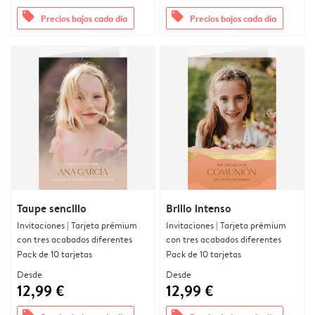
offers
offers
Precios bajos cada día
Precios bajos cada día
Taupe sencillo
Brillo intenso
Invitaciones | Tarjeta prémium
Invitaciones | Tarjeta prémium
con tres acabados diferentes
con tres acabados diferentes
Pack de 10 tarjetas
Pack de 10 tarjetas
Desde
Desde
12,99 €
12,99 €