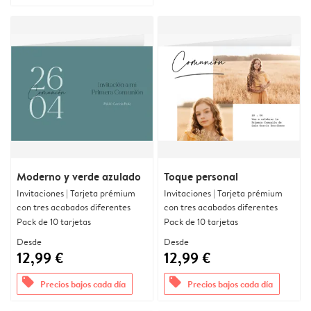
Moderno y verde azulado
Toque personal
Invitaciones | Tarjeta prémium
Invitaciones | Tarjeta prémium
con tres acabados diferentes
con tres acabados diferentes
Pack de 10 tarjetas
Pack de 10 tarjetas
Desde
Desde
12,99 €
12,99 €
offers
offers
Precios bajos cada día
Precios bajos cada día