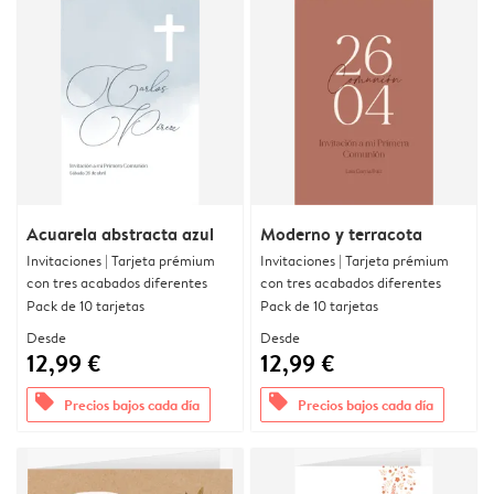
Acuarela abstracta azul
Moderno y terracota
Invitaciones | Tarjeta prémium
Invitaciones | Tarjeta prémium
con tres acabados diferentes
con tres acabados diferentes
Pack de 10 tarjetas
Pack de 10 tarjetas
Desde
Desde
12,99 €
12,99 €
offers
offers
Precios bajos cada día
Precios bajos cada día