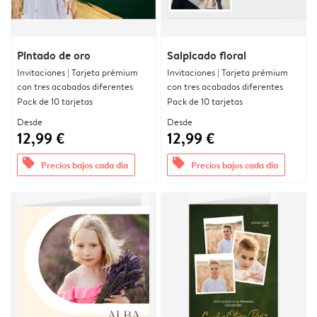
Pintado de oro
Salpicado floral
Invitaciones | Tarjeta prémium
Invitaciones | Tarjeta prémium
con tres acabados diferentes
con tres acabados diferentes
Pack de 10 tarjetas
Pack de 10 tarjetas
Desde
Desde
12,99 €
12,99 €
offers
offers
Precios bajos cada día
Precios bajos cada día