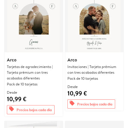
Arco
Arco
Tarjetas de agradecimiento |
Invitaciones | Tarjeta prémium
Tarjeta prémium con tres
con tres acabados diferentes
acabados diferentes
Pack de 10 tarjetas
Pack de 10 tarjetas
Desde
10,99 €
Desde
10,99 €
offers
Precios bajos cada día
offers
Precios bajos cada día