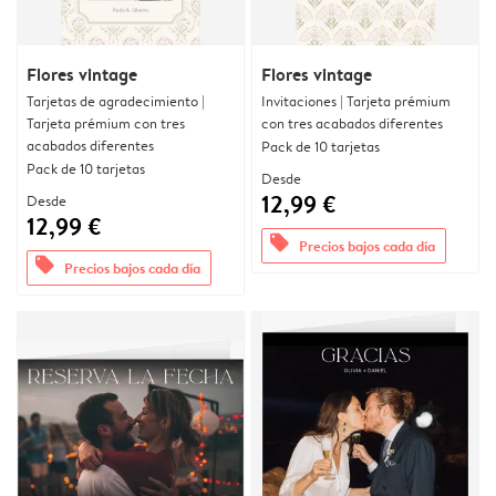
Flores vintage
Flores vintage
Tarjetas de agradecimiento |
Invitaciones | Tarjeta prémium
Tarjeta prémium con tres
con tres acabados diferentes
acabados diferentes
Pack de 10 tarjetas
Pack de 10 tarjetas
Desde
12,99 €
Desde
12,99 €
offers
Precios bajos cada día
offers
Precios bajos cada día