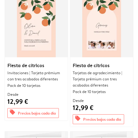
Fiesta de cítricos
Fiesta de cítricos
Invitaciones | Tarjeta prémium
Tarjetas de agradecimiento |
con tres acabados diferentes
Tarjeta prémium con tres
acabados diferentes
Pack de 10 tarjetas
Pack de 10 tarjetas
Desde
12,99 €
Desde
12,99 €
offers
Precios bajos cada día
offers
Precios bajos cada día