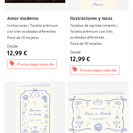
Amor moderno
Ilustraciones y lazos
Invitaciones | Tarjeta prémium
Tarjetas de agradecimiento |
con tres acabados diferentes
Tarjeta prémium con tres
acabados diferentes
Pack de 10 tarjetas
Pack de 10 tarjetas
Desde
12,99 €
Desde
12,99 €
offers
Precios bajos cada día
offers
Precios bajos cada día