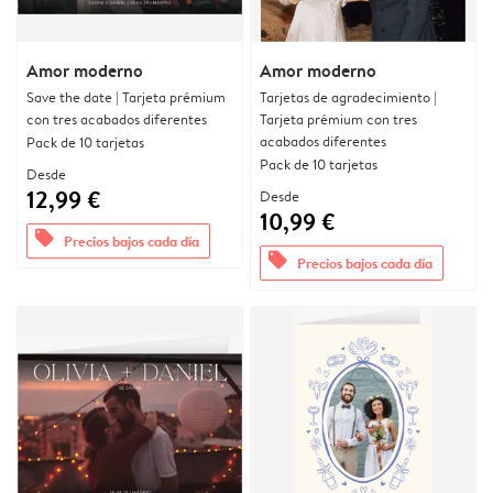
Amor moderno
Amor moderno
Save the date | Tarjeta prémium
Tarjetas de agradecimiento |
con tres acabados diferentes
Tarjeta prémium con tres
acabados diferentes
Pack de 10 tarjetas
Pack de 10 tarjetas
Desde
12,99 €
Desde
10,99 €
offers
Precios bajos cada día
offers
Precios bajos cada día