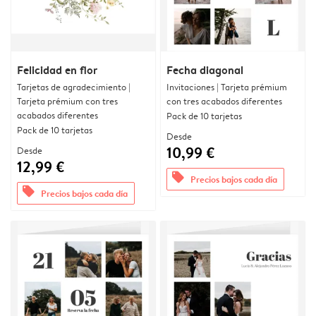
Felicidad en flor
Fecha diagonal
Tarjetas de agradecimiento |
Invitaciones | Tarjeta prémium
Tarjeta prémium con tres
con tres acabados diferentes
acabados diferentes
Pack de 10 tarjetas
Pack de 10 tarjetas
Desde
10,99 €
Desde
12,99 €
offers
Precios bajos cada día
offers
Precios bajos cada día