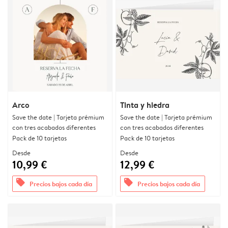
Arco
Tinta y hiedra
Save the date | Tarjeta prémium
Save the date | Tarjeta prémium
con tres acabados diferentes
con tres acabados diferentes
Pack de 10 tarjetas
Pack de 10 tarjetas
Desde
Desde
10,99 €
12,99 €
offers
offers
Precios bajos cada día
Precios bajos cada día