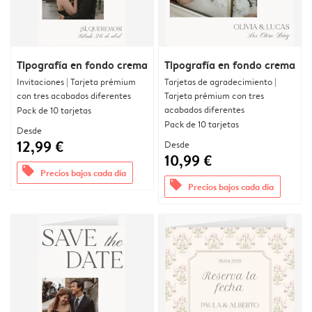
Tipografía en fondo crema
Tipografía en fondo crema
Invitaciones | Tarjeta prémium
Tarjetas de agradecimiento |
con tres acabados diferentes
Tarjeta prémium con tres
acabados diferentes
Pack de 10 tarjetas
Pack de 10 tarjetas
Desde
12,99 €
Desde
10,99 €
offers
Precios bajos cada día
offers
Precios bajos cada día