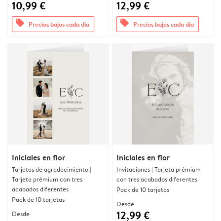
10,99 €
12,99 €
offers
offers
Precios bajos cada día
Precios bajos cada día
Iniciales en flor
Iniciales en flor
Tarjetas de agradecimiento |
Invitaciones | Tarjeta prémium
Tarjeta prémium con tres
con tres acabados diferentes
acabados diferentes
Pack de 10 tarjetas
Pack de 10 tarjetas
Desde
12,99 €
Desde