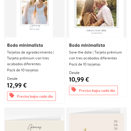
Boda minimalista
Boda minimalista
Tarjetas de agradecimiento |
Save the date | Tarjeta prémium
Tarjeta prémium con tres
con tres acabados diferentes
acabados diferentes
Pack de 10 tarjetas
Pack de 10 tarjetas
Desde
10,99 €
Desde
12,99 €
offers
Precios bajos cada día
offers
Precios bajos cada día