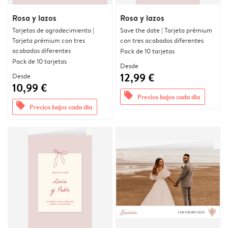
Rosa y lazos
Rosa y lazos
Tarjetas de agradecimiento |
Save the date | Tarjeta prémium
Tarjeta prémium con tres
con tres acabados diferentes
acabados diferentes
Pack de 10 tarjetas
Pack de 10 tarjetas
Desde
12,99 €
Desde
10,99 €
offers
Precios bajos cada día
offers
Precios bajos cada día