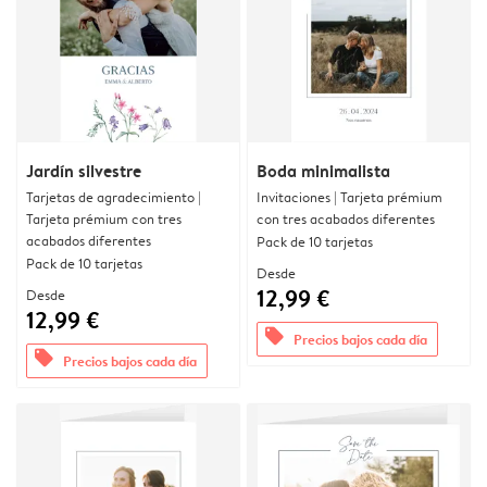
Jardín silvestre
Boda minimalista
Tarjetas de agradecimiento |
Invitaciones | Tarjeta prémium
Tarjeta prémium con tres
con tres acabados diferentes
acabados diferentes
Pack de 10 tarjetas
Pack de 10 tarjetas
Desde
12,99 €
Desde
12,99 €
offers
Precios bajos cada día
offers
Precios bajos cada día