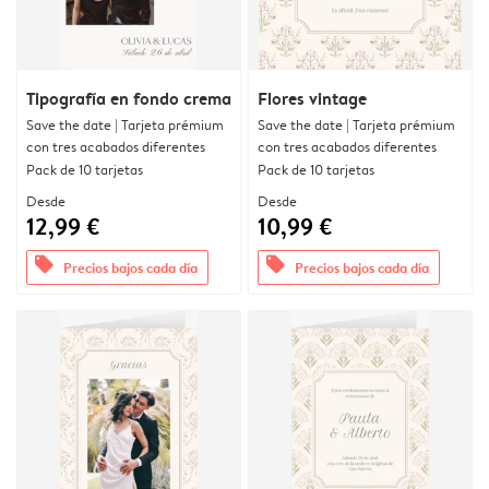
Tipografía en fondo crema
Flores vintage
Save the date | Tarjeta prémium
Save the date | Tarjeta prémium
con tres acabados diferentes
con tres acabados diferentes
Pack de 10 tarjetas
Pack de 10 tarjetas
Desde
Desde
12,99 €
10,99 €
offers
offers
Precios bajos cada día
Precios bajos cada día