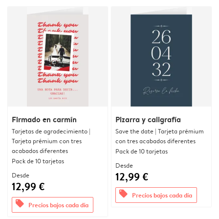
Firmado en carmín
Pizarra y caligrafía
Tarjetas de agradecimiento |
Save the date | Tarjeta prémium
Tarjeta prémium con tres
con tres acabados diferentes
acabados diferentes
Pack de 10 tarjetas
Pack de 10 tarjetas
Desde
12,99 €
Desde
12,99 €
offers
Precios bajos cada día
offers
Precios bajos cada día