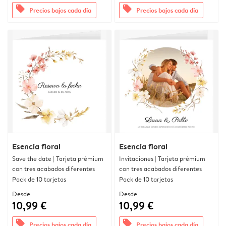
offers
offers
Precios bajos cada día
Precios bajos cada día
Esencia floral
Esencia floral
Save the date | Tarjeta prémium
Invitaciones | Tarjeta prémium
con tres acabados diferentes
con tres acabados diferentes
Pack de 10 tarjetas
Pack de 10 tarjetas
Desde
Desde
10,99 €
10,99 €
offers
offers
Precios bajos cada día
Precios bajos cada día