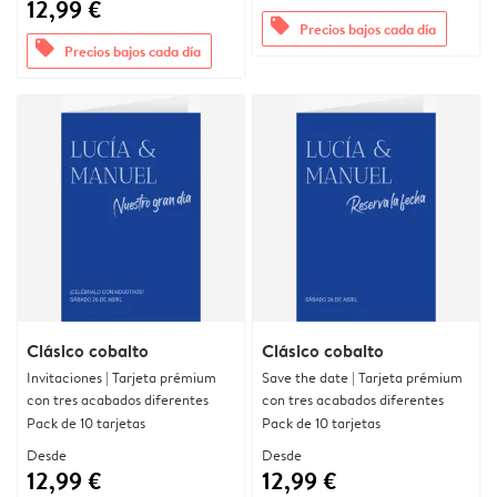
12,99 €
offers
Precios bajos cada día
offers
Precios bajos cada día
Clásico cobalto
Clásico cobalto
Invitaciones | Tarjeta prémium
Save the date | Tarjeta prémium
con tres acabados diferentes
con tres acabados diferentes
Pack de 10 tarjetas
Pack de 10 tarjetas
Desde
Desde
12,99 €
12,99 €