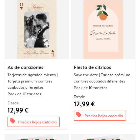
As de corazones
Fiesta de cítricos
Tarjetas de agradecimiento |
Save the date | Tarjeta prémium
Tarjeta prémium con tres
con tres acabados diferentes
acabados diferentes
Pack de 10 tarjetas
Pack de 10 tarjetas
Desde
12,99 €
Desde
12,99 €
offers
Precios bajos cada día
offers
Precios bajos cada día