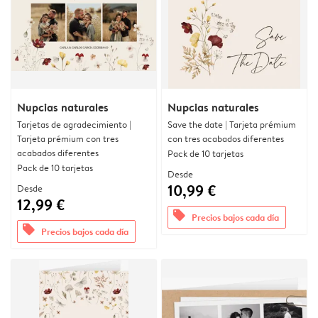
Nupcias naturales
Nupcias naturales
Tarjetas de agradecimiento |
Save the date | Tarjeta prémium
Tarjeta prémium con tres
con tres acabados diferentes
acabados diferentes
Pack de 10 tarjetas
Pack de 10 tarjetas
Desde
10,99 €
Desde
12,99 €
offers
Precios bajos cada día
offers
Precios bajos cada día