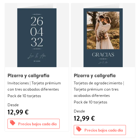
Pizarra y caligrafía
Pizarra y caligrafía
Invitaciones | Tarjeta prémium
Tarjetas de agradecimiento |
con tres acabados diferentes
Tarjeta prémium con tres
acabados diferentes
Pack de 10 tarjetas
Pack de 10 tarjetas
Desde
12,99 €
Desde
12,99 €
offers
Precios bajos cada día
offers
Precios bajos cada día