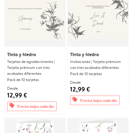
Tinta y hiedra
Tinta y hiedra
Tarjetas de agradecimiento |
Invitaciones | Tarjeta prémium
Tarjeta prémium con tres
con tres acabados diferentes
acabados diferentes
Pack de 10 tarjetas
Pack de 10 tarjetas
Desde
12,99 €
Desde
12,99 €
offers
Precios bajos cada día
offers
Precios bajos cada día