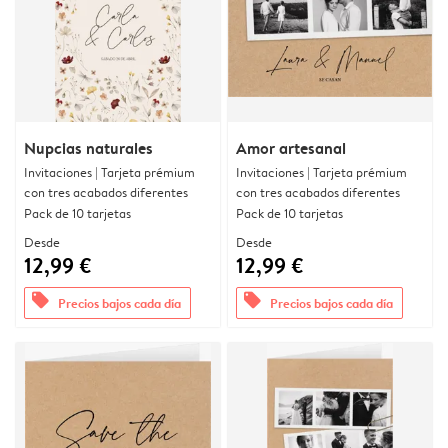
Nupcias naturales
Amor artesanal
Invitaciones | Tarjeta prémium
Invitaciones | Tarjeta prémium
con tres acabados diferentes
con tres acabados diferentes
Pack de 10 tarjetas
Pack de 10 tarjetas
Desde
Desde
12,99 €
12,99 €
offers
offers
Precios bajos cada día
Precios bajos cada día