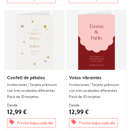
Confeti de pétalos
Votos vibrantes
Invitaciones | Tarjeta prémium
Invitaciones | Tarjeta prémium
con tres acabados diferentes
con tres acabados diferentes
Pack de 10 tarjetas
Pack de 10 tarjetas
Desde
Desde
12,99 €
12,99 €
offers
offers
Precios bajos cada día
Precios bajos cada día