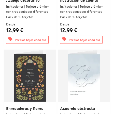
Azulejo decorativo
Ilustración de cuento
Invitaciones | Tarjeta prémium
Invitaciones | Tarjeta prémium
con tres acabados diferentes
con tres acabados diferentes
Pack de 10 tarjetas
Pack de 10 tarjetas
Desde
Desde
12,99 €
12,99 €
offers
offers
Precios bajos cada día
Precios bajos cada día
Enredaderas y flores
Acuarela abstracta