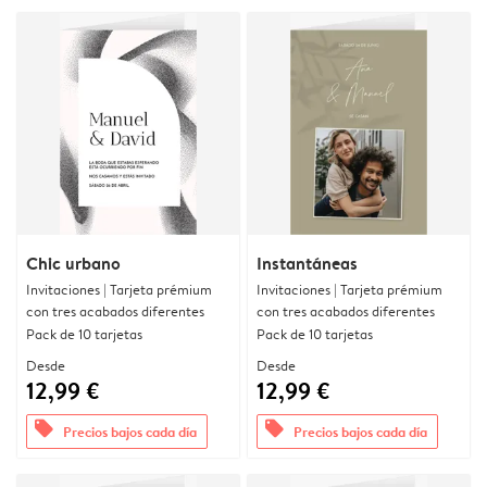
Chic urbano
Instantáneas
Invitaciones | Tarjeta prémium
Invitaciones | Tarjeta prémium
con tres acabados diferentes
con tres acabados diferentes
Pack de 10 tarjetas
Pack de 10 tarjetas
Desde
Desde
12,99 €
12,99 €
offers
offers
Precios bajos cada día
Precios bajos cada día