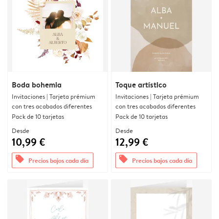
Boda bohemia
Toque artístico
Invitaciones | Tarjeta prémium
Invitaciones | Tarjeta prémium
con tres acabados diferentes
con tres acabados diferentes
Pack de 10 tarjetas
Pack de 10 tarjetas
Desde
Desde
10,99 €
12,99 €
offers
offers
Precios bajos cada día
Precios bajos cada día