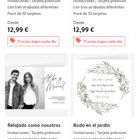
Invitaciones | Tarjeta prémium
Invitaciones | Tarjeta prémium
con tres acabados diferentes
con tres acabados diferentes
Pack de 10 tarjetas
Pack de 10 tarjetas
Desde
Desde
12,99 €
12,99 €
offers
offers
Precios bajos cada día
Precios bajos cada día
Relajado como nosotros
Boda en el jardín
Invitaciones | Tarjeta prémium
Invitaciones | Tarjeta prémium
con tres acabados diferentes
con tres acabados diferentes