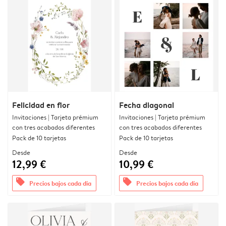
Felicidad en flor
Fecha diagonal
Invitaciones | Tarjeta prémium
Invitaciones | Tarjeta prémium
con tres acabados diferentes
con tres acabados diferentes
Pack de 10 tarjetas
Pack de 10 tarjetas
Desde
Desde
12,99 €
10,99 €
offers
offers
Precios bajos cada día
Precios bajos cada día