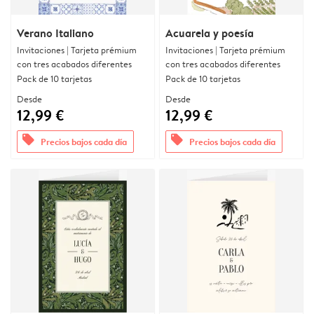
Verano Italiano
Acuarela y poesía
Invitaciones | Tarjeta prémium
Invitaciones | Tarjeta prémium
con tres acabados diferentes
con tres acabados diferentes
Pack de 10 tarjetas
Pack de 10 tarjetas
Desde
Desde
12,99 €
12,99 €
offers
offers
Precios bajos cada día
Precios bajos cada día