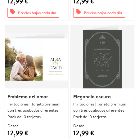
12,99 €
12,99 €
offers
offers
Precios bajos cada día
Precios bajos cada día
Emblema del amor
Elegancia oscura
Invitaciones | Tarjeta prémium
Invitaciones | Tarjeta prémium
con tres acabados diferentes
con tres acabados diferentes
Pack de 10 tarjetas
Pack de 10 tarjetas
Desde
Desde
12,99 €
12,99 €