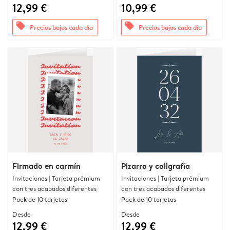
12,99 €
10,99 €
offers
offers
Precios bajos cada día
Precios bajos cada día
Firmado en carmín
Pizarra y caligrafía
Invitaciones | Tarjeta prémium
Invitaciones | Tarjeta prémium
con tres acabados diferentes
con tres acabados diferentes
Pack de 10 tarjetas
Pack de 10 tarjetas
Desde
Desde
12,99 €
12,99 €