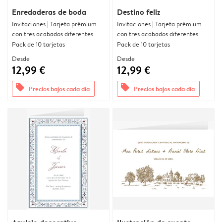
Enredaderas de boda
Destino feliz
Invitaciones | Tarjeta prémium
Invitaciones | Tarjeta prémium
con tres acabados diferentes
con tres acabados diferentes
Pack de 10 tarjetas
Pack de 10 tarjetas
Desde
Desde
12,99 €
12,99 €
offers
offers
Precios bajos cada día
Precios bajos cada día