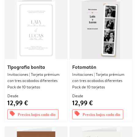
Tipografía bonita
Fotomatón
Invitaciones | Tarjeta prémium
Invitaciones | Tarjeta prémium
con tres acabados diferentes
con tres acabados diferentes
Pack de 10 tarjetas
Pack de 10 tarjetas
Desde
Desde
12,99 €
12,99 €
offers
offers
Precios bajos cada día
Precios bajos cada día