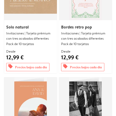
Solo natural
Bordes retro pop
Invitaciones | Tarjeta prémium
Invitaciones | Tarjeta prémium
con tres acabados diferentes
con tres acabados diferentes
Pack de 10 tarjetas
Pack de 10 tarjetas
Desde
Desde
12,99 €
12,99 €
offers
offers
Precios bajos cada día
Precios bajos cada día