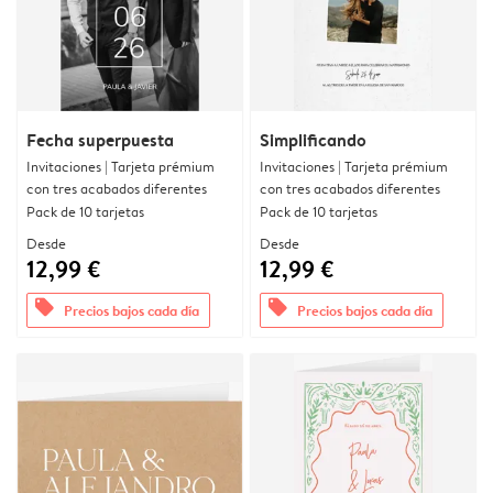
Fecha superpuesta
Simplificando
Invitaciones | Tarjeta prémium
Invitaciones | Tarjeta prémium
con tres acabados diferentes
con tres acabados diferentes
Pack de 10 tarjetas
Pack de 10 tarjetas
Desde
Desde
12,99 €
12,99 €
offers
offers
Precios bajos cada día
Precios bajos cada día