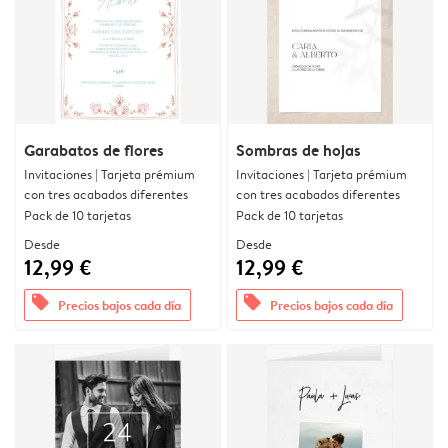
Garabatos de flores
Sombras de hojas
Invitaciones | Tarjeta prémium
Invitaciones | Tarjeta prémium
con tres acabados diferentes
con tres acabados diferentes
Pack de 10 tarjetas
Pack de 10 tarjetas
Desde
Desde
12,99 €
12,99 €
offers
offers
Precios bajos cada día
Precios bajos cada día