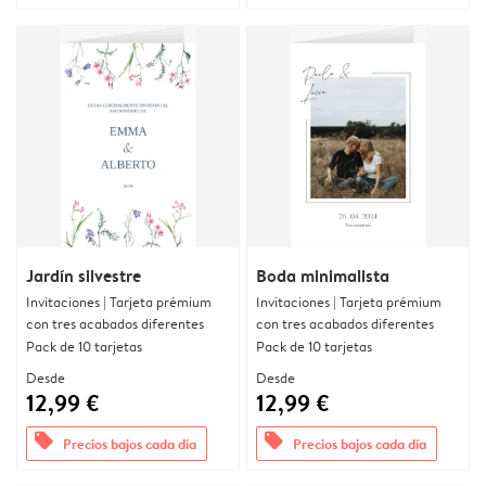
Jardín silvestre
Boda minimalista
Invitaciones | Tarjeta prémium
Invitaciones | Tarjeta prémium
con tres acabados diferentes
con tres acabados diferentes
Pack de 10 tarjetas
Pack de 10 tarjetas
Desde
Desde
12,99 €
12,99 €
offers
offers
Precios bajos cada día
Precios bajos cada día