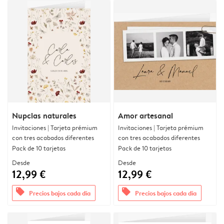
Nupcias naturales
Amor artesanal
Invitaciones | Tarjeta prémium
Invitaciones | Tarjeta prémium
con tres acabados diferentes
con tres acabados diferentes
Pack de 10 tarjetas
Pack de 10 tarjetas
Desde
Desde
12,99 €
12,99 €
offers
offers
Precios bajos cada día
Precios bajos cada día