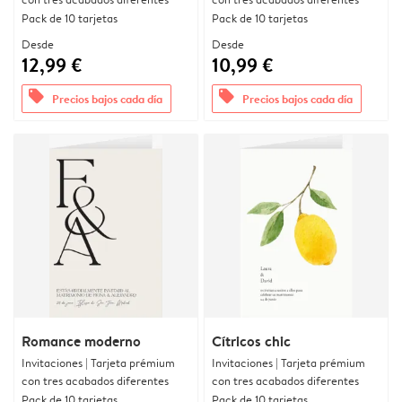
Pack de 10 tarjetas
Pack de 10 tarjetas
Desde
Desde
12,99 €
10,99 €
offers
offers
Precios bajos cada día
Precios bajos cada día
Romance moderno
Cítricos chic
Invitaciones | Tarjeta prémium
Invitaciones | Tarjeta prémium
con tres acabados diferentes
con tres acabados diferentes
Pack de 10 tarjetas
Pack de 10 tarjetas