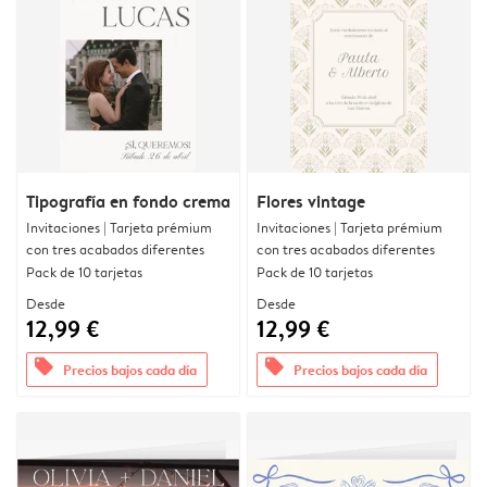
Tipografía en fondo crema
Flores vintage
Invitaciones | Tarjeta prémium
Invitaciones | Tarjeta prémium
con tres acabados diferentes
con tres acabados diferentes
Pack de 10 tarjetas
Pack de 10 tarjetas
Desde
Desde
12,99 €
12,99 €
offers
offers
Precios bajos cada día
Precios bajos cada día