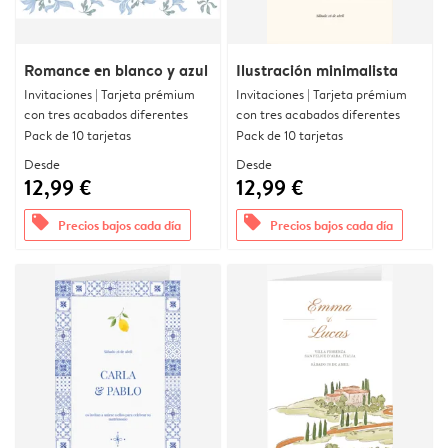
Romance en blanco y azul
Ilustración minimalista
Invitaciones | Tarjeta prémium
Invitaciones | Tarjeta prémium
con tres acabados diferentes
con tres acabados diferentes
Pack de 10 tarjetas
Pack de 10 tarjetas
Desde
Desde
12,99 €
12,99 €
offers
offers
Precios bajos cada día
Precios bajos cada día