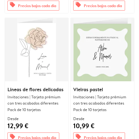
offers
offers
Precios bajos cada día
Precios bajos cada día
Líneas de flores delicadas
Vieiras pastel
Invitaciones | Tarjeta prémium
Invitaciones | Tarjeta prémium
con tres acabados diferentes
con tres acabados diferentes
Pack de 10 tarjetas
Pack de 10 tarjetas
Desde
Desde
12,99 €
10,99 €
offers
offers
Precios bajos cada día
Precios bajos cada día