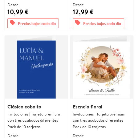
Desde
Desde
10,99 €
12,99 €
offers
offers
Precios bajos cada día
Precios bajos cada día
Clásico cobalto
Esencia floral
Invitaciones | Tarjeta prémium
Invitaciones | Tarjeta prémium
con tres acabados diferentes
con tres acabados diferentes
Pack de 10 tarjetas
Pack de 10 tarjetas
Desde
Desde