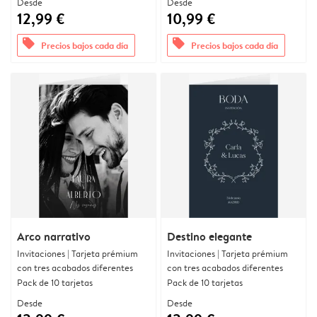
Desde
Desde
12,99 €
10,99 €
offers
offers
Precios bajos cada día
Precios bajos cada día
Arco narrativo
Destino elegante
Invitaciones | Tarjeta prémium
Invitaciones | Tarjeta prémium
con tres acabados diferentes
con tres acabados diferentes
Pack de 10 tarjetas
Pack de 10 tarjetas
Desde
Desde