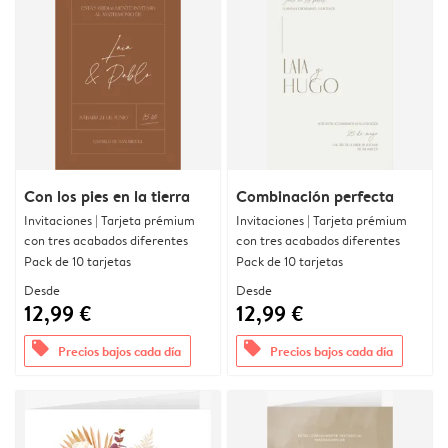
Con los pies en la tierra
Combinación perfecta
Invitaciones | Tarjeta prémium
Invitaciones | Tarjeta prémium
con tres acabados diferentes
con tres acabados diferentes
Pack de 10 tarjetas
Pack de 10 tarjetas
Desde
Desde
12,99 €
12,99 €
offers
offers
Precios bajos cada día
Precios bajos cada día