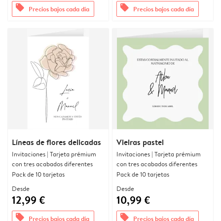
offers
offers
Precios bajos cada día
Precios bajos cada día
Líneas de flores delicadas
Vieiras pastel
Invitaciones | Tarjeta prémium
Invitaciones | Tarjeta prémium
con tres acabados diferentes
con tres acabados diferentes
Pack de 10 tarjetas
Pack de 10 tarjetas
Desde
Desde
12,99 €
10,99 €
offers
offers
Precios bajos cada día
Precios bajos cada día