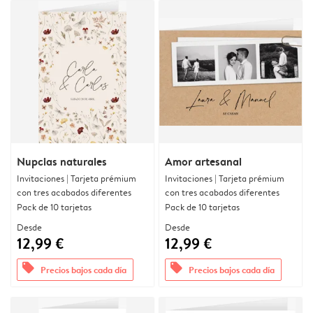
Nupcias naturales
Amor artesanal
Invitaciones | Tarjeta prémium
Invitaciones | Tarjeta prémium
con tres acabados diferentes
con tres acabados diferentes
Pack de 10 tarjetas
Pack de 10 tarjetas
Desde
Desde
12,99 €
12,99 €
offers
offers
Precios bajos cada día
Precios bajos cada día