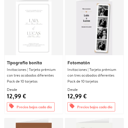
Tipografía bonita
Fotomatón
Invitaciones | Tarjeta prémium
Invitaciones | Tarjeta prémium
con tres acabados diferentes
con tres acabados diferentes
Pack de 10 tarjetas
Pack de 10 tarjetas
Desde
Desde
12,99 €
12,99 €
offers
offers
Precios bajos cada día
Precios bajos cada día