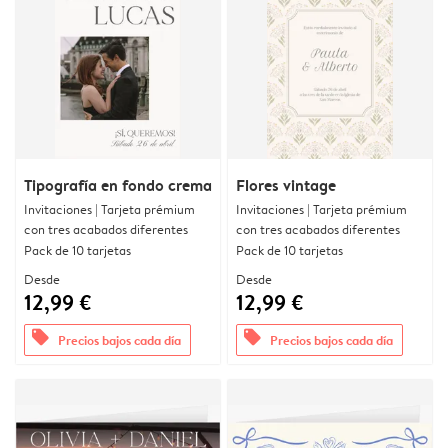
Tipografía en fondo crema
Flores vintage
Invitaciones | Tarjeta prémium
Invitaciones | Tarjeta prémium
con tres acabados diferentes
con tres acabados diferentes
Pack de 10 tarjetas
Pack de 10 tarjetas
Desde
Desde
12,99 €
12,99 €
offers
offers
Precios bajos cada día
Precios bajos cada día