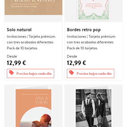
Solo natural
Bordes retro pop
Invitaciones | Tarjeta prémium
Invitaciones | Tarjeta prémium
con tres acabados diferentes
con tres acabados diferentes
Pack de 10 tarjetas
Pack de 10 tarjetas
Desde
Desde
12,99 €
12,99 €
offers
offers
Precios bajos cada día
Precios bajos cada día