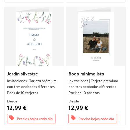
Jardín silvestre
Boda minimalista
Invitaciones | Tarjeta prémium
Invitaciones | Tarjeta prémium
con tres acabados diferentes
con tres acabados diferentes
Pack de 10 tarjetas
Pack de 10 tarjetas
Desde
Desde
12,99 €
12,99 €
offers
offers
Precios bajos cada día
Precios bajos cada día