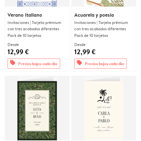
Verano Italiano
Acuarela y poesía
Invitaciones | Tarjeta prémium
Invitaciones | Tarjeta prémium
con tres acabados diferentes
con tres acabados diferentes
Pack de 10 tarjetas
Pack de 10 tarjetas
Desde
Desde
12,99 €
12,99 €
offers
offers
Precios bajos cada día
Precios bajos cada día