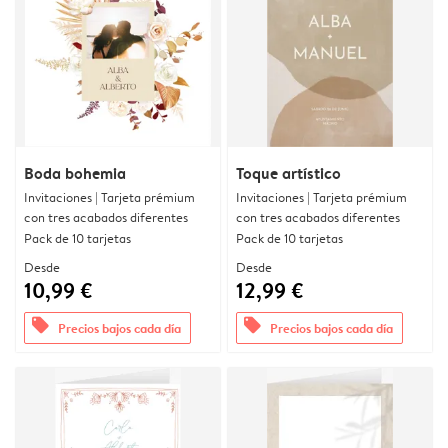
Boda bohemia
Toque artístico
Invitaciones | Tarjeta prémium
Invitaciones | Tarjeta prémium
con tres acabados diferentes
con tres acabados diferentes
Pack de 10 tarjetas
Pack de 10 tarjetas
Desde
Desde
10,99 €
12,99 €
offers
offers
Precios bajos cada día
Precios bajos cada día