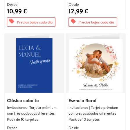
Desde
Desde
10,99 €
12,99 €
offers
offers
Precios bajos cada día
Precios bajos cada día
Clásico cobalto
Esencia floral
Invitaciones | Tarjeta prémium
Invitaciones | Tarjeta prémium
con tres acabados diferentes
con tres acabados diferentes
Pack de 10 tarjetas
Pack de 10 tarjetas
Desde
Desde