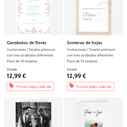
Garabatos de flores
Sombras de hojas
Invitaciones | Tarjeta prémium
Invitaciones | Tarjeta prémium
con tres acabados diferentes
con tres acabados diferentes
Pack de 10 tarjetas
Pack de 10 tarjetas
Desde
Desde
12,99 €
12,99 €
offers
offers
Precios bajos cada día
Precios bajos cada día