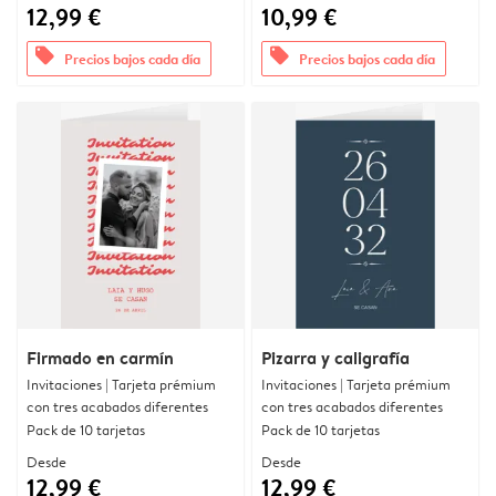
12,99 €
10,99 €
offers
offers
Precios bajos cada día
Precios bajos cada día
Firmado en carmín
Pizarra y caligrafía
Invitaciones | Tarjeta prémium
Invitaciones | Tarjeta prémium
con tres acabados diferentes
con tres acabados diferentes
Pack de 10 tarjetas
Pack de 10 tarjetas
Desde
Desde
12,99 €
12,99 €