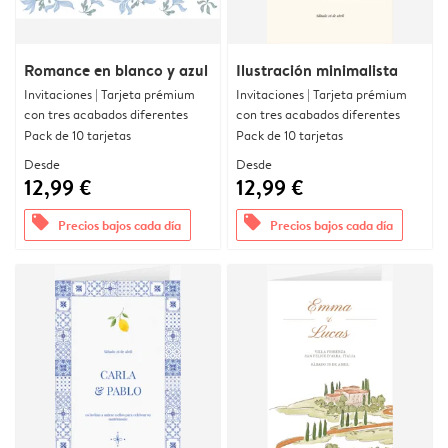
Romance en blanco y azul
Ilustración minimalista
Invitaciones | Tarjeta prémium
Invitaciones | Tarjeta prémium
con tres acabados diferentes
con tres acabados diferentes
Pack de 10 tarjetas
Pack de 10 tarjetas
Desde
Desde
12,99 €
12,99 €
offers
offers
Precios bajos cada día
Precios bajos cada día