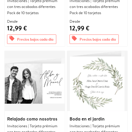
Invitaciones | Tarjeta prémium
Invitaciones | Tarjeta prémium
con tres acabados diferentes
con tres acabados diferentes
Pack de 10 tarjetas
Pack de 10 tarjetas
Desde
Desde
12,99 €
12,99 €
offers
offers
Precios bajos cada día
Precios bajos cada día
Relajado como nosotros
Boda en el jardín
Invitaciones | Tarjeta prémium
Invitaciones | Tarjeta prémium
con tres acabados diferentes
con tres acabados diferentes