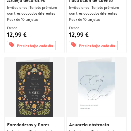
Azulejo decorativo
Ilustración de cuento
Invitaciones | Tarjeta prémium
Invitaciones | Tarjeta prémium
con tres acabados diferentes
con tres acabados diferentes
Pack de 10 tarjetas
Pack de 10 tarjetas
Desde
Desde
12,99 €
12,99 €
offers
offers
Precios bajos cada día
Precios bajos cada día
Enredaderas y flores
Acuarela abstracta