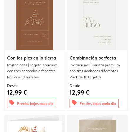
Con los pies en la tierra
Combinación perfecta
Invitaciones | Tarjeta prémium
Invitaciones | Tarjeta prémium
con tres acabados diferentes
con tres acabados diferentes
Pack de 10 tarjetas
Pack de 10 tarjetas
Desde
Desde
12,99 €
12,99 €
offers
offers
Precios bajos cada día
Precios bajos cada día