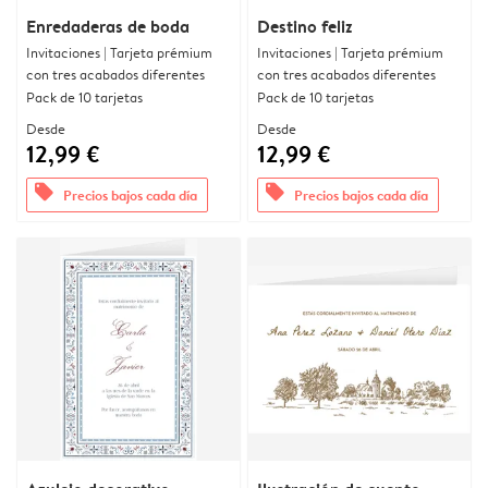
Enredaderas de boda
Destino feliz
Invitaciones | Tarjeta prémium
Invitaciones | Tarjeta prémium
con tres acabados diferentes
con tres acabados diferentes
Pack de 10 tarjetas
Pack de 10 tarjetas
Desde
Desde
12,99 €
12,99 €
offers
offers
Precios bajos cada día
Precios bajos cada día