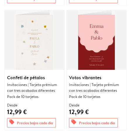
Confeti de pétalos
Votos vibrantes
Invitaciones | Tarjeta prémium
Invitaciones | Tarjeta prémium
con tres acabados diferentes
con tres acabados diferentes
Pack de 10 tarjetas
Pack de 10 tarjetas
Desde
Desde
12,99 €
12,99 €
offers
offers
Precios bajos cada día
Precios bajos cada día