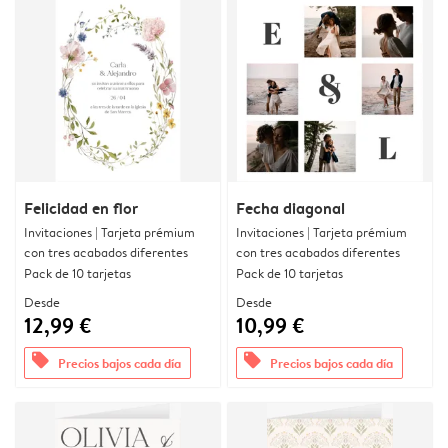
Felicidad en flor
Fecha diagonal
Invitaciones | Tarjeta prémium
Invitaciones | Tarjeta prémium
con tres acabados diferentes
con tres acabados diferentes
Pack de 10 tarjetas
Pack de 10 tarjetas
Desde
Desde
12,99 €
10,99 €
offers
offers
Precios bajos cada día
Precios bajos cada día