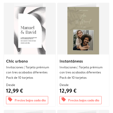
Chic urbano
Instantáneas
Invitaciones | Tarjeta prémium
Invitaciones | Tarjeta prémium
con tres acabados diferentes
con tres acabados diferentes
Pack de 10 tarjetas
Pack de 10 tarjetas
Desde
Desde
12,99 €
12,99 €
offers
offers
Precios bajos cada día
Precios bajos cada día