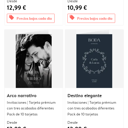
Desde
Desde
12,99 €
10,99 €
offers
offers
Precios bajos cada día
Precios bajos cada día
Arco narrativo
Destino elegante
Invitaciones | Tarjeta prémium
Invitaciones | Tarjeta prémium
con tres acabados diferentes
con tres acabados diferentes
Pack de 10 tarjetas
Pack de 10 tarjetas
Desde
Desde