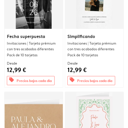
Fecha superpuesta
Simplificando
Invitaciones | Tarjeta prémium
Invitaciones | Tarjeta prémium
con tres acabados diferentes
con tres acabados diferentes
Pack de 10 tarjetas
Pack de 10 tarjetas
Desde
Desde
12,99 €
12,99 €
offers
offers
Precios bajos cada día
Precios bajos cada día