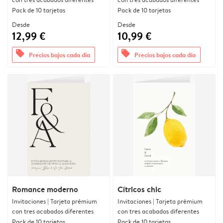
Pack de 10 tarjetas
Pack de 10 tarjetas
Desde
Desde
12,99 €
10,99 €
offers
offers
Precios bajos cada día
Precios bajos cada día
Romance moderno
Cítricos chic
Invitaciones | Tarjeta prémium
Invitaciones | Tarjeta prémium
con tres acabados diferentes
con tres acabados diferentes
Pack de 10 tarjetas
Pack de 10 tarjetas