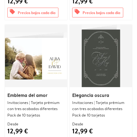
12,99 €
12,99 €
offers
offers
Precios bajos cada día
Precios bajos cada día
Emblema del amor
Elegancia oscura
Invitaciones | Tarjeta prémium
Invitaciones | Tarjeta prémium
con tres acabados diferentes
con tres acabados diferentes
Pack de 10 tarjetas
Pack de 10 tarjetas
Desde
Desde
12,99 €
12,99 €