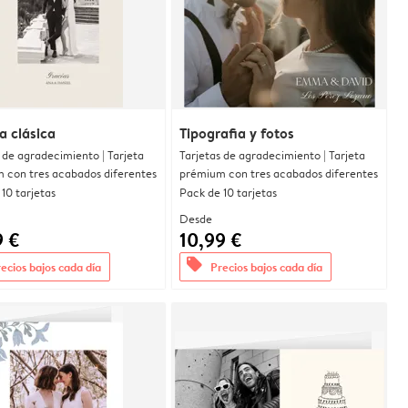
a clásica
Tipografia y fotos
 de agradecimiento | Tarjeta
Tarjetas de agradecimiento | Tarjeta
 con tres acabados diferentes
prémium con tres acabados diferentes
10 tarjetas
Pack de 10 tarjetas
Desde
9 €
10,99 €
offers
ecios bajos cada día
Precios bajos cada día