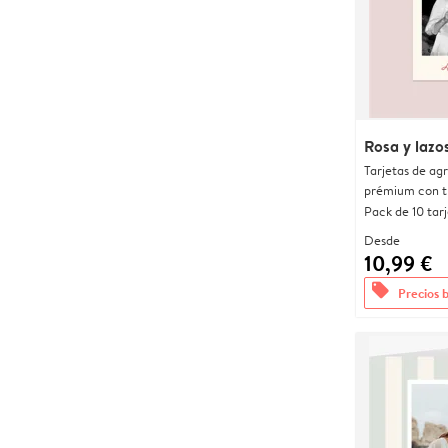
Rosa y lazo
Tarjetas de ag
prémium con t
Pack de 10 tar
Desde
10,99 €
offers
Precios 