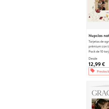
Nupcias nat
Tarjetas de ag
prémium con t
Pack de 10 tar
Desde
12,99 €
offers
Precios 