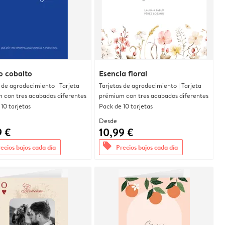
o cobalto
Esencia floral
 de agradecimiento | Tarjeta
Tarjetas de agradecimiento | Tarjeta
 con tres acabados diferentes
prémium con tres acabados diferentes
10 tarjetas
Pack de 10 tarjetas
Desde
9 €
10,99 €
offers
ecios bajos cada día
Precios bajos cada día