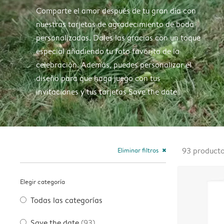
Comparte el amor después de tu gran día con
nuestras tarjetas de agradecimiento de boda
personalizadas. Dales las gracias con un toque
especial añadiendo tu foto favorita de la
celebración. Además, puedes personalizar el
diseño para que haga juego con tus
invitaciones y tus tarjetas Save the date
Eliminar filtros
93
product
close
Elegir categoría
Todas las categorías
Save the date
(93)