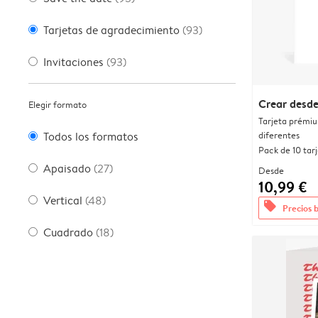
Tarjetas de agradecimiento
(93)
Invitaciones
(93)
Crear desde
Elegir formato
Tarjeta prémi
diferentes
Todos los formatos
Pack de 10 tar
Apaisado
(27)
Desde
10,99 €
Vertical
(48)
offers
Precios 
Cuadrado
(18)