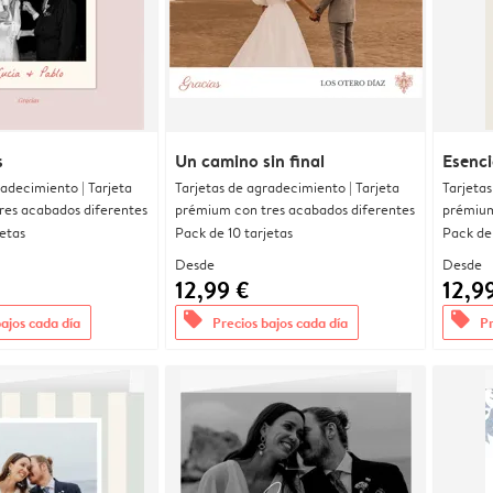
s
Un camino sin final
Esenci
radecimiento | Tarjeta
Tarjetas de agradecimiento | Tarjeta
Tarjetas
res acabados diferentes
prémium con tres acabados diferentes
prémium
jetas
Pack de 10 tarjetas
Pack de 
Desde
Desde
12,99 €
12,9
offers
offers
bajos cada día
Precios bajos cada día
Pr