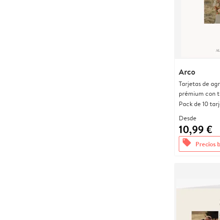
Arco
Tarjetas de ag
prémium con t
Pack de 10 tar
Desde
10,99 €
offers
Precios 