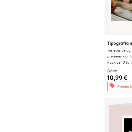
Tipografía 
Tarjetas de ag
prémium con t
Pack de 10 tar
Desde
10,99 €
offers
Precios 