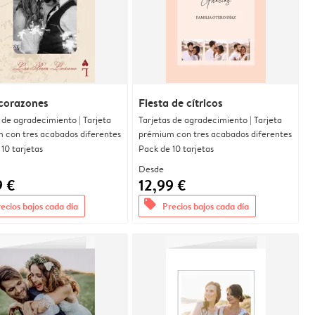
corazones
Fiesta de cítricos
 de agradecimiento | Tarjeta
Tarjetas de agradecimiento | Tarjeta
 con tres acabados diferentes
prémium con tres acabados diferentes
10 tarjetas
Pack de 10 tarjetas
Desde
9 €
12,99 €
offers
ecios bajos cada día
Precios bajos cada día