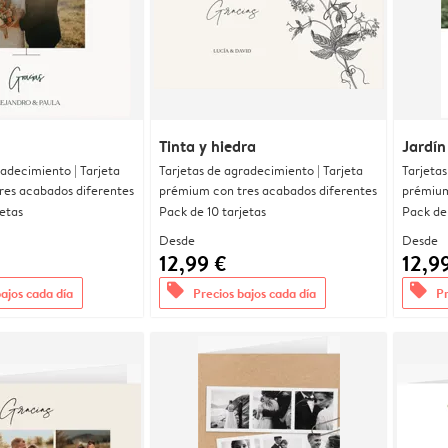
Tinta y hiedra
Jardín
radecimiento | Tarjeta
Tarjetas de agradecimiento | Tarjeta
Tarjetas
res acabados diferentes
prémium con tres acabados diferentes
prémium
jetas
Pack de 10 tarjetas
Pack de 
Desde
Desde
12,99 €
12,9
offers
offers
bajos cada día
Precios bajos cada día
Pr