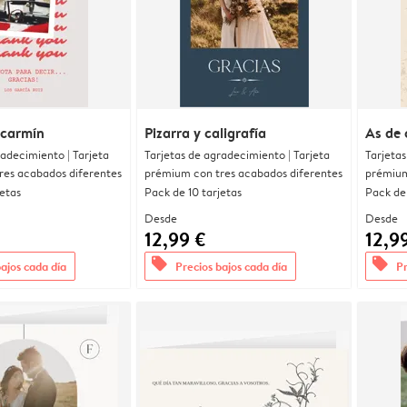
 carmín
Pizarra y caligrafía
As de 
radecimiento | Tarjeta
Tarjetas de agradecimiento | Tarjeta
Tarjetas
res acabados diferentes
prémium con tres acabados diferentes
prémium
jetas
Pack de 10 tarjetas
Pack de 
Desde
Desde
12,99 €
12,9
offers
offers
bajos cada día
Precios bajos cada día
Pr