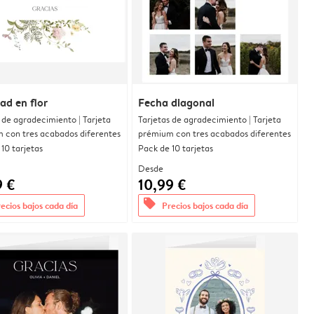
dad en flor
Fecha diagonal
 de agradecimiento | Tarjeta
Tarjetas de agradecimiento | Tarjeta
 con tres acabados diferentes
prémium con tres acabados diferentes
10 tarjetas
Pack de 10 tarjetas
Desde
9 €
10,99 €
offers
ecios bajos cada día
Precios bajos cada día