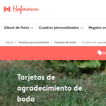
Álbum de fotos
Cuadros personalizados
Regalos or
slim_arrow_down
slim_arrow_down
Inicio
Tarjetas personalizadas
Tarjetas de boda
Tarjetas de agrad
offers
P
Tarjetas de
agradecimiento de
boda