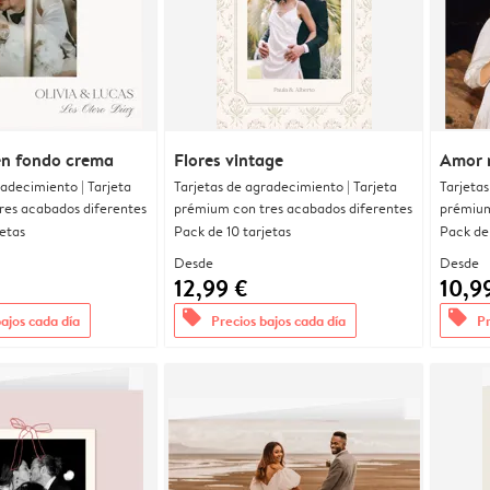
en fondo crema
Flores vintage
Amor 
radecimiento | Tarjeta
Tarjetas de agradecimiento | Tarjeta
Tarjetas
res acabados diferentes
prémium con tres acabados diferentes
prémium
jetas
Pack de 10 tarjetas
Pack de 
Desde
Desde
12,99 €
10,9
offers
offers
bajos cada día
Precios bajos cada día
Pr