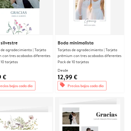
 silvestre
Boda minimalista
 de agradecimiento | Tarjeta
Tarjetas de agradecimiento | Tarjeta
 con tres acabados diferentes
prémium con tres acabados diferentes
10 tarjetas
Pack de 10 tarjetas
Desde
9 €
12,99 €
offers
ecios bajos cada día
Precios bajos cada día