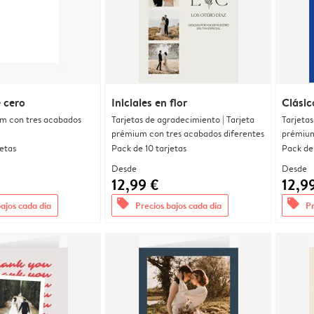
 cero
Iniciales en flor
Clásic
um con tres acabados
Tarjetas de agradecimiento | Tarjeta
Tarjetas
prémium con tres acabados diferentes
prémium
jetas
Pack de 10 tarjetas
Pack de 
Desde
Desde
12,99 €
12,9
offers
offers
bajos cada día
Precios bajos cada día
Pr