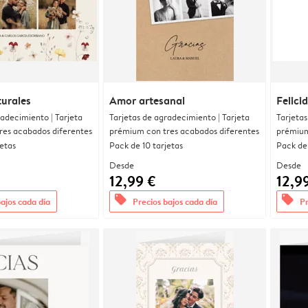
urales
Amor artesanal
Felici
radecimiento | Tarjeta
Tarjetas de agradecimiento | Tarjeta
Tarjetas
res acabados diferentes
prémium con tres acabados diferentes
prémium
jetas
Pack de 10 tarjetas
Pack de 
Desde
Desde
12,99 €
12,9
offers
offers
bajos cada día
Precios bajos cada día
Pr