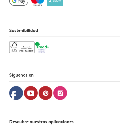
Sostenibilidad
Síguenos en
facebook
youtube
pinterest
instagram
Descubre nuestras aplicaciones