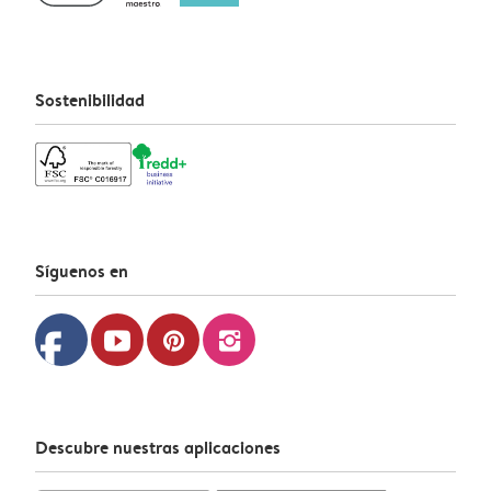
Sostenibilidad
Síguenos en
facebook
youtube
pinterest
instagram
Descubre nuestras aplicaciones