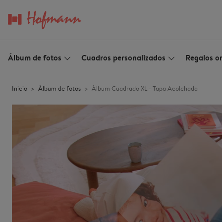
Álbum de fotos
Cuadros personalizados
Regalos or
slim_arrow_down
slim_arrow_down
Inicio
Álbum de fotos
Álbum Cuadrado XL - Tapa Acolchada