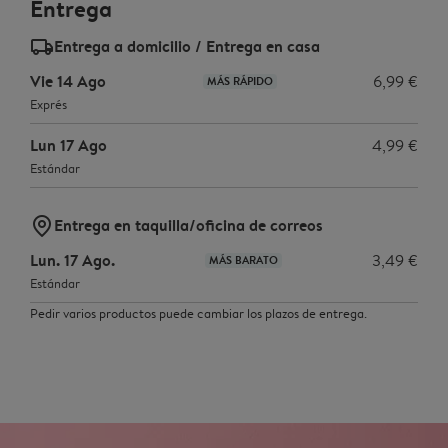
Entrega
delivery_standard_v2
Entrega a domicilio / Entrega en casa
Vie 14 Ago
6,99 €
MÁS RÁPIDO
Exprés
Lun 17 Ago
4,99 €
Estándar
marker-pin
Entrega en taquilla/oficina de correos
Lun. 17 Ago.
3,49 €
MÁS BARATO
Estándar
Pedir varios productos puede cambiar los plazos de entrega.