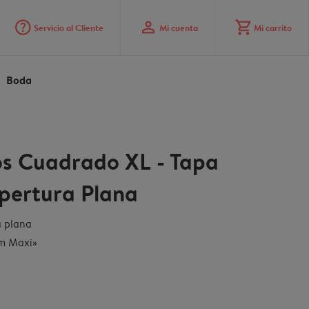
question_mark_circle
profile
shopping_cart
Servicio al Cliente
Mi cuenta
Mi carrito
Boda
s Cuadrado XL - Tapa
pertura Plana
a plana
um Maxi»