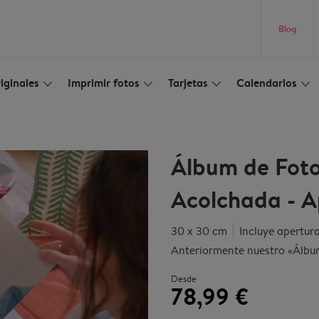
Blog
iginales
Imprimir fotos
Tarjetas
Calendarios
slim_arrow_down
slim_arrow_down
slim_arrow_down
slim_arrow_down
Álbum de Foto
Acolchada - A
30 x 30 cm
Incluye apertur
Anteriormente nuestro «Álb
Desde
78,99 €