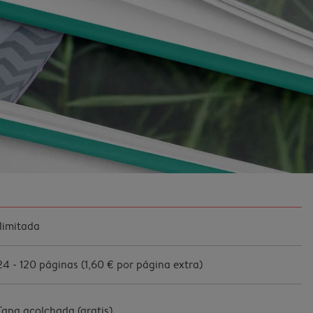
Ilimitada
24
-
120
páginas (
1,60 €
por página extra)
Tapa acolchada (
gratis
)