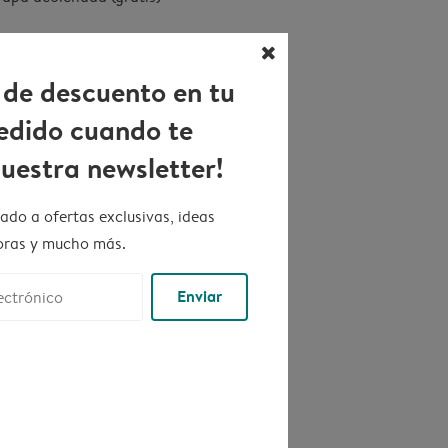
close
 de descuento en tu
edido cuando te
nuestra newsletter!
do a ofertas exclusivas, ideas
oras y mucho más.
udarán a
Enviar
stickers
Stickers