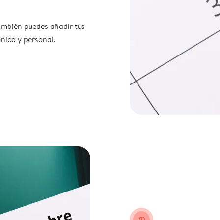
también puedes añadir tus
nico y personal.
clock