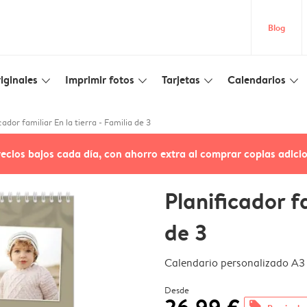
Blog
iginales
Imprimir fotos
Tarjetas
Calendarios
slim_arrow_down
slim_arrow_down
slim_arrow_down
slim_arrow_down
cador familiar En la tierra - Familia de 3
recios bajos cada día, con ahorro extra al comprar copias adici
Planificador fa
de 3
Calendario personalizado A3
Desde
offers