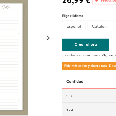
26,99 €
Precios ba
Elige el idioma
Español
Catalán
Crear ahora
Todos los precios incluyen IVA, pero
Pide más copias y ahorra más
| Des
Cantidad
1 - 2
3 - 4