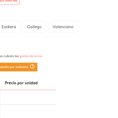
jos cada día
Euskera
Gallego
Valenciano
 no cubren los
gastos de envío
question_mark_circle
cuento por volumen
Precio por unidad