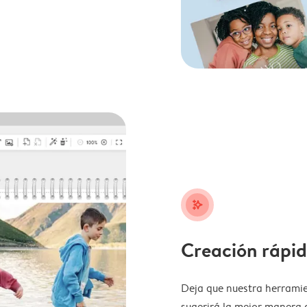
stars_plus
Creación rápid
Deja que nuestra herramie
sugerirá la mejor manera 