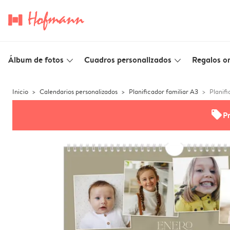
Álbum de fotos
Cuadros personalizados
Regalos or
slim_arrow_down
slim_arrow_down
Inicio
Calendarios personalizados
Planificador familiar A3
Planifi
offers
P