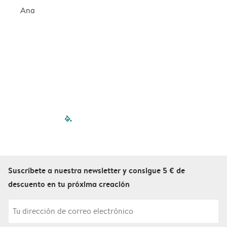
Ana
filled-pagination
outlined-paginatio
outlined-paginat
outlined-pagin
outlined-pag
outlined-p
Suscríbete a nuestra newsletter y consigue 5 € de
descuento en tu próxima creación