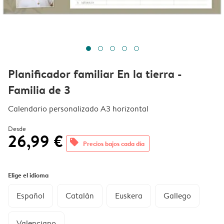
Planificador familiar En la tierra -
Familia de 3
Calendario personalizado A3 horizontal
Desde
26,99 €
offers
Precios bajos cada día
Elige el idioma
Español
Catalán
Euskera
Gallego
Valenciano