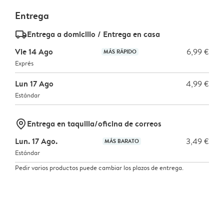
Entrega
delivery_standard_v2
Entrega a domicilio / Entrega en casa
Vie 14 Ago
6,99 €
MÁS RÁPIDO
Exprés
Lun 17 Ago
4,99 €
Estándar
marker-pin
Entrega en taquilla/oficina de correos
Lun. 17 Ago.
3,49 €
MÁS BARATO
Estándar
Pedir varios productos puede cambiar los plazos de entrega.