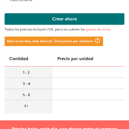
Crear ahora
Todos los precios incluyen IVA, pero no cubren los
gastos de envío
question_mark_circle
Más recuerdos, más ahorras
| Descuento por volumen
Cantidad
Precio por unidad
1 - 2
3 - 4
5 - 6
7+
Precios bajos cada día, con ahorro extra al comprar