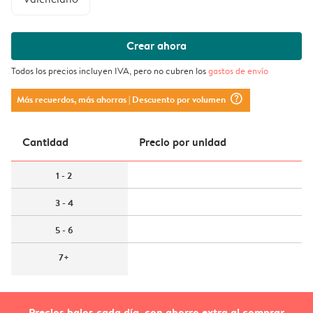
Crear ahora
Todos los precios incluyen IVA, pero no cubren los
gastos de envío
question_mark_circle
Más recuerdos, más ahorras
| Descuento por volumen
Cantidad
Precio por unidad
1 - 2
3 - 4
5 - 6
7+
Precios bajos cada día, con ahorro extra al comprar