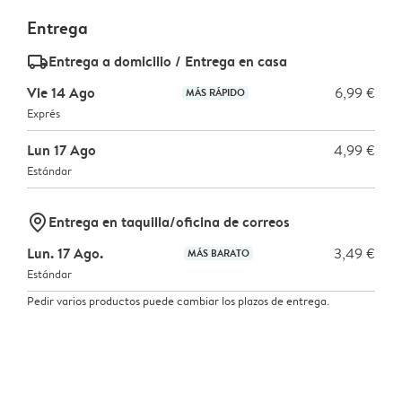
Entrega
delivery_standard_v2
Entrega a domicilio / Entrega en casa
Vie 14 Ago
6,99 €
MÁS RÁPIDO
Exprés
Lun 17 Ago
4,99 €
Estándar
marker-pin
Entrega en taquilla/oficina de correos
Lun. 17 Ago.
3,49 €
MÁS BARATO
Estándar
Pedir varios productos puede cambiar los plazos de entrega.