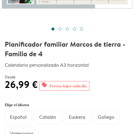
Planificador familiar Marcos de tierra -
Familia de 4
Calendario personalizado A3 horizontal
Desde
26,99 €
offers
Precios bajos cada día
Elige el idioma
Español
Catalán
Euskera
Gallego
Valenciano