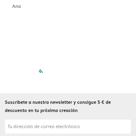
Ana
filled-pagination
outlined-paginatio
outlined-paginat
outlined-pagin
outlined-pag
outlined-p
Suscríbete a nuestra newsletter y consigue 5 € de
descuento en tu próxima creación